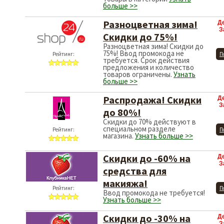
больше >>
Разноцветная зима!
Д
З
Скидки до 75%!
Разноцветная зима! Скидки до
75%! Ввод промокода не
Рейтинг:
П
требуется. Срок действия
предложения и количество
товаров ограничены.
Узнать
больше >>
Распродажа! Скидки
Д
З
до 80%!
Скидки до 70% действуют в
специальном разделе
Рейтинг:
П
магазина.
Узнать больше >>
Скидки до -60% на
Д
З
средства для
макияжа!
Рейтинг:
П
Ввод промокода не требуется!
Узнать больше >>
Скидки до -30% на
Д
З