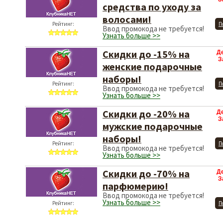
средства по уходу за
волосами!
Рейтинг:
П
Ввод промокода не требуется!
Узнать больше >>
Скидки до -15% на
Д
З
женские подарочные
наборы!
Рейтинг:
П
Ввод промокода не требуется!
Узнать больше >>
Скидки до -20% на
Д
З
мужские подарочные
наборы!
Рейтинг:
П
Ввод промокода не требуется!
Узнать больше >>
Скидки до -70% на
Д
З
парфюмерию!
Ввод промокода не требуется!
Узнать больше >>
Рейтинг:
П