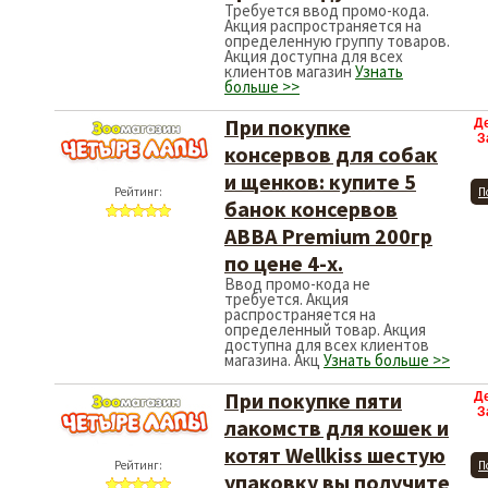
Требуется ввод промо-кода.
Акция распространяется на
определенную группу товаров.
Акция доступна для всех
клиентов магазин
Узнать
больше >>
При покупке
Д
З
консервов для собак
и щенков: купите 5
Рейтинг:
П
банок консервов
ABBA Premium 200гр
по цене 4-х.
Ввод промо-кода не
требуется. Акция
распространяется на
определенный товар. Акция
доступна для всех клиентов
магазина. Акц
Узнать больше >>
При покупке пяти
Д
З
лакомств для кошек и
котят Wellkiss шестую
Рейтинг:
П
упаковку вы получите