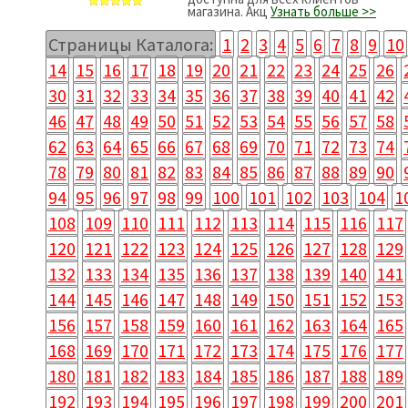
магазина. Акц
Узнать больше >>
Страницы Каталога:
1
2
3
4
5
6
7
8
9
10
14
15
16
17
18
19
20
21
22
23
24
25
26
30
31
32
33
34
35
36
37
38
39
40
41
42
46
47
48
49
50
51
52
53
54
55
56
57
58
62
63
64
65
66
67
68
69
70
71
72
73
74
78
79
80
81
82
83
84
85
86
87
88
89
90
94
95
96
97
98
99
100
101
102
103
104
1
108
109
110
111
112
113
114
115
116
117
120
121
122
123
124
125
126
127
128
129
132
133
134
135
136
137
138
139
140
141
144
145
146
147
148
149
150
151
152
153
156
157
158
159
160
161
162
163
164
165
168
169
170
171
172
173
174
175
176
177
180
181
182
183
184
185
186
187
188
189
192
193
194
195
196
197
198
199
200
201