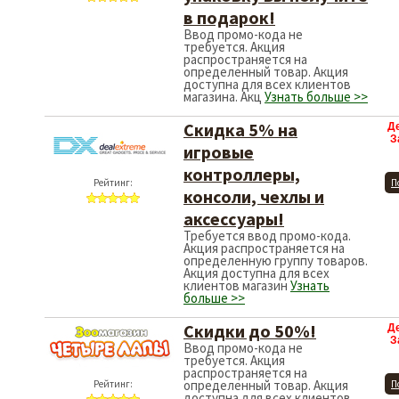
в подарок!
Ввод промо-кода не
требуется. Акция
распространяется на
определенный товар. Акция
доступна для всех клиентов
магазина. Акц
Узнать больше >>
Скидка 5% на
Д
З
игровые
контроллеры,
Рейтинг:
П
консоли, чехлы и
аксессуары!
Требуется ввод промо-кода.
Акция распространяется на
определенную группу товаров.
Акция доступна для всех
клиентов магазин
Узнать
больше >>
Скидки до 50%!
Д
З
Ввод промо-кода не
требуется. Акция
распространяется на
определенный товар. Акция
Рейтинг:
П
доступна для всех клиентов