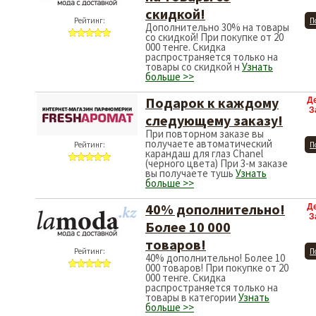
скидкой!
Рейтинг:
П
Дополнительно 30% на товары
со скидкой! При покупке от 20
000 тенге. Скидка
распространяется только на
товары со скидкой н
Узнать
больше >>
Подарок к каждому
Д
З
следующему заказу!
При повторном заказе вы
получаете автоматический
Рейтинг:
П
карандаш для глаз Chanel
(черного цвета) При 3-м заказе
вы получаете тушь
Узнать
больше >>
40% дополнительно!
Д
З
Более 10 000
товаров!
Рейтинг:
П
40% дополнительно! Более 10
000 товаров! При покупке от 20
000 тенге. Скидка
распространяется только на
товары в категории
Узнать
больше >>