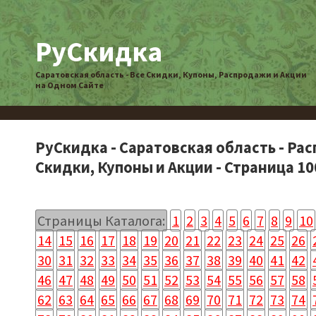
РуСкидка
Саратовская область - Все Скидки, Купоны, Распродажи и Акции
на Одном Сайте
РуСкидка - Саратовская область - Ра
Скидки, Купоны и Акции - Страница 10
Страницы Каталога:
1
2
3
4
5
6
7
8
9
10
14
15
16
17
18
19
20
21
22
23
24
25
26
30
31
32
33
34
35
36
37
38
39
40
41
42
46
47
48
49
50
51
52
53
54
55
56
57
58
62
63
64
65
66
67
68
69
70
71
72
73
74