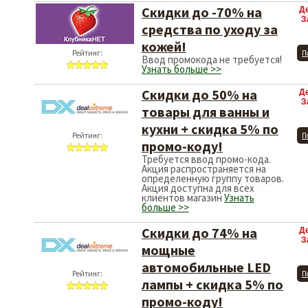
Скидки до -70% на
Д
З
средства по уходу за
кожей!
Рейтинг:
П
Ввод промокода не требуется!
Узнать больше >>
Скидки до 50% на
Д
З
товары для ванны и
кухни + скидка 5% по
Рейтинг:
П
промо-коду!
Требуется ввод промо-кода.
Акция распространяется на
определенную группу товаров.
Акция доступна для всех
клиентов магазин
Узнать
больше >>
Скидки до 74% на
Д
З
мощные
автомобильные LED
Рейтинг:
П
лампы + скидка 5% по
промо-коду!