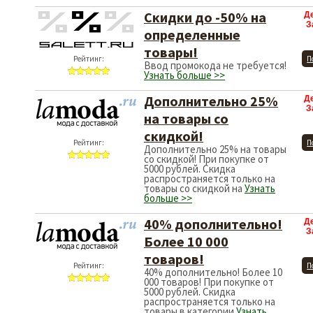
Скидки до -50% на
Д
З
определенные
товары!
Рейтинг:
П
Ввод промокода не требуется!
Узнать больше >>
Дополнительно 25%
Д
З
на товары со
скидкой!
Рейтинг:
П
Дополнительно 25% на товары
со скидкой! При покупке от
5000 рублей. Скидка
распространяется только на
товары со скидкой на
Узнать
больше >>
40% дополнительно!
Д
З
Более 10 000
товаров!
Рейтинг:
П
40% дополнительно! Более 10
000 товаров! При покупке от
5000 рублей. Скидка
распространяется только на
товары в категории
Узнать