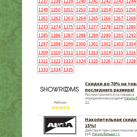
1237
1238
1239
1240
1241
1242
1243
1244
1249
1250
1251
1252
1253
1254
1255
1256
1261
1262
1263
1264
1265
1266
1267
1268
1273
1274
1275
1276
1277
1278
1279
1280
1285
1286
1287
1288
1289
1290
1291
1292
1297
1298
1299
1300
1301
1302
1303
1304
1309
1310
1311
1312
1313
1314
1315
1316
1321
1322
1323
1324
1325
1326
1327
1328
1333
1334
1335
Скидки до 70% на то
последнего размера!
Распространяется на товары в
определенном разделе!
Узнать 
>>
Рейтинг:
Накопительная скидк
15%!
Действует при сумме покупок от
руб.
Узнать больше >>