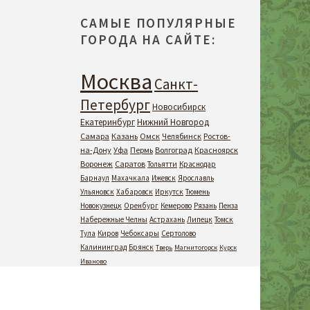
САМЫЕ ПОПУЛЯРНЫЕ
ГОРОДА НА САЙТЕ:
Москва
Санкт-
Петербург
Новосибирск
Екатеринбург
Нижний Новгород
Самара
Казань
Омск
Челябинск
Ростов-
на-Дону
Уфа
Пермь
Волгоград
Красноярск
Воронеж
Саратов
Тольятти
Краснодар
Барнаул
Махачкала
Ижевск
Ярославль
Ульяновск
Хабаровск
Иркутск
Тюмень
Новокузнецк
Оренбург
Кемерово
Рязань
Пенза
Набережные Челны
Астрахань
Липецк
Томск
Тула
Киров
Чебоксары
Сертолово
Калининград
Брянск
Тверь
Магнитогорск
Курск
Иваново