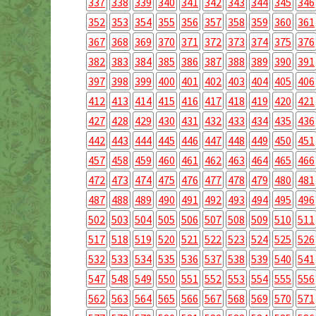
337
338
339
340
341
342
343
344
345
346
352
353
354
355
356
357
358
359
360
361
367
368
369
370
371
372
373
374
375
376
382
383
384
385
386
387
388
389
390
391
397
398
399
400
401
402
403
404
405
406
412
413
414
415
416
417
418
419
420
421
427
428
429
430
431
432
433
434
435
436
442
443
444
445
446
447
448
449
450
451
457
458
459
460
461
462
463
464
465
466
472
473
474
475
476
477
478
479
480
481
487
488
489
490
491
492
493
494
495
496
502
503
504
505
506
507
508
509
510
511
517
518
519
520
521
522
523
524
525
526
532
533
534
535
536
537
538
539
540
541
547
548
549
550
551
552
553
554
555
556
562
563
564
565
566
567
568
569
570
571