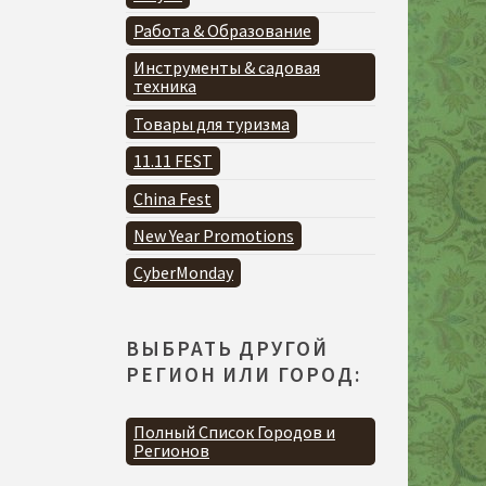
Работа & Образование
Инструменты & садовая
техника
Товары для туризма
11.11 FEST
China Fest
New Year Promotions
CyberMonday
ВЫБРАТЬ ДРУГОЙ
РЕГИОН ИЛИ ГОРОД:
Полный Список Городов и
Регионов