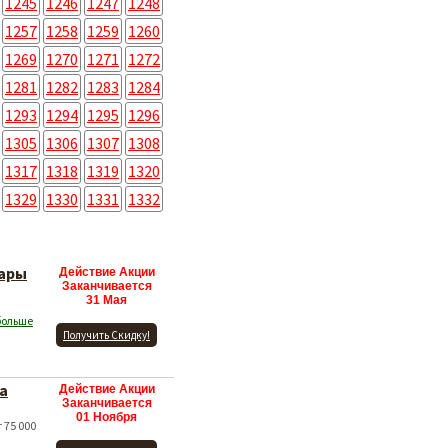
1245
1246
1247
1248
1257
1258
1259
1260
1269
1270
1271
1272
1281
1282
1283
1284
1293
1294
1295
1296
1305
1306
1307
1308
1317
1318
1319
1320
1329
1330
1331
1332
вары
Действие Акции
Заканчивается
31 Мая
больше
Получить Скидку!
а
Действие Акции
Заканчивается
01 Ноября
 75 000