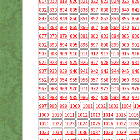
817
818
819
820
821
822
823
824
825
826
832
833
834
835
836
837
838
839
840
841
847
848
849
850
851
852
853
854
855
856
862
863
864
865
866
867
868
869
870
871
877
878
879
880
881
882
883
884
885
886
892
893
894
895
896
897
898
899
900
901
907
908
909
910
911
912
913
914
915
916
922
923
924
925
926
927
928
929
930
931
937
938
939
940
941
942
943
944
945
946
952
953
954
955
956
957
958
959
960
961
967
968
969
970
971
972
973
974
975
976
982
983
984
985
986
987
988
989
990
991
997
998
999
1000
1001
1002
1003
1004
10
1009
1010
1011
1012
1013
1014
1015
1016
1021
1022
1023
1024
1025
1026
1027
1028
1033
1034
1035
1036
1037
1038
1039
1040