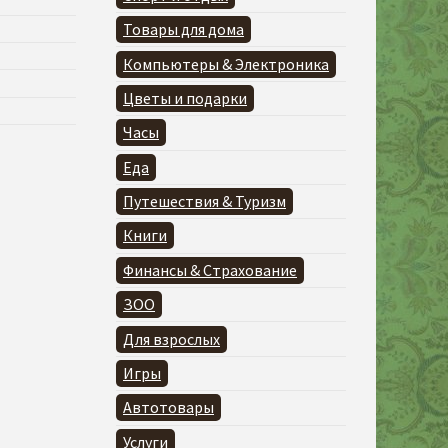
Товары для дома
Компьютеры & Электроника
Цветы и подарки
Часы
Еда
Путешествия & Туризм
Книги
Финансы & Страхование
ЗОО
Для взрослых
Игры
Автотовары
Услуги