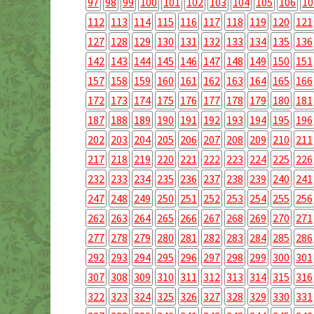
97
98
99
100
101
102
103
104
105
106
10
112
113
114
115
116
117
118
119
120
121
127
128
129
130
131
132
133
134
135
136
142
143
144
145
146
147
148
149
150
151
157
158
159
160
161
162
163
164
165
166
172
173
174
175
176
177
178
179
180
181
187
188
189
190
191
192
193
194
195
196
202
203
204
205
206
207
208
209
210
211
217
218
219
220
221
222
223
224
225
226
232
233
234
235
236
237
238
239
240
241
247
248
249
250
251
252
253
254
255
256
262
263
264
265
266
267
268
269
270
271
277
278
279
280
281
282
283
284
285
286
292
293
294
295
296
297
298
299
300
301
307
308
309
310
311
312
313
314
315
316
322
323
324
325
326
327
328
329
330
331