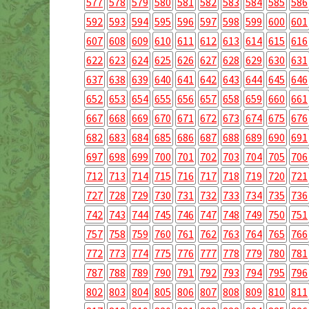
577
578
579
580
581
582
583
584
585
586
592
593
594
595
596
597
598
599
600
601
607
608
609
610
611
612
613
614
615
616
622
623
624
625
626
627
628
629
630
631
637
638
639
640
641
642
643
644
645
646
652
653
654
655
656
657
658
659
660
661
667
668
669
670
671
672
673
674
675
676
682
683
684
685
686
687
688
689
690
691
697
698
699
700
701
702
703
704
705
706
712
713
714
715
716
717
718
719
720
721
727
728
729
730
731
732
733
734
735
736
742
743
744
745
746
747
748
749
750
751
757
758
759
760
761
762
763
764
765
766
772
773
774
775
776
777
778
779
780
781
787
788
789
790
791
792
793
794
795
796
802
803
804
805
806
807
808
809
810
811