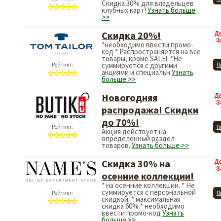
Скидка 30% для владельцев
клубных карт!
Узнать больше
>>
Скидка 20%!
Д
З
*необходимо ввести промо-
код * Распространяется на все
товары, кроме SALE!. *Не
суммируется с другими
Рейтинг:
П
акциями и специальн
Узнать
больше >>
Новогодняя
Д
З
распродажа! Скидки
до 70%!
Рейтинг:
П
Акция действует на
определенный раздел
товаров.
Узнать больше >>
Скидка 30% на
Д
З
осенние коллекции!
* на осенние коллекции. * Не
суммируется с персональной
Рейтинг:
П
скидкой. * максимальная
скидка 60% * необходимо
ввести промо-код
Узнать
больше >>