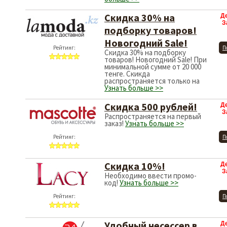
Скидка 30% на
Д
З
подборку товаров!
Новогодний Sale!
Рейтинг:
П
Скидка 30% на подборку
товаров! Новогодний Sale! При
минимальной сумме от 20 000
тенге. Скикда
распространяется только на
Узнать больше >>
Скидка 500 рублей!
Д
З
Распространяется на первый
заказ!
Узнать больше >>
Рейтинг:
П
Скидка 10%!
Д
З
Необходимо ввести промо-
код!
Узнать больше >>
Рейтинг:
П
Удобный несессер в
Д