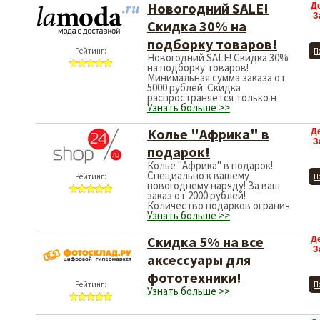
Новогодний SALE!
Д
З
Скидка 30% на
подборку товаров!
Рейтинг:
П
Новогодний SALE! Скидка 30%
на подборку товаров!
Минимальная сумма заказа от
5000 рублей. Скидка
распространяется только н
Узнать больше >>
Колье "Африка" в
Д
З
подарок!
Колье "Африка" в подарок!
Специально к вашему
Рейтинг:
П
новогоднему наряду! За ваш
заказ от 2000 рублей!
Количество подарков огранич
Узнать больше >>
Cкидка 5% на все
Д
З
аксессуары для
фототехники!
Рейтинг:
П
Узнать больше >>