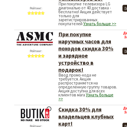
При покупке телевизора LG
диагональю от 40 доставка -
Рейтинг:
П
бесплатно! Акция действует
только для
зарегистрированных
покупателей
Узнать больше >>
При покупке
Д
З
наручных часов для
походов скидка 30%
Рейтинг:
П
и зарядное
устройство в
подарок!
Ввод промо-кода не
требуется. Акция
распространяется на
определенную группу товаров.
Акция доступна для всех
клиентов мага
Узнать больше
>>
Скидка 30% для
Д
З
владельцев клубных
карт!
Рейтинг:
П