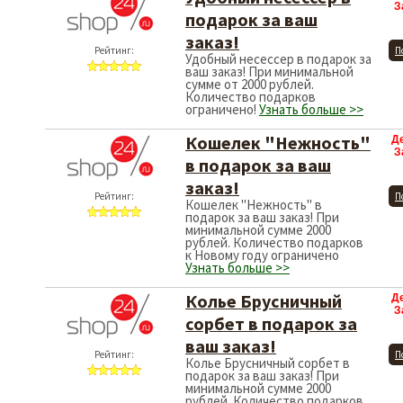
З
подарок за ваш
заказ!
Рейтинг:
П
Удобный несессер в подарок за
ваш заказ! При минимальной
сумме от 2000 рублей.
Количество подарков
ограничено!
Узнать больше >>
Кошелек "Нежность"
Д
З
в подарок за ваш
заказ!
Рейтинг:
П
Кошелек "Нежность" в
подарок за ваш заказ! При
минимальной сумме 2000
рублей. Количество подарков
к Новому году ограничено
Узнать больше >>
Колье Брусничный
Д
З
сорбет в подарок за
ваш заказ!
Рейтинг:
П
Колье Брусничный сорбет в
подарок за ваш заказ! При
минимальной сумме 2000
рублей. Количество подарков