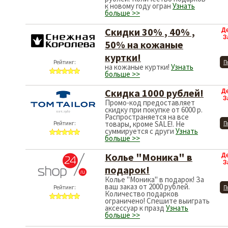
к новому году огран
Узнать
больше >>
Скидки 30% , 40% ,
Д
З
50% на кожаные
куртки!
Рейтинг:
П
на кожаные куртки!
Узнать
больше >>
Скидка 1000 рублей!
Д
З
Промо-код предоставляет
скидку при покупке от 6000 р.
Распространяется на все
товары, кроме SALE!. Не
Рейтинг:
П
суммируется с други
Узнать
больше >>
Колье "Моника" в
Д
З
подарок!
Колье "Моника" в подарок! За
ваш заказ от 2000 рублей.
Рейтинг:
П
Количество подарков
ограничено! Спешите выиграть
аксессуар к празд
Узнать
больше >>