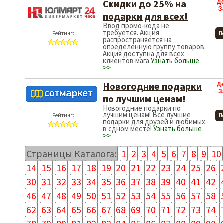
Скидки до 25% на
Д
З
подарки для всех!
Ввод промо-кода не
требуется. Акция
Рейтинг:
П
распространяется на
определенную группу товаров.
Акция доступна для всех
клиентов мага
Узнать больше
>>
Новогодние подарки
Д
З
по лучшим ценам!
Новогодние подарки по
лучшим ценам! Все лучшие
Рейтинг:
П
подарки для друзей и любимых
в одном месте!
Узнать больше
>>
Страницы Каталога:
1
2
3
4
5
6
7
8
9
10
14
15
16
17
18
19
20
21
22
23
24
25
26
30
31
32
33
34
35
36
37
38
39
40
41
42
46
47
48
49
50
51
52
53
54
55
56
57
58
62
63
64
65
66
67
68
69
70
71
72
73
74