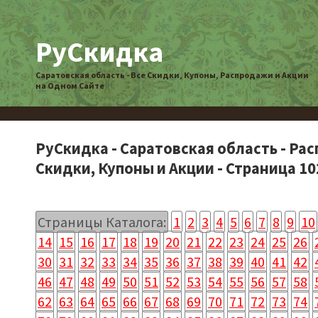
РуСкидка
Саратовская область - Все Скидки, Купоны, Распродажи и Акции
на Одном Сайте
РуСкидка - Саратовская область - Ра
Скидки, Купоны и Акции - Страница 10
Страницы Каталога:
1
2
3
4
5
6
7
8
9
10
14
15
16
17
18
19
20
21
22
23
24
25
26
30
31
32
33
34
35
36
37
38
39
40
41
42
46
47
48
49
50
51
52
53
54
55
56
57
58
62
63
64
65
66
67
68
69
70
71
72
73
74