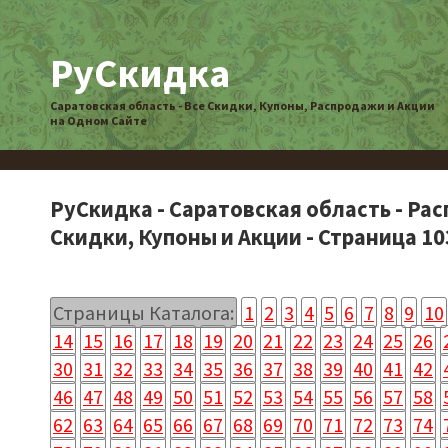
РуСкидка
Саратовская область - Все Скидки, Купоны, Распродажи и Акции
на Одном Сайте
РуСкидка - Саратовская область - Ра
Скидки, Купоны и Акции - Страница 10
Страницы Каталога:
1
2
3
4
5
6
7
8
9
10
14
15
16
17
18
19
20
21
22
23
24
25
26
30
31
32
33
34
35
36
37
38
39
40
41
42
46
47
48
49
50
51
52
53
54
55
56
57
58
62
63
64
65
66
67
68
69
70
71
72
73
74