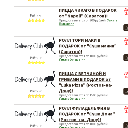
ПИЦЦА ЧИКАГО В ПОДАРОК
Д
З
от "Napoli" (Саратов)!
Рейтинг:
Предоставляется от 800 рублей!
Узнать
больше >>
П
РОЛЛ ТОРИ МАКИ В
Д
З
ПОДАРОК от "Суши мания"
(Саратов)!
Предоставляется от 1000 рублей!
Рейтинг:
П
Узнать больше >>
ПИЦЦА С ВЕТЧИНОЙ И
Д
З
ГРИБАМИ В ПОДАРОК от
"Luka Pizza" (Ростов-на-
Дону)!
Рейтинг:
П
Предоставляется от 1500 рублей!
Узнать больше >>
РОЛЛ ФИЛАДЕЛЬФИЯ В
Д
З
ПОДАРОК от "Суши Дона"
(Ростов -на -Дону)!
Предоставляется от 1000 рублей!
Рейтинг:
П
Узнать больше >>