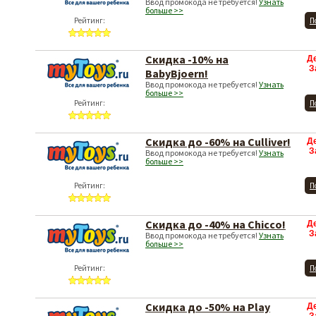
Ввод промокода не требуется!
Узнать
больше >>
Рейтинг:
П
Скидка -10% на
Д
З
BabyBjoern!
Ввод промокода не требуется!
Узнать
больше >>
Рейтинг:
П
Скидка до -60% на Culliver!
Д
З
Ввод промокода не требуется!
Узнать
больше >>
Рейтинг:
П
Скидка до -40% на Chicco!
Д
З
Ввод промокода не требуется!
Узнать
больше >>
Рейтинг:
П
Скидка до -50% на Play
Д