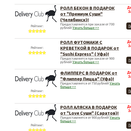
РОЛЛ БЕКОН В ПОДАРОК
Д
З
от "Премиум Суши"
(Челябинск)!
Предоставляется при заказе от 700
Рейтинг:
П
рублей!
Узнать больше >>
РОЛЛ ФУТОМАКИ С
Д
З
КРЕВЕТКОЙ В ПОДАРОК от
Рейтинг:
"Sushi Express" ( Уфа)!
Предоставляется при заказе от 900
П
рублей!
Узнать больше >>
ФЛИППЕРС В ПОДАРОК от
Д
З
"Флиппер Пицца" (Уфа)!
Предоставляется от 750 рублей!
Узнать
больше >>
Рейтинг:
П
РОЛЛ АЛЯСКА В ПОДАРОК
Д
З
от "Love Суши" (Саратов)!
Предоставляется от 900 рублей!
Узнать
больше >>
Рейтинг:
П