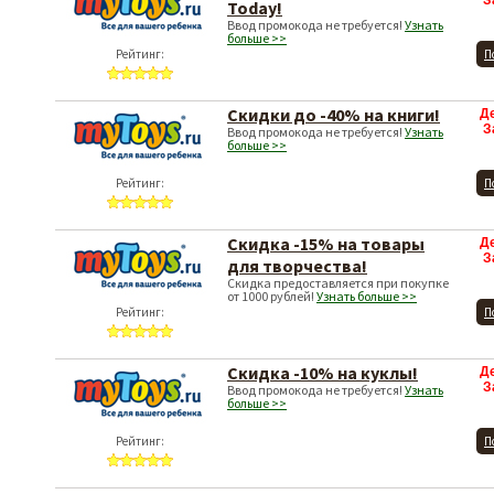
З
Today!
Ввод промокода не требуется!
Узнать
больше >>
Рейтинг:
П
Скидки до -40% на книги!
Д
З
Ввод промокода не требуется!
Узнать
больше >>
Рейтинг:
П
Скидка -15% на товары
Д
З
для творчества!
Скидка предоставляется при покупке
от 1000 рублей!
Узнать больше >>
Рейтинг:
П
Скидка -10% на куклы!
Д
З
Ввод промокода не требуется!
Узнать
больше >>
Рейтинг:
П