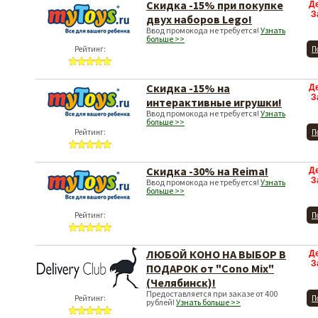
Скидка -15% при покупке
Д
З
двух наборов Lego!
Ввод промокода не требуется!
Узнать
больше >>
Рейтинг:
П
Скидка -15% на
Д
З
интерактивные игрушки!
Ввод промокода не требуется!
Узнать
больше >>
Рейтинг:
П
Скидка -30% на Reima!
Д
З
Ввод промокода не требуется!
Узнать
больше >>
Рейтинг:
П
ЛЮБОЙ КОНО НА ВЫБОР В
Д
З
ПОДАРОК от "Cono Mix"
(Челябинск)!
Предоставляется при заказе от 400
Рейтинг:
П
рублей!
Узнать больше >>