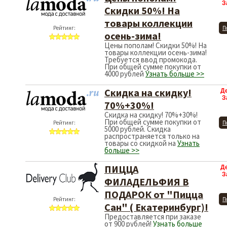
З
Скидки 50%! На
товары коллекции
Рейтинг:
П
осень-зима!
Цены пополам! Скидки 50%! На
товары коллекции осень-зима!
Требуется ввод промокода.
При общей сумме покупки от
4000 рублей
Узнать больше >>
Скидка на скидку!
Д
З
70%+30%!
Скидка на скидку! 70%+30%!
При общей сумме покупки от
Рейтинг:
П
5000 рублей. Скидка
распространяется только на
товары со скидкой на
Узнать
больше >>
ПИЦЦА
Д
З
ФИЛАДЕЛЬФИЯ В
ПОДАРОК от "Пицца
Рейтинг:
П
Сан" ( Екатеринбург)!
Предоставляется при заказе
от 900 рублей!
Узнать больше