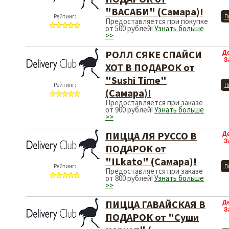
"ВАСАБИ" (Самара)!
Рейтинг:
П
Предоставляется при покупке
от 500 рублей!
Узнать больше
>>
РОЛЛ СЯКЕ СПАЙСИ
Д
З
ХОТ В ПОДАРОК от
"Sushi Time"
Рейтинг:
П
(Самара)!
Предоставляется при заказе
от 900 рублей!
Узнать больше
>>
ПИЦЦА ЛЯ РУССО В
Д
З
ПОДАРОК от
"ILkato" (Самара)!
Рейтинг:
П
Предоставляется при заказе
от 800 рублей!
Узнать больше
>>
ПИЦЦА ГАВАЙСКАЯ В
Д
З
ПОДАРОК от "Суши