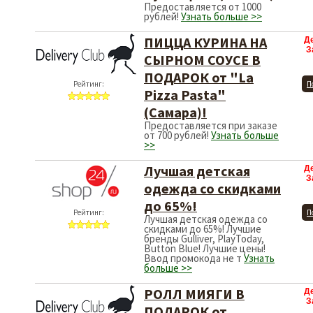
Предоставляется от 1000
рублей!
Узнать больше >>
ПИЦЦА КУРИНА НА
Д
З
СЫРНОМ СОУСЕ В
ПОДАРОК от "La
Рейтинг:
П
Pizza Pasta"
(Самара)!
Предоставляется при заказе
от 700 рублей!
Узнать больше
>>
Лучшая детская
Д
З
одежда со скидками
до 65%!
Рейтинг:
П
Лучшая детская одежда со
скидками до 65%! Лучшие
бренды Gulliver, PlayToday,
Button Blue! Лучшие цены!
Ввод промокода не т
Узнать
больше >>
РОЛЛ МИЯГИ В
Д
З
ПОДАРОК от