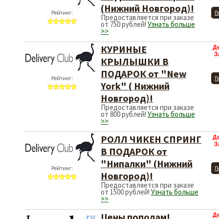
(Нижний Новгород)!
Рейтинг:
П
Предоставляется при заказе
от 750 рублей!
Узнать больше
>>
КУРИНЫЕ
Д
З
КРЫЛЫШКИ В
ПОДАРОК от "New
Рейтинг:
П
York" ( Нижний
Новгород)!
Предоставляется при заказе
от 800 рублей!
Узнать больше
>>
РОЛЛ ЧИКЕН СПРИНГ
Д
З
В ПОДАРОК от
"Нипалки" (Нижний
Рейтинг:
П
Новгород)!
Предоставляется при заказе
от 1500 рублей!
Узнать больше
>>
Цены пополам!
Д