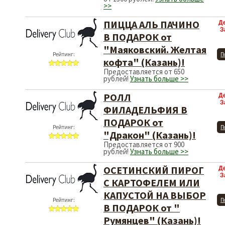
>>
ПИЦЦА АЛЬ ПАЧИНО
Д
З
В ПОДАРОК от
"Маяковский. Желтая
Рейтинг:
П
кофта" (Казань)!
Предоставляется от 650
рублей!
Узнать больше >>
РОЛЛ
Д
З
ФИЛАДЕЛЬФИЯ В
ПОДАРОК от
Рейтинг:
П
"Дракон" (Казань)!
Предоставляется от 900
рублей!
Узнать больше >>
ОСЕТИНСКИЙ ПИРОГ
Д
З
С КАРТОФЕЛЕМ ИЛИ
КАПУСТОЙ НА ВЫБОР
Рейтинг:
П
В ПОДАРОК от "
Румянцев" (Казань)!