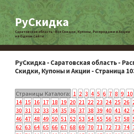
РуСкидка
Саратовская область - Все Скидки, Купоны, Распродажи и Акции
на Одном Сайте
РуСкидка - Саратовская область - Ра
Скидки, Купоны и Акции - Страница 10
Страницы Каталога:
1
2
3
4
5
6
7
8
9
10
14
15
16
17
18
19
20
21
22
23
24
25
26
30
31
32
33
34
35
36
37
38
39
40
41
42
46
47
48
49
50
51
52
53
54
55
56
57
58
62
63
64
65
66
67
68
69
70
71
72
73
74