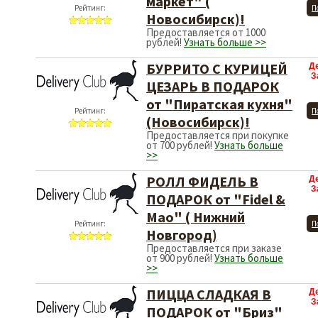
маркет" (
Рейтинг:
П
Новосибирск)!
Предоставляется от 1000
рублей!
Узнать больше >>
БУРРИТО С КУРИЦЕЙ
Д
З
ЦЕЗАРЬ В ПОДАРОК
от "Пиратская кухня"
Рейтинг:
П
(Новосибирск)!
Предоставляется при покупке
от 700 рублей!
Узнать больше
>>
РОЛЛ ФИДЕЛЬ В
Д
З
ПОДАРОК от "Fidel &
Mao" ( Нижний
Рейтинг:
П
Новгород)
Предоставляется при заказе
от 900 рублей!
Узнать больше
>>
ПИЦЦА СЛАДКАЯ В
Д
З
ПОДАРОК от "Бриз"