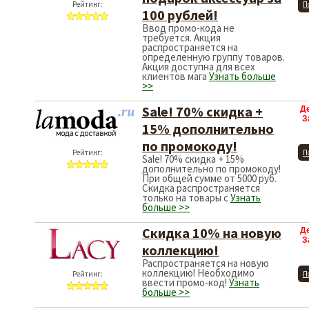
Рейтинг:
П
100 рублей!
Ввод промо-кода не
требуется. Акция
распространяется на
определенную группу товаров.
Акция доступна для всех
клиентов мага
Узнать больше
>>
Sale! 70% скидка +
Д
З
15% дополнительно
по промокоду!
Рейтинг:
П
Sale! 70% скидка + 15%
дополнительно по промокоду!
При общей сумме от 5000 руб.
Скидка распространяется
только на товары с
Узнать
больше >>
Скидка 10% на новую
Д
З
коллекцию!
Распространяется на новую
коллекцию! Необходимо
Рейтинг:
П
ввести промо-код!
Узнать
больше >>