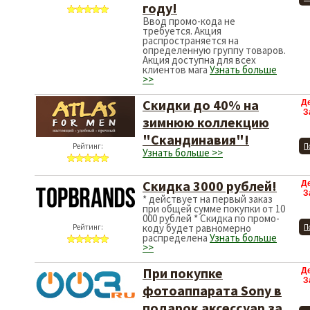
году!
Ввод промо-кода не
требуется. Акция
распространяется на
определенную группу товаров.
Акция доступна для всех
клиентов мага
Узнать больше
>>
Скидки до 40% на
Д
З
зимнюю коллекцию
"Скандинавия"!
Рейтинг:
П
Узнать больше >>
Скидка 3000 рублей!
Д
З
* действует на первый заказ
при общей сумме покупки от 10
000 рублей * Скидка по промо-
коду будет равномерно
Рейтинг:
П
распределена
Узнать больше
>>
При покупке
Д
З
фотоаппарата Sony в
подарок аксессуар за