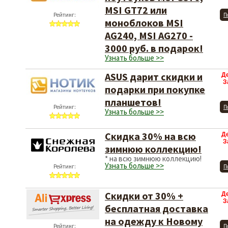
MSI GT72 или
Рейтинг:
П
моноблоков MSI
AG240, MSI AG270 -
3000 руб. в подарок!
Узнать больше >>
ASUS дарит скидки и
Д
З
подарки при покупке
планшетов!
Рейтинг:
П
Узнать больше >>
Скидка 30% на всю
Д
З
зимнюю коллекцию!
* на всю зимнюю коллекцию!
Узнать больше >>
Рейтинг:
П
Скидки от 30% +
Д
З
бесплатная доставка
на одежду к Новому
Рейтинг:
П