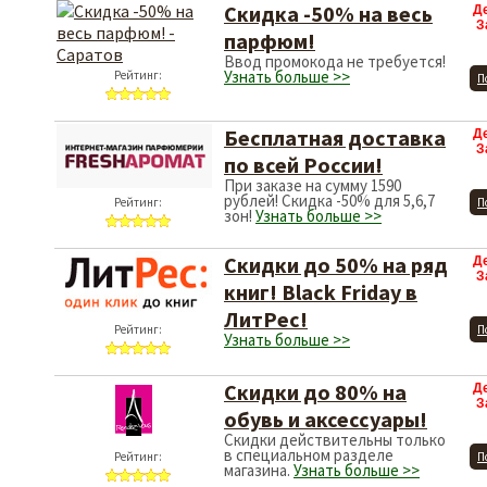
Скидка -50% на весь
Д
З
парфюм!
Ввод промокода не требуется!
Узнать больше >>
Рейтинг:
П
Бесплатная доставка
Д
З
по всей России!
При заказе на сумму 1590
рублей! Скидка -50% для 5,6,7
Рейтинг:
П
зон!
Узнать больше >>
Скидки до 50% на ряд
Д
З
книг! Black Friday в
ЛитРес!
Рейтинг:
П
Узнать больше >>
Скидки до 80% на
Д
З
обувь и аксессуары!
Скидки действительны только
в специальном разделе
Рейтинг:
П
магазина.
Узнать больше >>