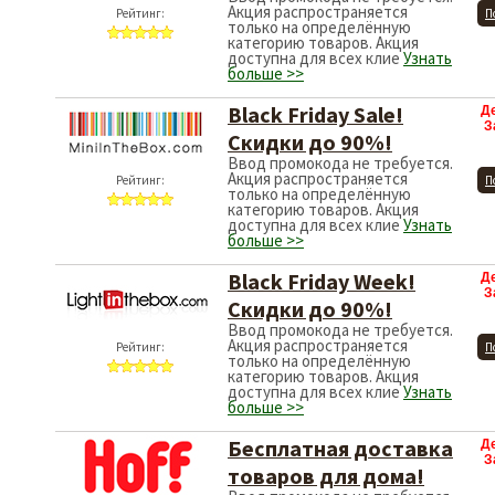
Акция распространяется
Рейтинг:
П
только на определённую
категорию товаров. Акция
доступна для всех клие
Узнать
больше >>
Black Friday Sale!
Д
З
Скидки до 90%!
Ввод промокода не требуется.
Акция распространяется
Рейтинг:
П
только на определённую
категорию товаров. Акция
доступна для всех клие
Узнать
больше >>
Black Friday Week!
Д
З
Скидки до 90%!
Ввод промокода не требуется.
Акция распространяется
Рейтинг:
П
только на определённую
категорию товаров. Акция
доступна для всех клие
Узнать
больше >>
Бесплатная доставка
Д
З
товаров для дома!