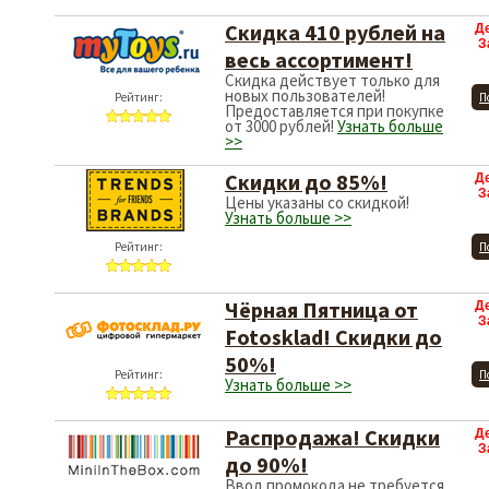
Скидка 410 рублей на
Д
З
весь ассортимент!
Скидка действует только для
новых пользователей!
Рейтинг:
П
Предоставляется при покупке
от 3000 рублей!
Узнать больше
>>
Скидки до 85%!
Д
З
Цены указаны со скидкой!
Узнать больше >>
Рейтинг:
П
Чёрная Пятница от
Д
З
Fotosklad! Скидки до
50%!
Рейтинг:
П
Узнать больше >>
Распродажа! Скидки
Д
З
до 90%!
Ввод промокода не требуется.