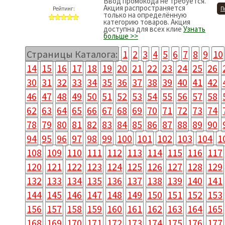
Ввод промокода не требуется.
Акция распространяется
Рейтинг:
П
только на определённую
категорию товаров. Акция
доступна для всех клие
Узнать
больше >>
Страницы Каталога:
1
2
3
4
5
6
7
8
9
10
14
15
16
17
18
19
20
21
22
23
24
25
26
30
31
32
33
34
35
36
37
38
39
40
41
42
46
47
48
49
50
51
52
53
54
55
56
57
58
62
63
64
65
66
67
68
69
70
71
72
73
74
78
79
80
81
82
83
84
85
86
87
88
89
90
94
95
96
97
98
99
100
101
102
103
104
1
108
109
110
111
112
113
114
115
116
117
120
121
122
123
124
125
126
127
128
129
132
133
134
135
136
137
138
139
140
141
144
145
146
147
148
149
150
151
152
153
156
157
158
159
160
161
162
163
164
165
168
169
170
171
172
173
174
175
176
177