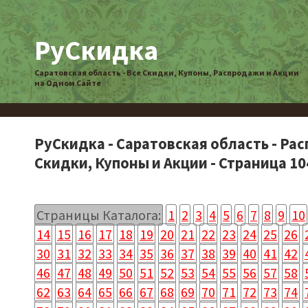
РуСкидка
Саратовская область - Все Скидки, Купоны, Распродажи и Акции
на Одном Сайте
РуСкидка - Саратовская область - Ра
Скидки, Купоны и Акции - Страница 10
Страницы Каталога:
1
2
3
4
5
6
7
8
9
10
14
15
16
17
18
19
20
21
22
23
24
25
26
30
31
32
33
34
35
36
37
38
39
40
41
42
46
47
48
49
50
51
52
53
54
55
56
57
58
62
63
64
65
66
67
68
69
70
71
72
73
74