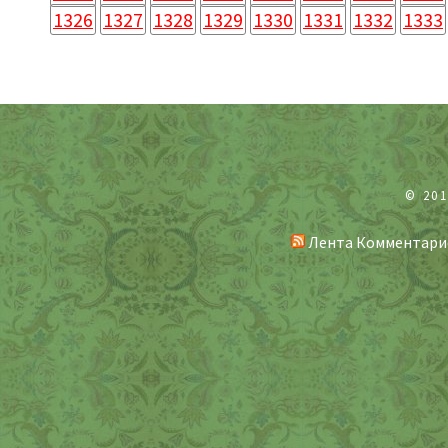
1326
1327
1328
1329
1330
1331
1332
1333
© 20
Лента Комментари