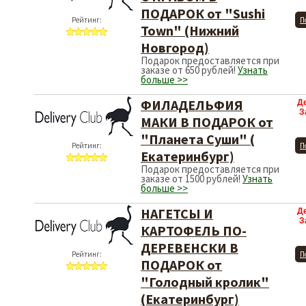
ПОДАРОК от "Sushi
Рейтинг:
П
Town" (Нижний
Новгород)
Подарок предоставляется при
заказе от 650 рублей!
Узнать
больше >>
ФИЛАДЕЛЬФИЯ
Д
З
МАКИ В ПОДАРОК от
"Планета Суши" (
Рейтинг:
П
Екатеринбург)
Подарок предоставляется при
заказе от 1500 рублей!
Узнать
больше >>
НАГЕТСЫ И
Д
З
КАРТОФЕЛЬ ПО-
ДЕРЕВЕНСКИ В
Рейтинг:
П
ПОДАРОК от
"Голодный кролик"
(Екатеринбург)