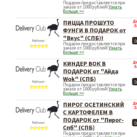
Подарок предоставляется при
заказе от 1000 рублей!
Узнать
больше >>
ПИЦЦА ПРОШУТО
Д
З
ФУНГИ В ПОДАРОК от
"Вкус" (СПБ)!
Рейтинг:
П
Подарок предоставляется при
заказе от 1000 рублей!
Узнать
больше >>
КИНДЕР ВОК В
Д
З
ПОДАРОК от "Айда
Wok" (СПБ)
Рейтинг:
П
Подарок предоставляется при
заказе от 1000 рублей!
Узнать
больше >>
ПИРОГ ОСЕТИНСКИЙ
Д
З
С КАРТОФЕЛЕМ В
ПОДАРОК от "Пирог-
Рейтинг:
П
Спб" (СПБ)
Подарок предоставляется при