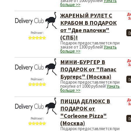
заказе от 1000 рублей!
Узнать
больше >>
ЖАРЕНЫЙ РУЛЕТ С
Д
З
КРАБОМ В ПОДАРОК
от "Две палочки"
Рейтинг:
П
(СПБ)!
Подарок предоставляется при
заказе от 1300 рублей!
Узнать
больше >>
МИНИ-БУРГЕР В
Д
З
ПОДАРОК от "Папас
Бургерс" (Москва)
Рейтинг:
П
Подарок предоставляется при
покупке от 1000 рублей!
Узнать
больше >>
ПИЦЦА ДЕЛЮКС В
Д
З
ПОДАРОК от
"Corleone Pizza"
Рейтинг:
П
(Москва)
Подарок предоставляется при