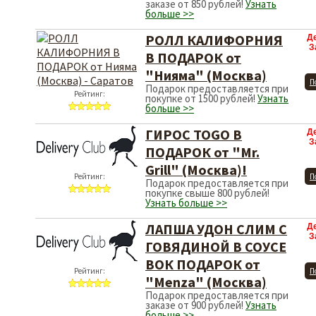
заказе от 850 рублей!
Узнать
больше >>
РОЛЛ КАЛИФОРНИЯ
Д
З
В ПОДАРОК от
"Нияма" (Москва)
П
Подарок предоставляется при
Рейтинг:
покупке от 1500 рублей!
Узнать
больше >>
ГИРОС TOGO В
Д
З
ПОДАРОК от "Mr.
Grill" (Москва)!
Рейтинг:
П
Подарок предоставляется при
покупке свыше 800 рублей!
Узнать больше >>
ЛАПША УДОН СЛИМ С
Д
З
ГОВЯДИНОЙ В СОУСЕ
ВОК ПОДАРОК от
Рейтинг:
П
"Menza" (Москва)
Подарок предоставляется при
заказе от 900 рублей!
Узнать
больше >>