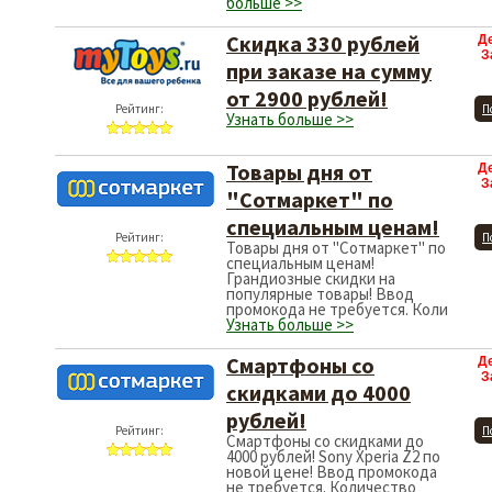
больше >>
Скидка 330 рублей
Д
З
при заказе на сумму
от 2900 рублей!
Рейтинг:
П
Узнать больше >>
Товары дня от
Д
З
"Сотмаркет" по
специальным ценам!
Рейтинг:
П
Товары дня от "Сотмаркет" по
специальным ценам!
Грандиозные скидки на
популярные товары! Ввод
промокода не требуется. Коли
Узнать больше >>
Смартфоны со
Д
З
скидками до 4000
рублей!
Рейтинг:
П
Смартфоны со скидками до
4000 рублей! Sony Xperia Z2 по
новой цене! Ввод промокода
не требуется. Количество