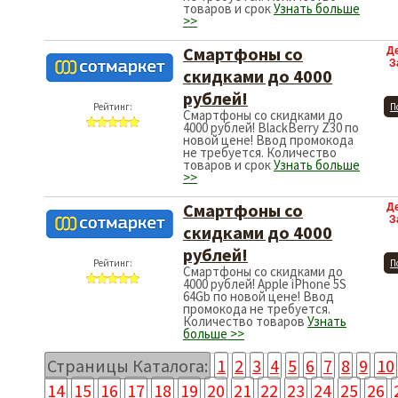
товаров и срок
Узнать больше
>>
Смартфоны со
Д
З
скидками до 4000
рублей!
Рейтинг:
П
Смартфоны со скидками до
4000 рублей! BlackBerry Z30 по
новой цене! Ввод промокода
не требуется. Количество
товаров и срок
Узнать больше
>>
Смартфоны со
Д
З
скидками до 4000
рублей!
Рейтинг:
П
Смартфоны со скидками до
4000 рублей! Apple iPhone 5S
64Gb по новой цене! Ввод
промокода не требуется.
Количество товаров
Узнать
больше >>
Страницы Каталога:
1
2
3
4
5
6
7
8
9
10
14
15
16
17
18
19
20
21
22
23
24
25
26