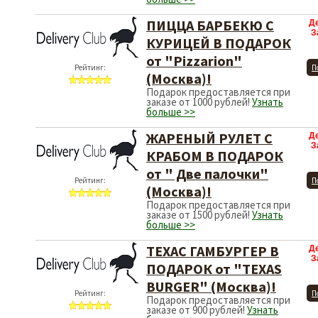
ПИЦЦА БАРБЕКЮ С
Д
З
КУРИЦЕЙ В ПОДАРОК
от "Pizzarion"
Рейтинг:
П
(Москва)!
Подарок предоставляется при
заказе от 1000 рублей!
Узнать
больше >>
ЖАРЕНЫЙ РУЛЕТ С
Д
З
КРАБОМ В ПОДАРОК
от " Две палочки"
Рейтинг:
П
(Москва)!
Подарок предоставляется при
заказе от 1500 рублей!
Узнать
больше >>
ТЕХАС ГАМБУРГЕР В
Д
З
ПОДАРОК от "TEXAS
BURGER" (Москва)!
Рейтинг:
П
Подарок предоставляется при
заказе от 900 рублей!
Узнать