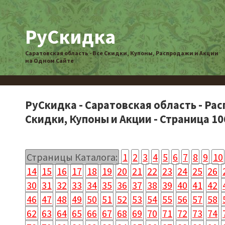
РуСкидка
Саратовская область - Все Скидки, Купоны, Распродажи и Акции
на Одном Сайте
РуСкидка - Саратовская область - Ра
Скидки, Купоны и Акции - Страница 10
Страницы Каталога:
1
2
3
4
5
6
7
8
9
10
14
15
16
17
18
19
20
21
22
23
24
25
26
30
31
32
33
34
35
36
37
38
39
40
41
42
46
47
48
49
50
51
52
53
54
55
56
57
58
62
63
64
65
66
67
68
69
70
71
72
73
74