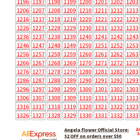
1196
1197
1198
1199
1200
1201
1202
1203
1206
1207
1208
1209
1210
1211
1212
1213
1216
1217
1218
1219
1220
1221
1222
1223
1226
1227
1228
1229
1230
1231
1232
1233
1236
1237
1238
1239
1240
1241
1242
1243
1246
1247
1248
1249
1250
1251
1252
1253
1256
1257
1258
1259
1260
1261
1262
1263
1266
1267
1268
1269
1270
1271
1272
1273
1276
1277
1278
1279
1280
1281
1282
1283
1286
1287
1288
1289
1290
1291
1292
1293
1296
1297
1298
1299
1300
1301
1302
1303
1306
1307
1308
1309
1310
1311
1312
1313
1316
1317
1318
1319
1320
1321
1322
1323
1326
1327
1328
1329
1330
1331
1332
1333
Angela flower Official Store:
Д
З
$2 OFF on orders over $50