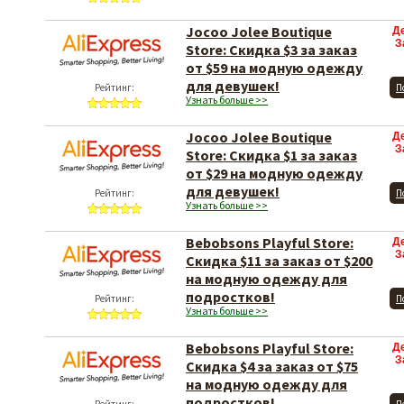
Jocoo Jolee Boutique
Д
З
Store: Скидка $3 за заказ
от $59 на модную одежду
для девушек!
Рейтинг:
П
Узнать больше >>
Jocoo Jolee Boutique
Д
З
Store: Скидка $1 за заказ
от $29 на модную одежду
для девушек!
Рейтинг:
П
Узнать больше >>
Bebobsons Playful Store:
Д
З
Скидка $11 за заказ от $200
на модную одежду для
подростков!
Рейтинг:
П
Узнать больше >>
Bebobsons Playful Store:
Д
З
Скидка $4 за заказ от $75
на модную одежду для
подростков!