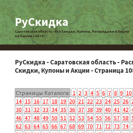
РуСкидка
Саратовская область - Все Скидки, Купоны, Распродажи и Акции
на Одном Сайте
РуСкидка - Саратовская область - Ра
Скидки, Купоны и Акции - Страница 10
Страницы Каталога:
1
2
3
4
5
6
7
8
9
10
14
15
16
17
18
19
20
21
22
23
24
25
26
30
31
32
33
34
35
36
37
38
39
40
41
42
46
47
48
49
50
51
52
53
54
55
56
57
58
62
63
64
65
66
67
68
69
70
71
72
73
74