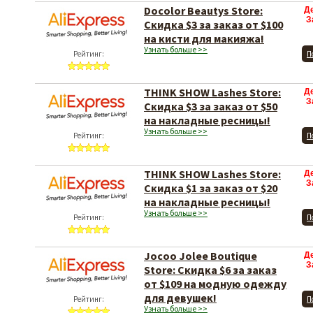
Docolor Beautys Store:
Д
З
Скидка $3 за заказ от $100
на кисти для макияжа!
Узнать больше >>
Рейтинг:
П
THINK SHOW Lashes Store:
Д
З
Скидка $3 за заказ от $50
на накладные ресницы!
Узнать больше >>
Рейтинг:
П
THINK SHOW Lashes Store:
Д
З
Скидка $1 за заказ от $20
на накладные ресницы!
Узнать больше >>
Рейтинг:
П
Jocoo Jolee Boutique
Д
З
Store: Скидка $6 за заказ
от $109 на модную одежду
для девушек!
Рейтинг:
П
Узнать больше >>