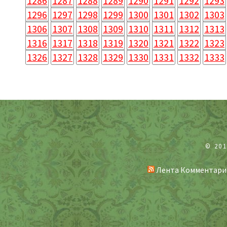
1286
1287
1288
1289
1290
1291
1292
1293
1296
1297
1298
1299
1300
1301
1302
1303
1306
1307
1308
1309
1310
1311
1312
1313
1316
1317
1318
1319
1320
1321
1322
1323
1326
1327
1328
1329
1330
1331
1332
1333
© 20
Лента Комментари