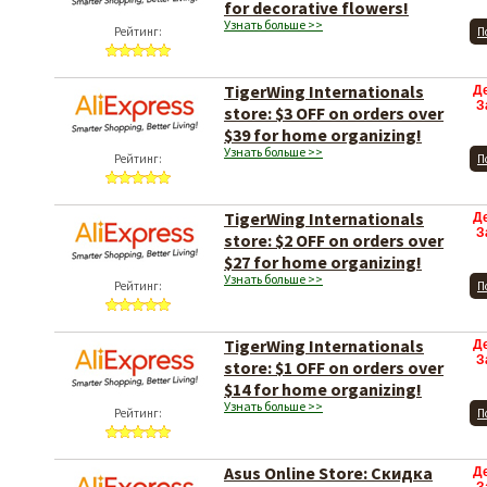
for decorative flowers!
Узнать больше >>
Рейтинг:
П
TigerWing Internationals
Д
З
store: $3 OFF on orders over
$39 for home organizing!
Узнать больше >>
Рейтинг:
П
TigerWing Internationals
Д
З
store: $2 OFF on orders over
$27 for home organizing!
Узнать больше >>
Рейтинг:
П
TigerWing Internationals
Д
З
store: $1 OFF on orders over
$14 for home organizing!
Узнать больше >>
Рейтинг:
П
Asus Online Store: Скидка
Д