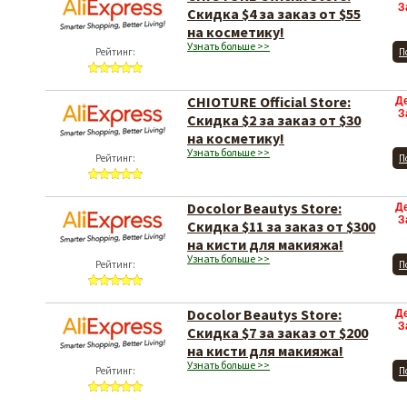
З
Скидка $4 за заказ от $55
на косметику!
Узнать больше >>
Рейтинг:
П
CHIOTURE Official Store:
Д
З
Скидка $2 за заказ от $30
на косметику!
Узнать больше >>
Рейтинг:
П
Docolor Beautys Store:
Д
З
Скидка $11 за заказ от $300
на кисти для макияжа!
Узнать больше >>
Рейтинг:
П
Docolor Beautys Store:
Д
З
Скидка $7 за заказ от $200
на кисти для макияжа!
Узнать больше >>
Рейтинг:
П