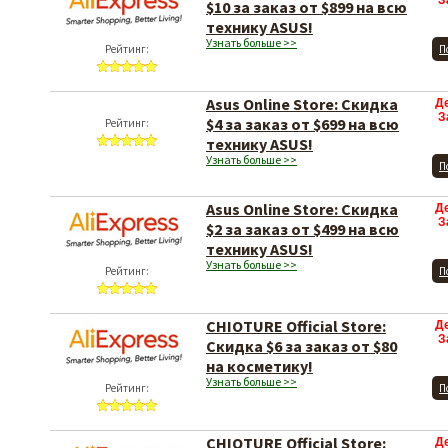
З
$10 за заказ от $899 на всю
технику ASUS!
Узнать больше >>
Рейтинг:
П
Asus Online Store: Скидка
Д
З
$4 за заказ от $699 на всю
Рейтинг:
технику ASUS!
Узнать больше >>
П
Asus Online Store: Скидка
Д
З
$2 за заказ от $499 на всю
технику ASUS!
Узнать больше >>
Рейтинг:
П
CHIOTURE Official Store:
Д
З
Скидка $6 за заказ от $80
на косметику!
Узнать больше >>
Рейтинг:
П
CHIOTURE Official Store:
Д