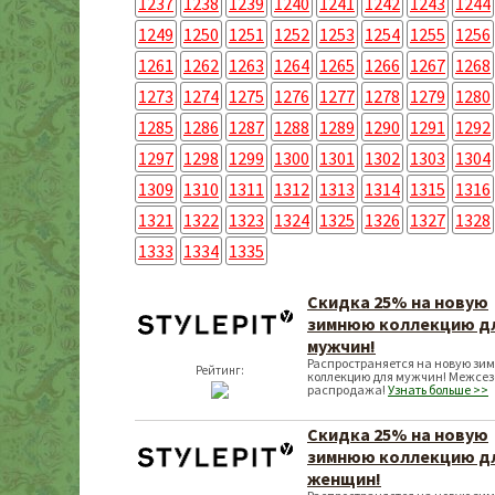
1237
1238
1239
1240
1241
1242
1243
1244
1249
1250
1251
1252
1253
1254
1255
1256
1261
1262
1263
1264
1265
1266
1267
1268
1273
1274
1275
1276
1277
1278
1279
1280
1285
1286
1287
1288
1289
1290
1291
1292
1297
1298
1299
1300
1301
1302
1303
1304
1309
1310
1311
1312
1313
1314
1315
1316
1321
1322
1323
1324
1325
1326
1327
1328
1333
1334
1335
Скидка 25% на новую
зимнюю коллекцию д
мужчин!
Распространяется на новую зи
Рейтинг:
коллекцию для мужчин! Межсе
распродажа!
Узнать больше >>
Скидка 25% на новую
зимнюю коллекцию д
женщин!