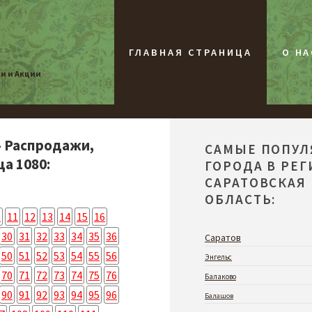
ГЛАВНАЯ СТРАНИЦА
О НА
жи и Акции
- Распродажи,
САМЫЕ ПОПУ
ца 1080:
ГОРОДА В РЕ
САРАТОВСКАЯ
ОБЛАСТЬ:
0
11
12
13
14
15
16
30
31
32
33
34
35
36
Саратов
50
51
52
53
54
55
56
Энгельс
70
71
72
73
74
75
76
Балаково
90
91
92
93
94
95
96
Балашов