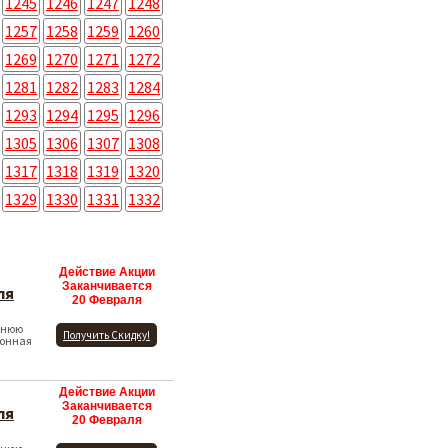
1245
1246
1247
1248
1257
1258
1259
1260
1269
1270
1271
1272
1281
1282
1283
1284
1293
1294
1295
1296
1305
1306
1307
1308
1317
1318
1319
1320
1329
1330
1331
1332
Действие Акции
Заканчивается
ля
20 Февраля
мнюю
Получить Скидку!
зонная
Действие Акции
Заканчивается
ля
20 Февраля