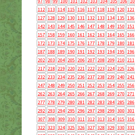
97
98
99
100
101
102
103
104
105
106
10
112
113
114
115
116
117
118
119
120
121
127
128
129
130
131
132
133
134
135
136
142
143
144
145
146
147
148
149
150
151
157
158
159
160
161
162
163
164
165
166
172
173
174
175
176
177
178
179
180
181
187
188
189
190
191
192
193
194
195
196
202
203
204
205
206
207
208
209
210
211
217
218
219
220
221
222
223
224
225
226
232
233
234
235
236
237
238
239
240
241
247
248
249
250
251
252
253
254
255
256
262
263
264
265
266
267
268
269
270
271
277
278
279
280
281
282
283
284
285
286
292
293
294
295
296
297
298
299
300
301
307
308
309
310
311
312
313
314
315
316
322
323
324
325
326
327
328
329
330
331