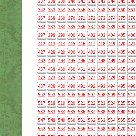
337
338
339
340
341
342
343
344
345
346
352
353
354
355
356
357
358
359
360
361
367
368
369
370
371
372
373
374
375
376
382
383
384
385
386
387
388
389
390
391
397
398
399
400
401
402
403
404
405
406
412
413
414
415
416
417
418
419
420
421
427
428
429
430
431
432
433
434
435
436
442
443
444
445
446
447
448
449
450
451
457
458
459
460
461
462
463
464
465
466
472
473
474
475
476
477
478
479
480
481
487
488
489
490
491
492
493
494
495
496
502
503
504
505
506
507
508
509
510
511
517
518
519
520
521
522
523
524
525
526
532
533
534
535
536
537
538
539
540
541
547
548
549
550
551
552
553
554
555
556
562
563
564
565
566
567
568
569
570
571