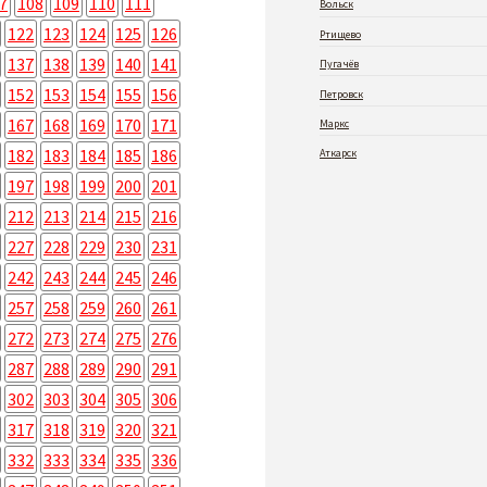
7
108
109
110
111
Вольск
122
123
124
125
126
Ртищево
137
138
139
140
141
Пугачёв
152
153
154
155
156
Петровск
167
168
169
170
171
Маркс
182
183
184
185
186
Аткарск
197
198
199
200
201
212
213
214
215
216
227
228
229
230
231
242
243
244
245
246
257
258
259
260
261
272
273
274
275
276
287
288
289
290
291
302
303
304
305
306
317
318
319
320
321
332
333
334
335
336