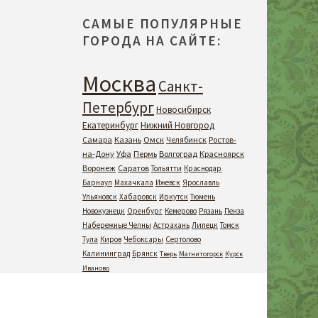
САМЫЕ ПОПУЛЯРНЫЕ
ГОРОДА НА САЙТЕ:
Москва
Санкт-
Петербург
Новосибирск
Екатеринбург
Нижний Новгород
Самара
Казань
Омск
Челябинск
Ростов-
на-Дону
Уфа
Пермь
Волгоград
Красноярск
Воронеж
Саратов
Тольятти
Краснодар
Барнаул
Махачкала
Ижевск
Ярославль
Ульяновск
Хабаровск
Иркутск
Тюмень
Новокузнецк
Оренбург
Кемерово
Рязань
Пенза
Набережные Челны
Астрахань
Липецк
Томск
Тула
Киров
Чебоксары
Сертолово
Калининград
Брянск
Тверь
Магнитогорск
Курск
Иваново