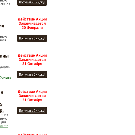
мнюю
Получить Скидку!
зонная
Действие Акции
Заканчивается
ля
20 Февраля
мнюю
Получить Скидку!
нная
шины
Действие Акции
Заканчивается
31 Октября
одарок
Получить Скидку!
9
Узнать
те
Действие Акции
Заканчивается
31 Октября
5
р.
Получить Скидку!
Акция
нную
 для
ше >>