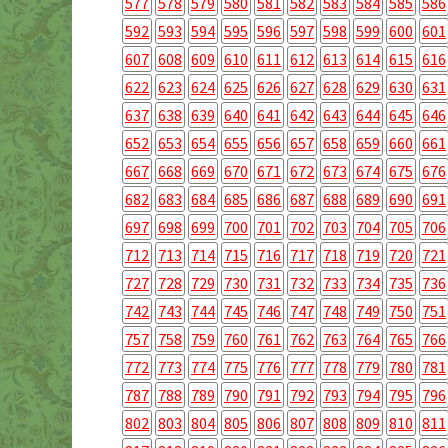
577
578
579
580
581
582
583
584
585
586
592
593
594
595
596
597
598
599
600
601
607
608
609
610
611
612
613
614
615
616
622
623
624
625
626
627
628
629
630
631
637
638
639
640
641
642
643
644
645
646
652
653
654
655
656
657
658
659
660
661
667
668
669
670
671
672
673
674
675
676
682
683
684
685
686
687
688
689
690
691
697
698
699
700
701
702
703
704
705
706
712
713
714
715
716
717
718
719
720
721
727
728
729
730
731
732
733
734
735
736
742
743
744
745
746
747
748
749
750
751
757
758
759
760
761
762
763
764
765
766
772
773
774
775
776
777
778
779
780
781
787
788
789
790
791
792
793
794
795
796
802
803
804
805
806
807
808
809
810
811