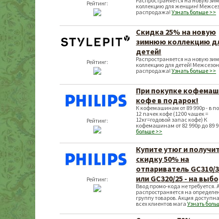
Распространяется на новую зи
Рейтинг:
коллекцию для женщин! Межсе
распродажа!
Узнать больше >>
Скидка 25% на новую
зимнюю коллекцию д
детей!
Распространяется на новую зи
Рейтинг:
коллекцию для детей! Межсезо
распродажа!
Узнать больше >>
При покупке кофема
кофе в подарок!
К кофемашинам от 89 990р - в п
12 пачек кофе (1200 чашек =
12кг=годовой запас кофе) К
Рейтинг:
кофемашинам от 82 990р до 89 
больше >>
Купите утюг и получи
скидку 50% на
отпариватель GC310/3
или GC320/25 - на выбо
Рейтинг:
Ввод промо-кода не требуется. 
распространяется на определе
группу товаров. Акция доступна
всех клиентов мага
Узнать боль