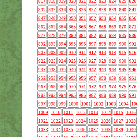
817
818
819
820
821
822
823
824
825
826
832
833
834
835
836
837
838
839
840
841
847
848
849
850
851
852
853
854
855
856
862
863
864
865
866
867
868
869
870
871
877
878
879
880
881
882
883
884
885
886
892
893
894
895
896
897
898
899
900
901
907
908
909
910
911
912
913
914
915
916
922
923
924
925
926
927
928
929
930
931
937
938
939
940
941
942
943
944
945
946
952
953
954
955
956
957
958
959
960
961
967
968
969
970
971
972
973
974
975
976
982
983
984
985
986
987
988
989
990
991
997
998
999
1000
1001
1002
1003
1004
10
1009
1010
1011
1012
1013
1014
1015
1016
1021
1022
1023
1024
1025
1026
1027
1028
1033
1034
1035
1036
1037
1038
1039
1040