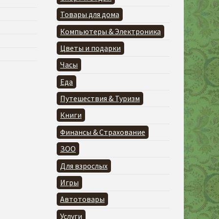
Товары для дома
Компьютеры & Электроника
Цветы и подарки
Часы
Еда
Путешествия & Туризм
Книги
Финансы & Страхование
ЗОО
Для взрослых
Игры
Автотовары
Услуги