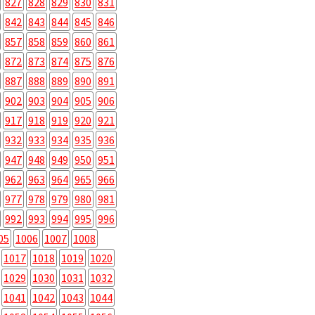
827
828
829
830
831
842
843
844
845
846
857
858
859
860
861
872
873
874
875
876
887
888
889
890
891
902
903
904
905
906
917
918
919
920
921
932
933
934
935
936
947
948
949
950
951
962
963
964
965
966
977
978
979
980
981
992
993
994
995
996
05
1006
1007
1008
1017
1018
1019
1020
1029
1030
1031
1032
1041
1042
1043
1044