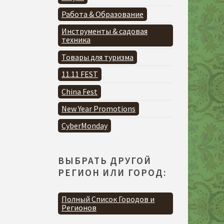
Работа & Образование
Инструменты & садовая
техника
Товары для туризма
11.11 FEST
China Fest
New Year Promotions
CyberMonday
ВЫБРАТЬ ДРУГОЙ
РЕГИОН ИЛИ ГОРОД:
Полный Список Городов и
Регионов