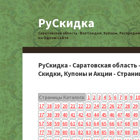
РуСкидка
Саратовская область - Все Скидки, Купоны, Распрода
на Одном Сайте
РуСкидка - Саратовская область 
Скидки, Купоны и Акции - Страни
Страницы Каталога:
1
2
3
4
5
6
7
8
9
1
17
18
19
20
21
22
23
24
25
26
27
28
29
37
38
39
40
41
42
43
44
45
46
47
48
49
57
58
59
60
61
62
63
64
65
66
67
68
69
77
78
79
80
81
82
83
84
85
86
87
88
89