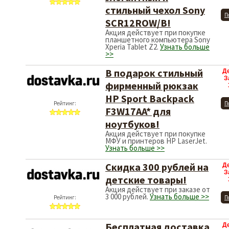
стильный чехол Sony
П
SCR12ROW/B!
Акция действует при покупке
планшетного компьютера Sony
Xperia Tablet Z2.
Узнать больше
>>
В подарок стильный
Д
З
фирменный рюкзак
HP Sport Backpack
Рейтинг:
П
F3W17AA* для
ноутбуков!
Акция действует при покупке
МФУ и принтеров HP LaserJet.
Узнать больше >>
Скидка 300 рублей на
Д
З
детские товары!
Акция действует при заказе от
3 000 рублей.
Узнать больше >>
Рейтинг:
П
Бесплатная доставка
Д