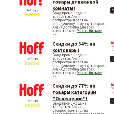
товары для ванной
комнаты!
Рейтинг:
П
Ввод промо-кода не
требуется. Акция
распространяется на
определенную группу товаров.
Акция доступна для всех
клиентов мага
Узнать больше
>>
Скидки до 34% на
Д
З
хозтовары!
Ввод промо-кода не
требуется. Акция
Рейтинг:
П
распространяется на
определенную группу товаров.
Акция доступна для всех
клиентов мага
Узнать больше
>>
Скидки до 77% на
Д
З
товары категории
"Освещение"!
Рейтинг:
П
Ввод промо-кода не
требуется. Акция
распространяется на
определенную группу товаров.