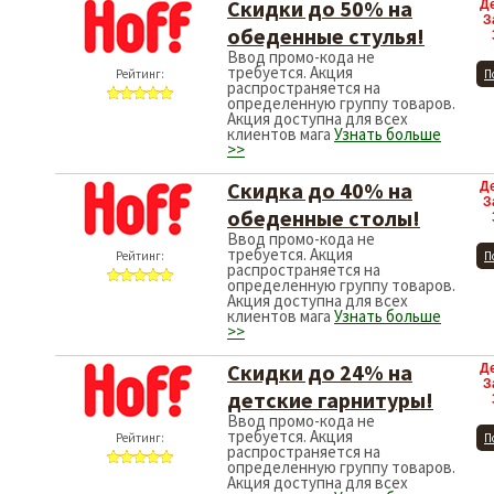
Скидки до 50% на
Д
З
обеденные стулья!
Ввод промо-кода не
требуется. Акция
Рейтинг:
П
распространяется на
определенную группу товаров.
Акция доступна для всех
клиентов мага
Узнать больше
>>
Скидка до 40% на
Д
З
обеденные столы!
Ввод промо-кода не
требуется. Акция
Рейтинг:
П
распространяется на
определенную группу товаров.
Акция доступна для всех
клиентов мага
Узнать больше
>>
Скидки до 24% на
Д
З
детские гарнитуры!
Ввод промо-кода не
требуется. Акция
Рейтинг:
П
распространяется на
определенную группу товаров.
Акция доступна для всех