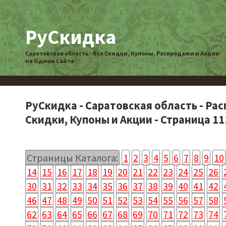
РуСкидка
Саратовская область - Все Скидки, Купоны, Распродажи и Акции
на Одном Сайте
РуСкидка - Саратовская область - Ра
Скидки, Купоны и Акции - Страница 11
Страницы Каталога:
1
2
3
4
5
6
7
8
9
10
14
15
16
17
18
19
20
21
22
23
24
25
26
30
31
32
33
34
35
36
37
38
39
40
41
42
46
47
48
49
50
51
52
53
54
55
56
57
58
62
63
64
65
66
67
68
69
70
71
72
73
74