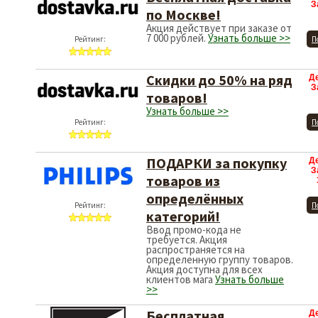
З
по Москве!
Акция действует при заказе от
7 000 рублей.
Узнать больше >>
Рейтинг:
П
Скидки до 50% на ряд
Д
З
товаров!
Узнать больше >>
Рейтинг:
П
ПОДАРКИ за покупку
Д
З
товаров из
определённых
Рейтинг:
П
категорий!
Ввод промо-кода не
требуется. Акция
распространяется на
определенную группу товаров.
Акция доступна для всех
клиентов мага
Узнать больше
>>
Бесплатная
Д