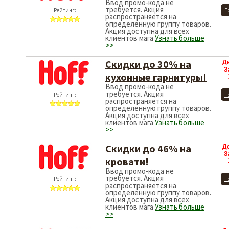
Ввод промо-кода не
требуется. Акция
Рейтинг:
П
распространяется на
определенную группу товаров.
Акция доступна для всех
клиентов мага
Узнать больше
>>
Скидки до 30% на
Д
З
кухонные гарнитуры!
Ввод промо-кода не
требуется. Акция
Рейтинг:
П
распространяется на
определенную группу товаров.
Акция доступна для всех
клиентов мага
Узнать больше
>>
Скидки до 46% на
Д
З
кровати!
Ввод промо-кода не
требуется. Акция
Рейтинг:
П
распространяется на
определенную группу товаров.
Акция доступна для всех
клиентов мага
Узнать больше
>>