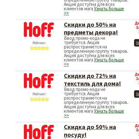
Акция доступна для всех
клиентов мага
Узнать больше
>>
Скидки до 50% на
Д
З
предметы декора!
Ввод промо-кода не
требуется. Акция
Рейтинг:
П
распространяется на
определенную группу товаров.
Акция доступна для всех
клиентов мага
Узнать больше
>>
Скидки до 72% на
Д
З
текстиль для дома!
Ввод промо-кода не
требуется. Акция
Рейтинг:
П
распространяется на
определенную группу товаров.
Акция доступна для всех
клиентов мага
Узнать больше
>>
Скидка до 50% на
Д
З
посуду!