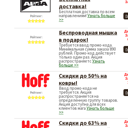
З
доставка!
Бесплатная доставка по всем
направлениям!
Узнать больше
Рейтинг:
П
>>
Беспроводная мышка
Д
З
Рейтинг:
в подарок!
Требуется ввод промо-кода.
Минимальная сумма заказа 890
П
рублей. Промо-код действует
только один раз. Акция
распространяетс
Узнать
больше >>
Скидки до 50% на
Д
З
ковры!
Ввод промо-кода не
требуется. Акция
Рейтинг:
П
распространяется на
определенную группу товаров.
Акция доступна для всех
клиентов мага
Узнать больше
>>
Скидки до 63% на
Д
З