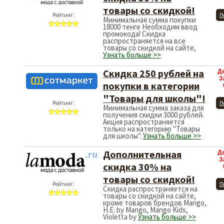
товары со скидкой!
Рейтинг:
П
Минимальная сумма покупки
18000 тенге Необходим ввод
промокода! Скидка
распространяется на все
товары со скидкой на сайте,
Узнать больше >>
Скидка 250 рублей на
Д
З
покупки в категории
"Товары для школы"!
Рейтинг:
П
Минимальная сумма заказа для
получения скидки 3000 рублей.
Акция распространяется
только на категорию "Товары
для школы".
Узнать больше >>
Дополнительная
Д
З
скидка 30% на
товары со скидкой!
Рейтинг:
П
Скидка распространяется на
товары со скидкой на сайте,
кроме товаров брендов Mango,
H.E. by Mango, Mango Kids,
Violetta by
Узнать больше >>