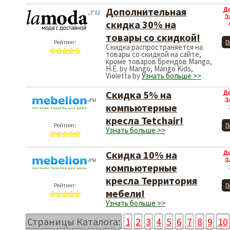
Дополнительная
Д
З
скидка 30% на
товары со скидкой!
Рейтинг:
П
Скидка распространяется на
товары со скидкой на сайте,
кроме товаров брендов Mango,
H.E. by Mango, Mango Kids,
Violetta by
Узнать больше >>
Скидка 5% на
Д
З
компьютерные
кресла Tetchair!
Рейтинг:
П
Узнать больше >>
Скидка 10% на
Д
З
компьютерные
кресла Территория
Рейтинг:
П
мебели!
Узнать больше >>
Страницы Каталога:
1
2
3
4
5
6
7
8
9
10