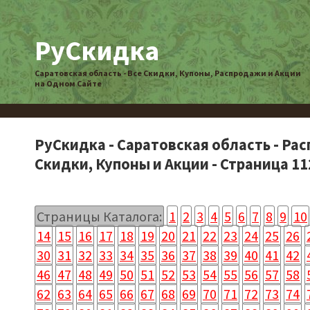
РуСкидка
Саратовская область - Все Скидки, Купоны, Распродажи и Акции
на Одном Сайте
РуСкидка - Саратовская область - Ра
Скидки, Купоны и Акции - Страница 11
Страницы Каталога:
1
2
3
4
5
6
7
8
9
10
14
15
16
17
18
19
20
21
22
23
24
25
26
30
31
32
33
34
35
36
37
38
39
40
41
42
46
47
48
49
50
51
52
53
54
55
56
57
58
62
63
64
65
66
67
68
69
70
71
72
73
74