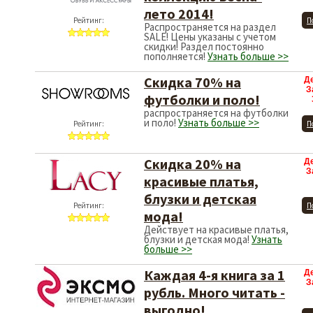
лето 2014!
Рейтинг:
П
Распространяется на раздел
SALE! Цены указаны с учетом
скидки! Раздел постоянно
пополняется!
Узнать больше >>
Скидка 70% на
Д
З
футболки и поло!
распространяется на футболки
и поло!
Узнать больше >>
Рейтинг:
П
Скидка 20% на
Д
З
красивые платья,
блузки и детская
Рейтинг:
П
мода!
Действует на красивые платья,
блузки и детская мода!
Узнать
больше >>
Каждая 4-я книга за 1
Д
З
рубль. Много читать -
выгодно!