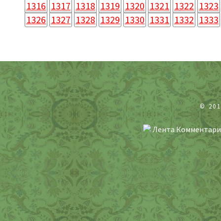
1316
1317
1318
1319
1320
1321
1322
1323
1326
1327
1328
1329
1330
1331
1332
1333
© 20
Лента Комментари