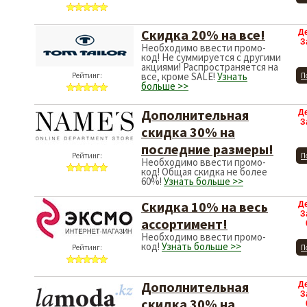
Cкидка 20% на все!
Д
З
Необходимо ввести промо-
код! Не суммируется с другими
акциями! Распространяется на
все, кроме SALE!
Узнать
Рейтинг:
П
больше >>
Дополнительная
Д
З
скидка 30% на
последние размеры!
Рейтинг:
П
Необходимо ввести промо-
код! Общая скидка не более
60%!
Узнать больше >>
Скидка 10% на весь
Д
З
ассортимент!
Необходимо ввести промо-
код!
Узнать больше >>
Рейтинг:
П
Дополнительная
Д
З
скидка 30% на