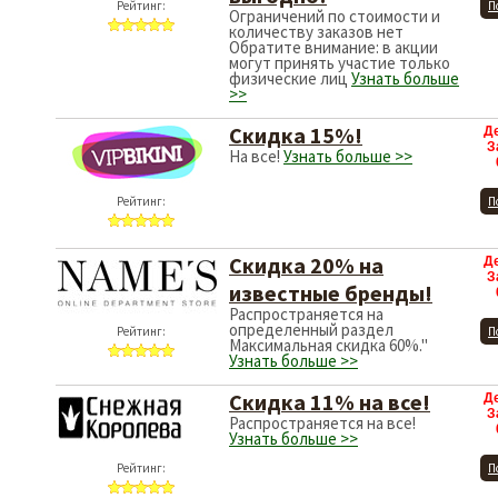
Рейтинг:
П
Ограничений по стоимости и
количеству заказов нет
Обратите внимание: в акции
могут принять участие только
физические лиц
Узнать больше
>>
Скидка 15%!
Д
З
На все!
Узнать больше >>
Рейтинг:
П
Скидка 20% на
Д
З
известные бренды!
Распространяется на
определенный раздел
Рейтинг:
П
Максимальная скидка 60%."
Узнать больше >>
Скидка 11% на все!
Д
З
Распространяется на все!
Узнать больше >>
Рейтинг:
П