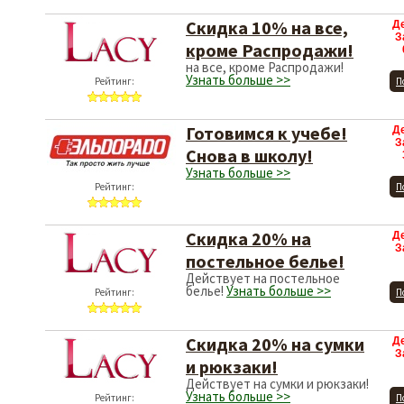
Скидка 10% на все,
Д
З
кроме Распродажи!
на все, кроме Распродажи!
Узнать больше >>
Рейтинг:
П
Готовимся к учебе!
Д
З
Снова в школу!
Узнать больше >>
Рейтинг:
П
Скидка 20% на
Д
З
постельное белье!
Действует на постельное
белье!
Узнать больше >>
Рейтинг:
П
Скидка 20% на сумки
Д
З
и рюкзаки!
Действует на сумки и рюкзаки!
Узнать больше >>
Рейтинг:
П