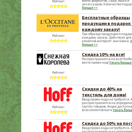
мини-форматов, саше, мыла и
Рейтинг:
аксессуаров. Количество пода
больше >>
Бесплатные образцы
продукции в подарок 
каждому заказу!
Три образца продукции в подаро
Рейтинг:
каждому заказу. Действует для
клиентов интернет- магазина.
У
больше >>
Скидка 10% на все!
Распространяется на все! Необ
вести промо-код!
Узнать больше
Рейтинг:
Скидки до 40% на
текстиль для дома!
Ввод промо-кода не требуется. 
распространяется на определе
группу товаров. Акция доступна
Рейтинг:
всех клиентов мага
Узнать боль
Скидка до 50% на пос
Ввод промо-кода не требуется. 
распространяется на определе