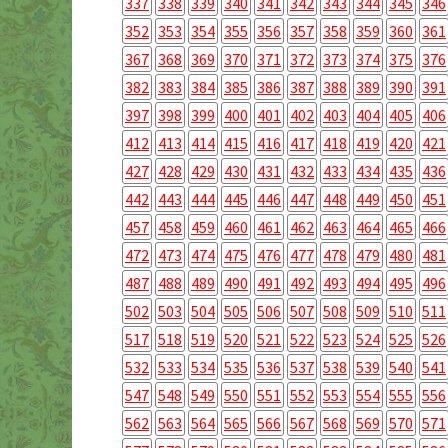
337
338
339
340
341
342
343
344
345
346
352
353
354
355
356
357
358
359
360
361
367
368
369
370
371
372
373
374
375
376
382
383
384
385
386
387
388
389
390
391
397
398
399
400
401
402
403
404
405
406
412
413
414
415
416
417
418
419
420
421
427
428
429
430
431
432
433
434
435
436
442
443
444
445
446
447
448
449
450
451
457
458
459
460
461
462
463
464
465
466
472
473
474
475
476
477
478
479
480
481
487
488
489
490
491
492
493
494
495
496
502
503
504
505
506
507
508
509
510
511
517
518
519
520
521
522
523
524
525
526
532
533
534
535
536
537
538
539
540
541
547
548
549
550
551
552
553
554
555
556
562
563
564
565
566
567
568
569
570
571