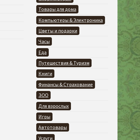
Товары для дома
Компьютеры & Электроника
Цветы и подарки
Часы
Еда
Путешествия & Туризм
Книги
Финансы & Страхование
ЗОО
Для взрослых
Игры
Автотовары
Услуги