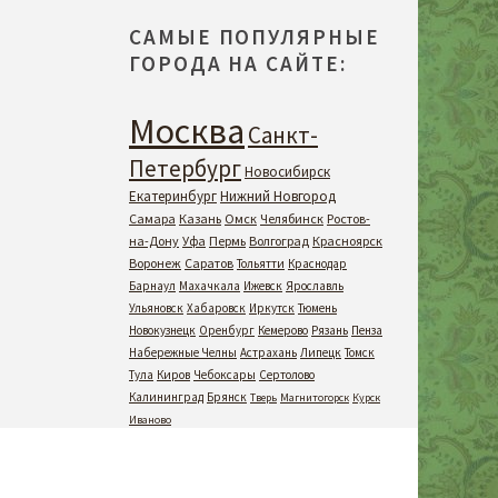
САМЫЕ ПОПУЛЯРНЫЕ
ГОРОДА НА САЙТЕ:
Москва
Санкт-
Петербург
Новосибирск
Екатеринбург
Нижний Новгород
Самара
Казань
Омск
Челябинск
Ростов-
на-Дону
Уфа
Пермь
Волгоград
Красноярск
Воронеж
Саратов
Тольятти
Краснодар
Барнаул
Махачкала
Ижевск
Ярославль
Ульяновск
Хабаровск
Иркутск
Тюмень
Новокузнецк
Оренбург
Кемерово
Рязань
Пенза
Набережные Челны
Астрахань
Липецк
Томск
Тула
Киров
Чебоксары
Сертолово
Калининград
Брянск
Тверь
Магнитогорск
Курск
Иваново