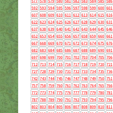
577
578
579
580
581
582
583
584
585
586
592
593
594
595
596
597
598
599
600
601
607
608
609
610
611
612
613
614
615
616
622
623
624
625
626
627
628
629
630
631
637
638
639
640
641
642
643
644
645
646
652
653
654
655
656
657
658
659
660
661
667
668
669
670
671
672
673
674
675
676
682
683
684
685
686
687
688
689
690
691
697
698
699
700
701
702
703
704
705
706
712
713
714
715
716
717
718
719
720
721
727
728
729
730
731
732
733
734
735
736
742
743
744
745
746
747
748
749
750
751
757
758
759
760
761
762
763
764
765
766
772
773
774
775
776
777
778
779
780
781
787
788
789
790
791
792
793
794
795
796
802
803
804
805
806
807
808
809
810
811