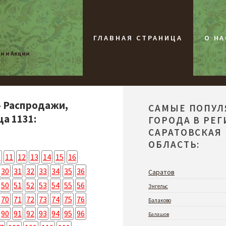
ГЛАВНАЯ СТРАНИЦА
О НА
жи и Акции
- Распродажи,
САМЫЕ ПОПУ
ца 1131:
ГОРОДА В РЕ
САРАТОВСКАЯ
ОБЛАСТЬ:
0
11
12
13
14
15
16
30
31
32
33
34
35
36
Саратов
50
51
52
53
54
55
56
Энгельс
70
71
72
73
74
75
76
Балаково
90
91
92
93
94
95
96
Балашов