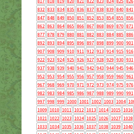
817
818
819
820
821
822
823
824
825
826
832
833
834
835
836
837
838
839
840
841
847
848
849
850
851
852
853
854
855
856
862
863
864
865
866
867
868
869
870
871
877
878
879
880
881
882
883
884
885
886
892
893
894
895
896
897
898
899
900
901
907
908
909
910
911
912
913
914
915
916
922
923
924
925
926
927
928
929
930
931
937
938
939
940
941
942
943
944
945
946
952
953
954
955
956
957
958
959
960
961
967
968
969
970
971
972
973
974
975
976
982
983
984
985
986
987
988
989
990
991
997
998
999
1000
1001
1002
1003
1004
10
1009
1010
1011
1012
1013
1014
1015
1016
1021
1022
1023
1024
1025
1026
1027
1028
1033
1034
1035
1036
1037
1038
1039
1040