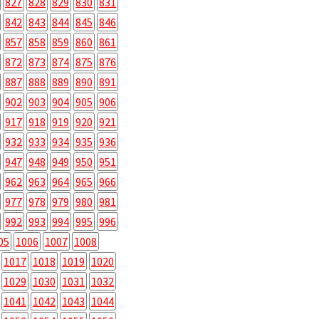
827
828
829
830
831
842
843
844
845
846
857
858
859
860
861
872
873
874
875
876
887
888
889
890
891
902
903
904
905
906
917
918
919
920
921
932
933
934
935
936
947
948
949
950
951
962
963
964
965
966
977
978
979
980
981
992
993
994
995
996
05
1006
1007
1008
1017
1018
1019
1020
1029
1030
1031
1032
1041
1042
1043
1044