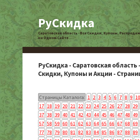
РуСкидка
Саратовская область - Все Скидки, Купоны, Распрода
на Одном Сайте
РуСкидка - Саратовская область 
Скидки, Купоны и Акции - Страни
Страницы Каталога:
1
2
3
4
5
6
7
8
9
1
17
18
19
20
21
22
23
24
25
26
27
28
29
37
38
39
40
41
42
43
44
45
46
47
48
49
57
58
59
60
61
62
63
64
65
66
67
68
69
77
78
79
80
81
82
83
84
85
86
87
88
89