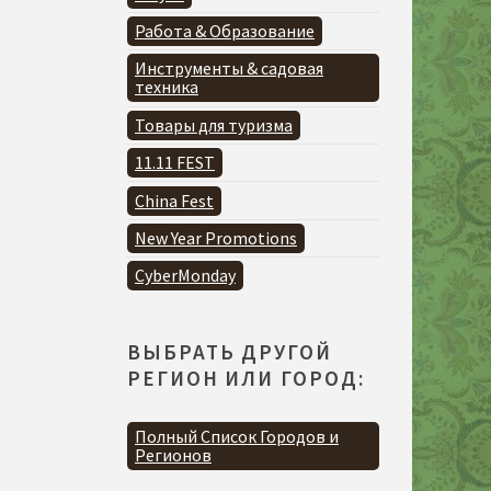
Работа & Образование
Инструменты & садовая
техника
Товары для туризма
11.11 FEST
China Fest
New Year Promotions
CyberMonday
ВЫБРАТЬ ДРУГОЙ
РЕГИОН ИЛИ ГОРОД:
Полный Список Городов и
Регионов