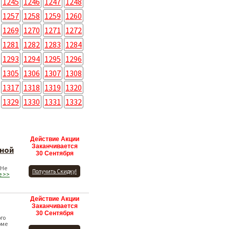
1245
1246
1247
1248
1257
1258
1259
1260
1269
1270
1271
1272
1281
1282
1283
1284
1293
1294
1295
1296
1305
1306
1307
1308
1317
1318
1319
1320
1329
1330
1331
1332
Действие Акции
Заканчивается
ьной
30 Сентября
 Не
Получить Скидку!
е >>
Действие Акции
Заканчивается
30 Сентября
го
оме