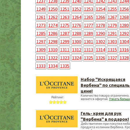
1237
1238
1239
1240
1241
1242
1243
1244
1249
1250
1251
1252
1253
1254
1255
1256
1261
1262
1263
1264
1265
1266
1267
1268
1273
1274
1275
1276
1277
1278
1279
1280
1285
1286
1287
1288
1289
1290
1291
1292
1297
1298
1299
1300
1301
1302
1303
1304
1309
1310
1311
1312
1313
1314
1315
1316
1321
1322
1323
1324
1325
1326
1327
1328
1333
1334
1335
Набор "Искрящаяся
Вербена" по специал
цене!
Количество товара ограничено.
Рейтинг:
является офертой.
Узнать больш
Гель- крем для рук
"Вербена" в подарок!
Действителен при покупке любо
продукта из линии Вербена. Кр