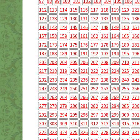
97
98
99
100
101
102
103
104
105
106
10
112
113
114
115
116
117
118
119
120
121
127
128
129
130
131
132
133
134
135
136
142
143
144
145
146
147
148
149
150
151
157
158
159
160
161
162
163
164
165
166
172
173
174
175
176
177
178
179
180
181
187
188
189
190
191
192
193
194
195
196
202
203
204
205
206
207
208
209
210
211
217
218
219
220
221
222
223
224
225
226
232
233
234
235
236
237
238
239
240
241
247
248
249
250
251
252
253
254
255
256
262
263
264
265
266
267
268
269
270
271
277
278
279
280
281
282
283
284
285
286
292
293
294
295
296
297
298
299
300
301
307
308
309
310
311
312
313
314
315
316
322
323
324
325
326
327
328
329
330
331