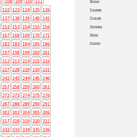
7
108
109
110
111
Вольск
122
123
124
125
126
Ртищево
137
138
139
140
141
Пугачёв
152
153
154
155
156
Петровск
167
168
169
170
171
Маркс
182
183
184
185
186
Аткарск
197
198
199
200
201
212
213
214
215
216
227
228
229
230
231
242
243
244
245
246
257
258
259
260
261
272
273
274
275
276
287
288
289
290
291
302
303
304
305
306
317
318
319
320
321
332
333
334
335
336