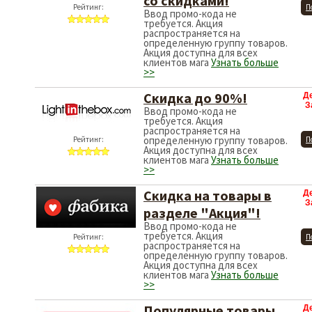
со скидками!
Рейтинг:
П
Ввод промо-кода не
требуется. Акция
распространяется на
определенную группу товаров.
Акция доступна для всех
клиентов мага
Узнать больше
>>
Скидка до 90%!
Д
З
Ввод промо-кода не
требуется. Акция
распространяется на
определенную группу товаров.
Рейтинг:
П
Акция доступна для всех
клиентов мага
Узнать больше
>>
Скидка на товары в
Д
З
разделе "Акция"!
Ввод промо-кода не
требуется. Акция
Рейтинг:
П
распространяется на
определенную группу товаров.
Акция доступна для всех
клиентов мага
Узнать больше
>>
Популярные товары
Д