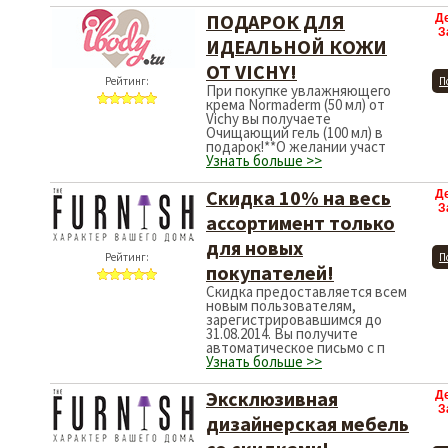
ПОДАРОК ДЛЯ
Д
З
ИДЕАЛЬНОЙ КОЖИ
ОТ VICHY!
Рейтинг:
П
При покупке увлажняющего
крема Normaderm (50 мл) от
Vichy вы получаете
Очищающий гель (100 мл) в
подарок!**О желании участ
Узнать больше >>
Скидка 10% на весь
Д
З
ассортимент только
для новых
Рейтинг:
П
покупателей!
Скидка предоставляется всем
новым пользователям,
зарегистрировавшимся до
31.08.2014. Вы получите
автоматическое письмо с п
Узнать больше >>
Эксклюзивная
Д
З
дизайнерская мебель