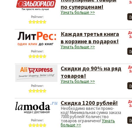
З
по суперценам!
Узнать больше >>
Рейтинг:
П
Каждая третья книга
Д
З
в корзине в подарок!
Узнать больше >>
Рейтинг:
П
Скидки до 90% на ряд
Д
З
товаров!
Узнать больше >>
Рейтинг:
П
Скидка 1200 рублей!
Д
З
Необходимо ввести промо-
код! Минимальная сумма заказа
7000 рублей! Количество
товаров ограничено!
Узнать
Рейтинг:
П
больше >>