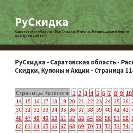
РуСкидка
Саратовская область - Все Скидки, Купоны, Распродажи и Акции
на Одном Сайте
РуСкидка - Саратовская область - Ра
Скидки, Купоны и Акции - Страница 11
Страницы Каталога:
1
2
3
4
5
6
7
8
9
10
14
15
16
17
18
19
20
21
22
23
24
25
26
30
31
32
33
34
35
36
37
38
39
40
41
42
46
47
48
49
50
51
52
53
54
55
56
57
58
62
63
64
65
66
67
68
69
70
71
72
73
74