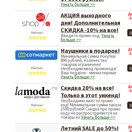
Узнать больше >>
АКЦИЯ выходного
Д
З
дня! Дополнительная
СКИДКА -10% на все!
Рейтинг:
П
Введите промо-код.
Узнать
больше >>
Наушники в подарок!
Д
З
Минимальная сумма покупки
890 рублей, Количество
товаров ограничено!
Необходим ввод промокода!
Рейтинг:
П
Ваш подарок - миниатюрные
Узнать больше >>
Скидка 20% на все!
Д
З
Только в этот уикенд!
Необходимо ввести промо-
код! Минимальная сумма заказа
Рейтинг:
П
1500 рублей! Скидка про промо-
коду не распространяется на
товары ко
Узнать больше >>
Летний SALE до 50%!
Д
З