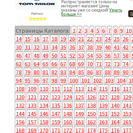
Распространяется только на
интернет-магазин! Цены
указаны уже со скидкой!
Узнать
больше >>
Рейтинг:
П
Страницы Каталога:
1
2
3
4
5
6
7
8
9
10
14
15
16
17
18
19
20
21
22
23
24
25
26
30
31
32
33
34
35
36
37
38
39
40
41
42
46
47
48
49
50
51
52
53
54
55
56
57
58
62
63
64
65
66
67
68
69
70
71
72
73
74
78
79
80
81
82
83
84
85
86
87
88
89
90
94
95
96
97
98
99
100
101
102
103
104
1
108
109
110
111
112
113
114
115
116
117
120
121
122
123
124
125
126
127
128
129
132
133
134
135
136
137
138
139
140
141
144
145
146
147
148
149
150
151
152
153
156
157
158
159
160
161
162
163
164
165
168
169
170
171
172
173
174
175
176
177