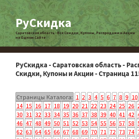
РуСкидка
Саратовская область - Все Скидки, Купоны, Распродажи и Акции
на Одном Сайте
РуСкидка - Саратовская область - Ра
Скидки, Купоны и Акции - Страница 11
Страницы Каталога:
1
2
3
4
5
6
7
8
9
10
14
15
16
17
18
19
20
21
22
23
24
25
26
30
31
32
33
34
35
36
37
38
39
40
41
42
46
47
48
49
50
51
52
53
54
55
56
57
58
62
63
64
65
66
67
68
69
70
71
72
73
74