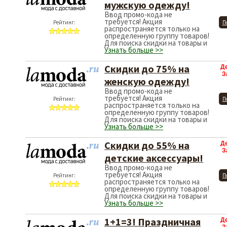
мужскую одежду!
Ввод промо-кода не
требуется! Акция
Рейтинг:
П
распространяется только на
определенную группу товаров!
Для поиска скидки на товары и
Узнать больше >>
Скидки до 75% на
Д
З
женскую одежду!
Ввод промо-кода не
требуется! Акция
Рейтинг:
П
распространяется только на
определенную группу товаров!
Для поиска скидки на товары и
Узнать больше >>
Скидки до 55% на
Д
З
детские аксессуары!
Ввод промо-кода не
требуется! Акция
Рейтинг:
П
распространяется только на
определенную группу товаров!
Для поиска скидки на товары и
Узнать больше >>
1+1=3! Праздничная
Д