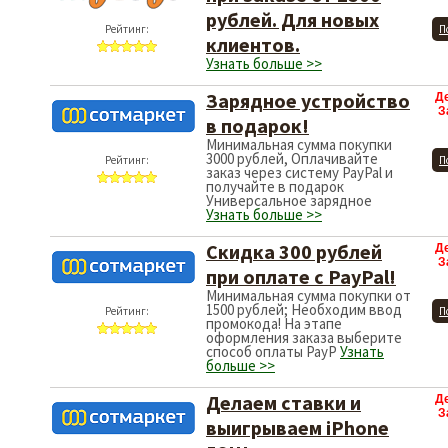
рублей. Для новых
Рейтинг:
П
клиентов.
Узнать больше >>
Зарядное устройство
Д
З
в подарок!
Минимальная сумма покупки
3000 рублей, Оплачивайте
Рейтинг:
П
заказ через систему PayPal и
получайте в подарок
Универсальное зарядное
Узнать больше >>
Скидка 300 рублей
Д
З
при оплате с PayPal!
Минимальная сумма покупки от
1500 рублей; Необходим ввод
Рейтинг:
П
промокода! На этапе
оформления заказа выберите
способ оплаты PayP
Узнать
больше >>
Делаем ставки и
Д
З
выигрываем iPhone