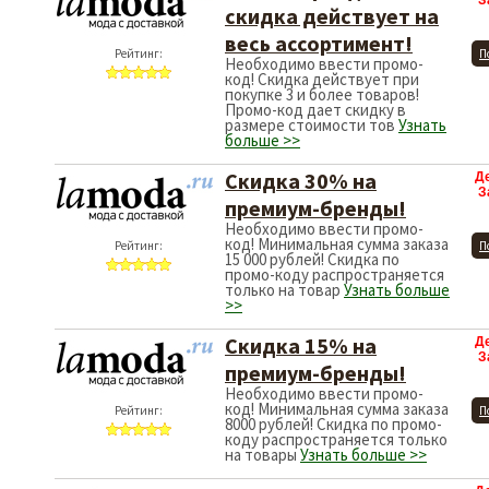
З
скидка действует на
весь ассортимент!
Рейтинг:
П
Необходимо ввести промо-
код! Скидка действует при
покупке 3 и более товаров!
Промо-код дает скидку в
размере стоимости тов
Узнать
больше >>
Скидка 30% на
Д
З
премиум-бренды!
Необходимо ввести промо-
код! Минимальная сумма заказа
Рейтинг:
П
15 000 рублей! Скидка по
промо-коду распространяется
только на товар
Узнать больше
>>
Скидка 15% на
Д
З
премиум-бренды!
Необходимо ввести промо-
код! Минимальная сумма заказа
Рейтинг:
П
8000 рублей! Скидка по промо-
коду распространяется только
на товары
Узнать больше >>