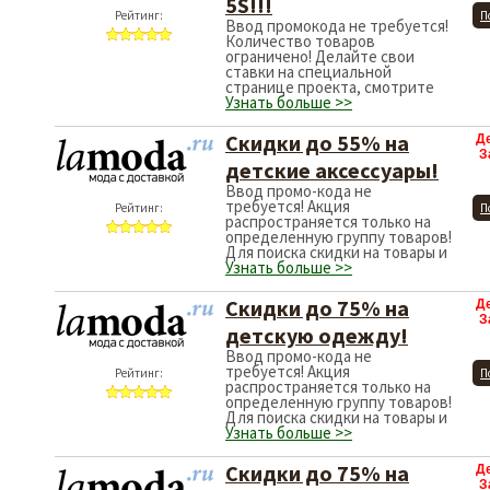
5S!!!
Рейтинг:
П
Ввод промокода не требуется!
Количество товаров
ограничено! Делайте свои
ставки на специальной
странице проекта, смотрите
Узнать больше >>
Скидки до 55% на
Д
З
детские аксессуары!
Ввод промо-кода не
требуется! Акция
Рейтинг:
П
распространяется только на
определенную группу товаров!
Для поиска скидки на товары и
Узнать больше >>
Скидки до 75% на
Д
З
детскую одежду!
Ввод промо-кода не
требуется! Акция
Рейтинг:
П
распространяется только на
определенную группу товаров!
Для поиска скидки на товары и
Узнать больше >>
Скидки до 75% на
Д
З