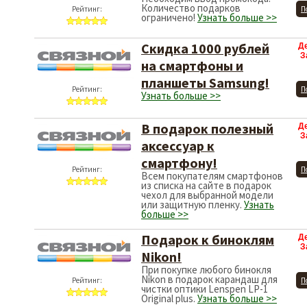
Количество подарков
Рейтинг:
П
ограничено!
Узнать больше >>
Скидка 1000 рублей
Д
З
на смартфоны и
планшеты Samsung!
Рейтинг:
П
Узнать больше >>
В подарок полезный
Д
З
аксессуар к
смартфону!
Рейтинг:
П
Всем покупателям смартфонов
из списка на сайте в подарок
чехол для выбранной модели
или защитную пленку.
Узнать
больше >>
Подарок к биноклям
Д
З
Nikon!
При покупке любого бинокля
Nikon в подарок карандаш для
Рейтинг:
П
чистки оптики Lenspen LP-1
Original plus.
Узнать больше >>