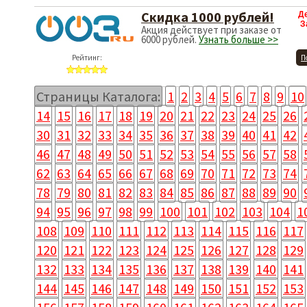
Cкидка 1000 рублей!
Д
З
Акция действует при заказе от
6000 рублей.
Узнать больше >>
Рейтинг:
П
Страницы Каталога:
1
2
3
4
5
6
7
8
9
10
14
15
16
17
18
19
20
21
22
23
24
25
26
30
31
32
33
34
35
36
37
38
39
40
41
42
46
47
48
49
50
51
52
53
54
55
56
57
58
62
63
64
65
66
67
68
69
70
71
72
73
74
78
79
80
81
82
83
84
85
86
87
88
89
90
94
95
96
97
98
99
100
101
102
103
104
1
108
109
110
111
112
113
114
115
116
117
120
121
122
123
124
125
126
127
128
129
132
133
134
135
136
137
138
139
140
141
144
145
146
147
148
149
150
151
152
153