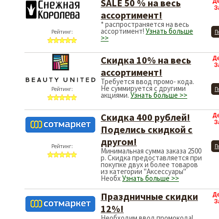
SALE 50 % на весь
Д
З
ассортимент!
* распространяется на весь
ассортимент!
Узнать больше
Рейтинг:
П
>>
Скидка 10% на весь
Д
З
ассортимент!
Требуется ввод промо- кода.
Не суммируется с другими
Рейтинг:
П
акциями.
Узнать больше >>
Скидка 400 рублей!
Д
З
Поделись скидкой с
другом!
Рейтинг:
П
Минимальная сумма заказа 2500
р. Скидка предоставляется при
покупке двух и более товаров
из категории "Аксессуары"
Необх
Узнать больше >>
Праздничные скидки
Д
З
12%!
Необходим ввод промокода!