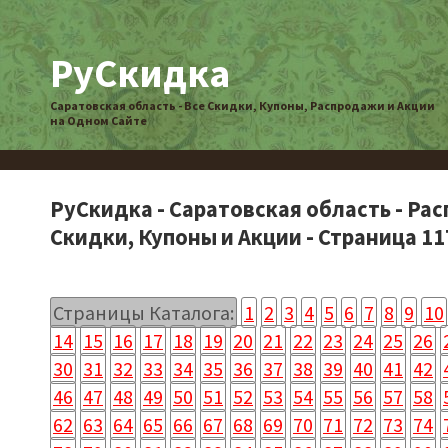
РуСкидка
Саратовская область - Все Скидки, Купоны, Распродажи и Акции
на Одном Сайте
РуСкидка - Саратовская область - Ра
Скидки, Купоны и Акции - Страница 11
Страницы Каталога:
1
2
3
4
5
6
7
8
9
10
14
15
16
17
18
19
20
21
22
23
24
25
26
30
31
32
33
34
35
36
37
38
39
40
41
42
46
47
48
49
50
51
52
53
54
55
56
57
58
62
63
64
65
66
67
68
69
70
71
72
73
74