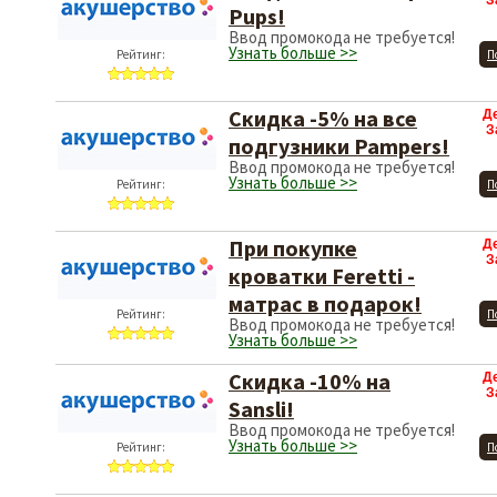
З
Pups!
Ввод промокода не требуется!
Узнать больше >>
Рейтинг:
П
Скидка -5% на все
Д
З
подгузники Pampers!
Ввод промокода не требуется!
Узнать больше >>
Рейтинг:
П
При покупке
Д
З
кроватки Feretti -
матрас в подарок!
Рейтинг:
П
Ввод промокода не требуется!
Узнать больше >>
Скидка -10% на
Д
З
Sansli!
Ввод промокода не требуется!
Узнать больше >>
Рейтинг:
П