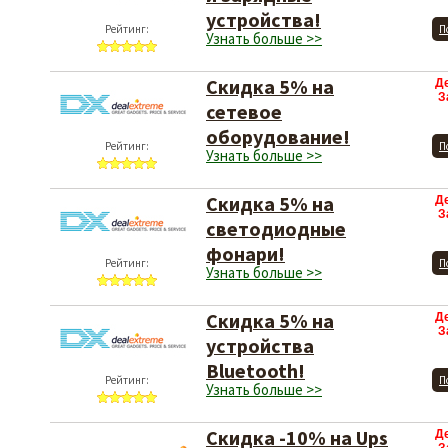
устройства!
Рейтинг:
П
Узнать больше >>
Скидка 5% на
Д
З
сетевое
оборудование!
Рейтинг:
П
Узнать больше >>
Скидка 5% на
Д
З
светодиодные
фонари!
Рейтинг:
П
Узнать больше >>
Скидка 5% на
Д
З
устройства
Bluetooth!
Рейтинг:
П
Узнать больше >>
Скидка -10% на Ups
Д