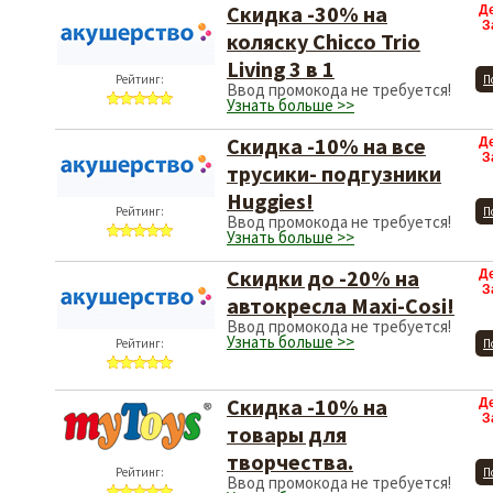
Скидка -30% на
Д
З
коляску Chicco Trio
Living 3 в 1
Рейтинг:
П
Ввод промокода не требуется!
Узнать больше >>
Скидка -10% на все
Д
З
трусики- подгузники
Huggies!
Рейтинг:
П
Ввод промокода не требуется!
Узнать больше >>
Скидки до -20% на
Д
З
автокресла Maxi-Cosi!
Ввод промокода не требуется!
Узнать больше >>
Рейтинг:
П
Скидка -10% на
Д
З
товары для
творчества.
Рейтинг:
П
Ввод промокода не требуется!