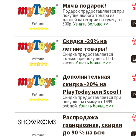
Мяч в подарок!
Д
З
Подарок предоставляется при
покупке любого товара из
данной категории на сумму от
500р.
Узнать больше >>
Рейтинг:
П
Скидка -20% на
Д
З
летние товары!
Скидка предоставляется
только при покупке с 11-15
Рейтинг:
П
часов.
Узнать больше >>
Дополнительная
Д
З
скидка -20% на
PlayToday или Scool !
Рейтинг:
П
Скидка предоставляется при
покупке на сумму от 1499
рублей.
Узнать больше >>
Распродажа
Д
З
грандиозная, скидки
до 90 % на всю
Рейтинг:
П