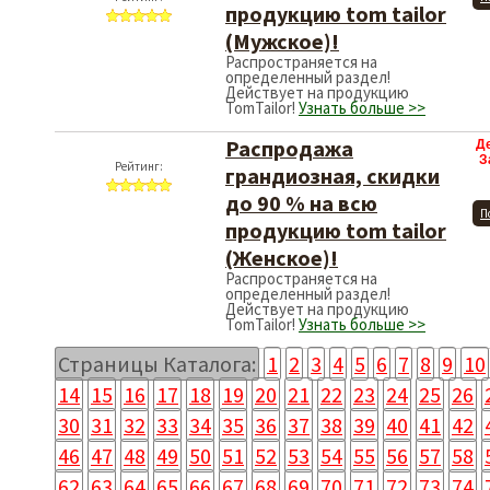
продукцию tom tailor
(Мужское)!
Распространяется на
определенный раздел!
Действует на продукцию
TomTailor!
Узнать больше >>
Распродажа
Д
З
Рейтинг:
грандиозная, скидки
до 90 % на всю
П
продукцию tom tailor
(Женское)!
Распространяется на
определенный раздел!
Действует на продукцию
TomTailor!
Узнать больше >>
Страницы Каталога:
1
2
3
4
5
6
7
8
9
10
14
15
16
17
18
19
20
21
22
23
24
25
26
30
31
32
33
34
35
36
37
38
39
40
41
42
46
47
48
49
50
51
52
53
54
55
56
57
58
62
63
64
65
66
67
68
69
70
71
72
73
74