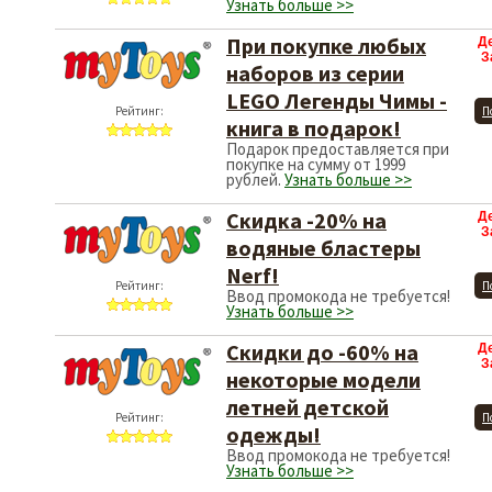
Узнать больше >>
При покупке любых
Д
З
наборов из серии
LEGO Легенды Чимы -
Рейтинг:
П
книга в подарок!
Подарок предоставляется при
покупке на сумму от 1999
рублей.
Узнать больше >>
Скидка -20% на
Д
З
водяные бластеры
Nerf!
Рейтинг:
П
Ввод промокода не требуется!
Узнать больше >>
Скидки до -60% на
Д
З
некоторые модели
летней детской
Рейтинг:
П
одежды!
Ввод промокода не требуется!
Узнать больше >>