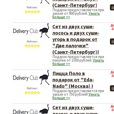
(Санкт-Петербург)
Рейтинг:
П
Подарок предоставляется при
заказе от 900 рублей.
Узнать
больше >>
Сет из двух суши-
Д
З
лосось и двух суши-
угорь в подарок от
Рейтинг:
П
"Две палочки"
(Санкт-Петербург)!
Подарок предоставляется при
покупке от 1500 рублей.
Узнать
больше >>
Пицца Поло в
Д
З
подарок от "Eda-
Nado" (Москва) !
Рейтинг:
П
Подарок предоставляется при
заказе от 750 рублей!
Узнать
больше >>
Сет из двух суши-
Д
З
лосось и двух суши-