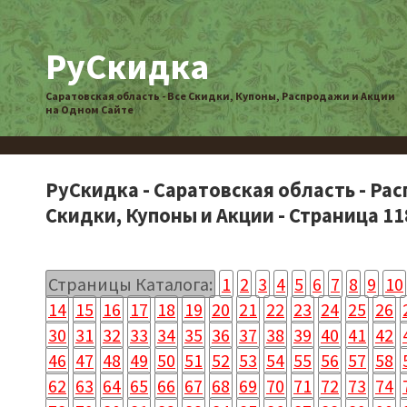
РуСкидка
Саратовская область - Все Скидки, Купоны, Распродажи и Акции
на Одном Сайте
РуСкидка - Саратовская область - Ра
Скидки, Купоны и Акции - Страница 11
Страницы Каталога:
1
2
3
4
5
6
7
8
9
10
14
15
16
17
18
19
20
21
22
23
24
25
26
30
31
32
33
34
35
36
37
38
39
40
41
42
46
47
48
49
50
51
52
53
54
55
56
57
58
62
63
64
65
66
67
68
69
70
71
72
73
74