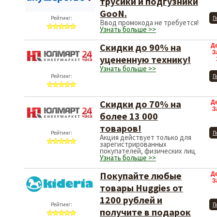
трусики и подгузники
GooN.
Рейтинг:
П
Ввод промокода не требуется!
Узнать больше >>
Скидки до 90% на
Д
З
уцененную технику!
Узнать больше >>
Рейтинг:
П
Скидки до 70% на
Д
З
более 13 000
товаров!
Рейтинг:
П
Акция действует только для
зарегистрированных
покупателей, физических лиц
Узнать больше >>
Покупайте любые
Д
З
товары Huggies от
1200 рублей и
Рейтинг:
П
получите в подарок