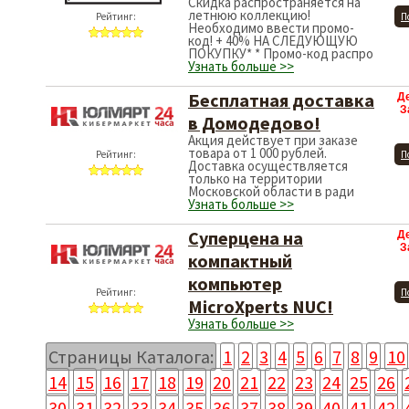
Скидка распространяется на
летнюю коллекцию!
Рейтинг:
П
Необходимо ввести промо-
код! + 40% НА СЛЕДУЮЩУЮ
ПОКУПКУ* * Промо-код распро
Узнать больше >>
Бесплатная доставка
Д
З
в Домодедово!
Акция действует при заказе
товара от 1 000 рублей.
Рейтинг:
П
Доставка осуществляется
только на территории
Московской области в ради
Узнать больше >>
Суперцена на
Д
З
компактный
компьютер
Рейтинг:
П
MicroXperts NUC!
Узнать больше >>
Страницы Каталога:
1
2
3
4
5
6
7
8
9
10
14
15
16
17
18
19
20
21
22
23
24
25
26
30
31
32
33
34
35
36
37
38
39
40
41
42