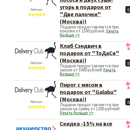
угорь в подарок от
Рейтинг:
П
"Две палочки"
(Москва)!
Подарок предоставляется при
покупке от 1500 рублей.
Узнать
больше >>
Клаб Сэндвич в
Д
З
подарок от "ТоДаСе"
(Москва)!
Рейтинг:
П
Подарок предоставляется при
заказе от 1000 рублей!
Узнать
больше >>
Пирог с мясом в
Д
З
подарок от "Galabu"
(Москва)!
Рейтинг:
П
Подарок предоставляется при
заказе на сумму от 1300 рублей!
Узнать больше >>
Скидка -15% на все
Д
З