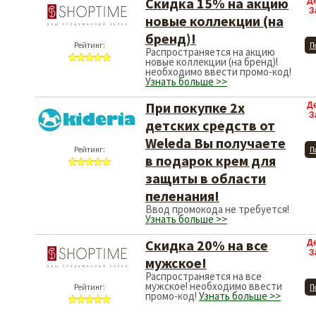
Скидка 15% на акцию
Д
З
новые коллекции (на
бренд)!
Рейтинг:
П
Распространяется на акцию
новые коллекции (на бренд)!
необходимо ввести промо-код!
Узнать больше >>
При покупке 2х
Д
З
детских средств от
Weleda Вы получаете
Рейтинг:
П
в подарок крем для
защиты в области
пеленания!
Ввод промокода не требуется!
Узнать больше >>
Скидка 20% на все
Д
З
мужское!
Распространяется на все
мужское! необходимо ввести
Рейтинг:
П
промо-код!
Узнать больше >>