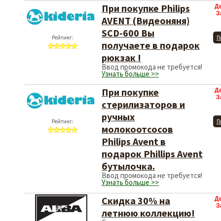
При покупке Philips
Д
З
AVENT (Видеоняня)
SCD-600 Вы
Рейтинг:
П
получаете в подарок
рюкзак !
Ввод промокода не требуется!
Узнать больше >>
При покупке
Д
З
стерилизаторов и
ручных
Рейтинг:
П
молокоотсосов
Philips Avent в
подарок Phillips Avent
бутылочка.
Ввод промокода не требуется!
Узнать больше >>
Скидка 30% на
Д
З
летнюю коллекцию!