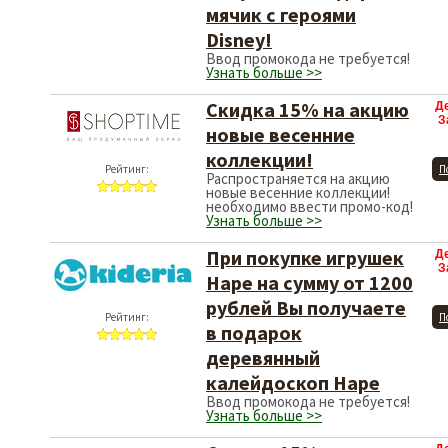
мячик с героями
Disney!
Ввод промокода не требуется!
Узнать больше >>
Скидка 15% на акцию
Д
З
новые весенние
коллекции!
Рейтинг:
П
Распространяется на акцию
новые весенние коллекции!
необходимо ввести промо-код!
Узнать больше >>
При покупке игрушек
Д
З
Hape на сумму от 1200
рублей Вы получаете
Рейтинг:
П
в подарок
деревянный
калейдоскоп Hape
Ввод промокода не требуется!
Узнать больше >>