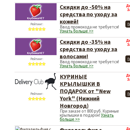
Скидки до -50% на
Д
З
средства по уходу за
кожей!
Рейтинг:
П
Ввод промокода не требуется!
Узнать больше >>
Скидки до -35% на
Д
З
средства по уходу за
волосами!
Рейтинг:
П
Ввод промокода не требуется!
Узнать больше >>
КУРИНЫЕ
Д
З
КРЫЛЫШКИ В
ПОДАРОК от "New
Рейтинг:
П
York" (Нижний
Новгород)
При заказе от 800 руб. Куриные
крылышки в подарок!
Узнать
больше >>
Филадельфия с
Д