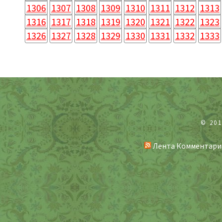
1306
1307
1308
1309
1310
1311
1312
1313
1316
1317
1318
1319
1320
1321
1322
1323
1326
1327
1328
1329
1330
1331
1332
1333
© 20
Лента Комментари