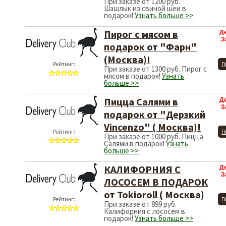
При заказе от 1200 руб.
Шашлык из свиной шеи в
подарок!
Узнать больше >>
Пирог с мясом в
Д
З
подарок от "Фарн"
(Москва)!
Рейтинг:
П
При заказе от 1300 руб. Пирог с
мясом в подарок!
Узнать
больше >>
Пицца Салями в
Д
З
подарок от "Дерзкий
Vincenzo" ( Москва)!
Рейтинг:
П
При заказе от 1000 руб. Пицца
Салями в подарок!
Узнать
больше >>
КАЛИФОРНИЯ С
Д
З
ЛОСОСЕМ В ПОДАРОК
от Tokioroll ( Москва)
Рейтинг:
П
При заказе от 899 руб.
Калифорния с лососем в
подарок!
Узнать больше >>