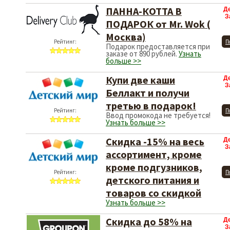
ПАННА-КОТТА В
Д
З
ПОДАРОК от Mr. Wok (
Москва)
Рейтинг:
П
Подарок предоставляется при
заказе от 890 рублей.
Узнать
больше >>
Купи две каши
Д
З
Беллакт и получи
третью в подарок!
Рейтинг:
П
Ввод промокода не требуется!
Узнать больше >>
Скидка -15% на весь
Д
З
ассортимент, кроме
кроме подгузников,
Рейтинг:
П
детского питания и
товаров со скидкой
Узнать больше >>
Скидка до 58% на
Д
З