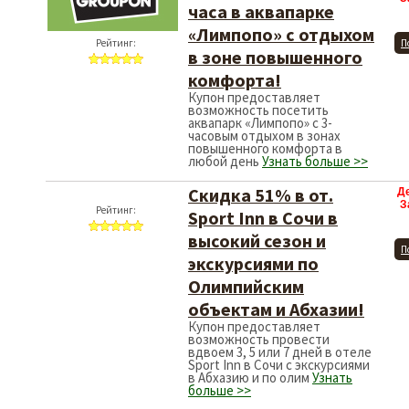
часа в аквапарке
«Лимпопо» с отдыхом
Рейтинг:
П
в зоне повышенного
комфорта!
Купон предоставляет
возможность посетить
аквапарк «Лимпопо» с 3-
часовым отдыхом в зонах
повышенного комфорта в
любой день
Узнать больше >>
Скидка 51% в от.
Д
З
Рейтинг:
Sport Inn в Сочи в
высокий сезон и
П
экскурсиями по
Олимпийским
объектам и Абхазии!
Купон предоставляет
возможность провести
вдвоем 3, 5 или 7 дней в отеле
Sport Inn в Сочи с экскурсиями
в Абхазию и по олим
Узнать
больше >>