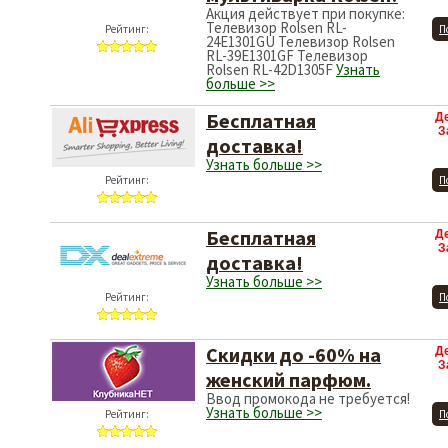
Акция действует при покупке:
Телевизор Rolsen RL-
Рейтинг:
П
24E1301GU Телевизор Rolsen
RL-39E1301GF Телевизор
Rolsen RL-42D1305F
Узнать
больше >>
Бесплатная
Д
З
доставка!
Узнать больше >>
Рейтинг:
П
Бесплатная
Д
З
доставка!
Узнать больше >>
Рейтинг:
П
Скидки до -60% на
Д
З
женский парфюм.
Ввод промокода не требуется!
Узнать больше >>
Рейтинг:
П