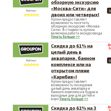
обзорную экскурсию
«Москва-Сити» для
Рейтинг:
П
двоих или четверых!
Купон предоставляет
возможность посетить
обзорную экскурсию «Москва-
Сити». В стоимость купона
включена работа экскурсовода
Узнать больше >>
Скидка до 61% на
Д
З
целый день в
аквапарке, банном
Рейтинг:
П
комплексе или на
открытом пляже
«Карибия»!
Купон предоставляет
возможность посещения
целый день аквапарка и
банного комплекса в будни и
выходные дни для детей и
взро
Узнать больше >>
Скидка до 62% на 3
Д
З