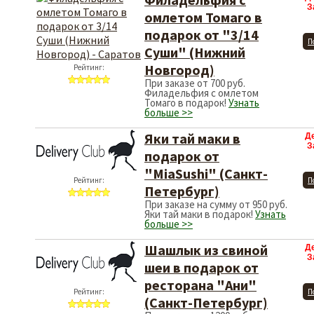
З
омлетом Томаго в
подарок от "3/14
П
Суши" (Нижний
Новгород)
Рейтинг:
При заказе от 700 руб.
Филадельфия с омлетом
Томаго в подарок!
Узнать
больше >>
Яки тай маки в
Д
З
подарок от
"MiaSushi" (Санкт-
Рейтинг:
П
Петербург)
При заказе на сумму от 950 руб.
Яки тай маки в подарок!
Узнать
больше >>
Шашлык из свиной
Д
З
шеи в подарок от
ресторана "Ани"
Рейтинг:
П
(Санкт-Петербург)