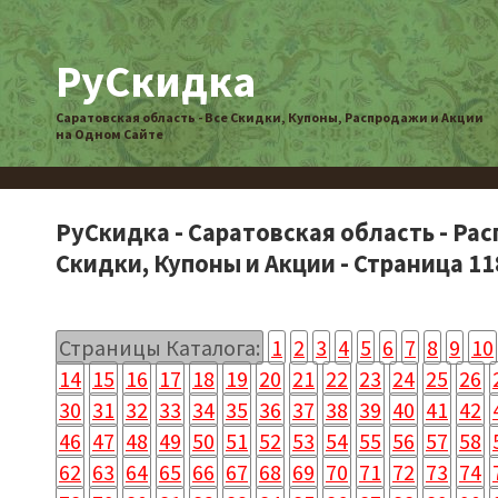
РуСкидка
Саратовская область - Все Скидки, Купоны, Распродажи и Акции
на Одном Сайте
РуСкидка - Саратовская область - Ра
Скидки, Купоны и Акции - Страница 11
Страницы Каталога:
1
2
3
4
5
6
7
8
9
10
14
15
16
17
18
19
20
21
22
23
24
25
26
30
31
32
33
34
35
36
37
38
39
40
41
42
46
47
48
49
50
51
52
53
54
55
56
57
58
62
63
64
65
66
67
68
69
70
71
72
73
74