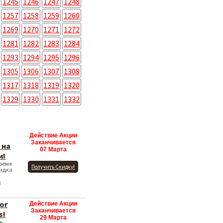
1245
1246
1247
1248
1257
1258
1259
1260
1269
1270
1271
1272
1281
1282
1283
1284
1293
1294
1295
1296
1305
1306
1307
1308
1317
1318
1319
1320
1329
1330
1331
1332
Действие Акции
Заканчивается
 на
07 Марта
и!
Время
Получить Скидку!
кидка
ь
for
Действие Акции
Заканчивается
s!
29 Марта
ь