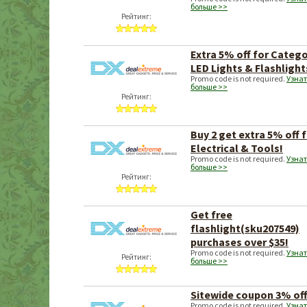
больше >>
Рейтинг:
Extra 5% off for Categ
LED Lights & Flashlight
Promo code is not required.
Узнат
больше >>
Рейтинг:
Buy 2 get extra 5% off 
Electrical & Tools!
Promo code is not required.
Узнат
больше >>
Рейтинг:
Get free
flashlight(sku207549)
purchases over $35!
Promo code is not required.
Узнат
Рейтинг:
больше >>
Sitewide coupon 3% off
Promo code is not required.
Узнат