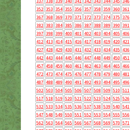
337
338
339
340
341
342
343
344
345
346
352
353
354
355
356
357
358
359
360
361
367
368
369
370
371
372
373
374
375
376
382
383
384
385
386
387
388
389
390
391
397
398
399
400
401
402
403
404
405
406
412
413
414
415
416
417
418
419
420
421
427
428
429
430
431
432
433
434
435
436
442
443
444
445
446
447
448
449
450
451
457
458
459
460
461
462
463
464
465
466
472
473
474
475
476
477
478
479
480
481
487
488
489
490
491
492
493
494
495
496
502
503
504
505
506
507
508
509
510
511
517
518
519
520
521
522
523
524
525
526
532
533
534
535
536
537
538
539
540
541
547
548
549
550
551
552
553
554
555
556
562
563
564
565
566
567
568
569
570
571