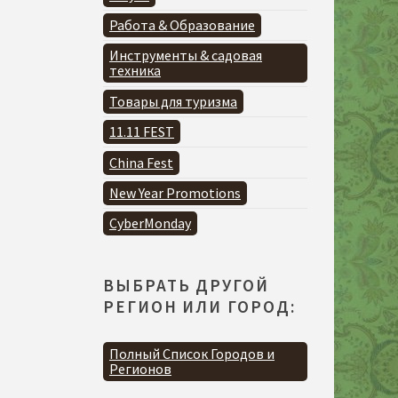
Работа & Образование
Инструменты & садовая
техника
Товары для туризма
11.11 FEST
China Fest
New Year Promotions
CyberMonday
ВЫБРАТЬ ДРУГОЙ
РЕГИОН ИЛИ ГОРОД:
Полный Список Городов и
Регионов