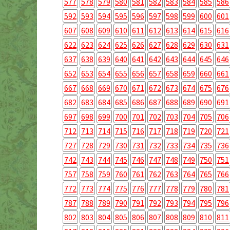
577
578
579
580
581
582
583
584
585
586
592
593
594
595
596
597
598
599
600
601
607
608
609
610
611
612
613
614
615
616
622
623
624
625
626
627
628
629
630
631
637
638
639
640
641
642
643
644
645
646
652
653
654
655
656
657
658
659
660
661
667
668
669
670
671
672
673
674
675
676
682
683
684
685
686
687
688
689
690
691
697
698
699
700
701
702
703
704
705
706
712
713
714
715
716
717
718
719
720
721
727
728
729
730
731
732
733
734
735
736
742
743
744
745
746
747
748
749
750
751
757
758
759
760
761
762
763
764
765
766
772
773
774
775
776
777
778
779
780
781
787
788
789
790
791
792
793
794
795
796
802
803
804
805
806
807
808
809
810
811