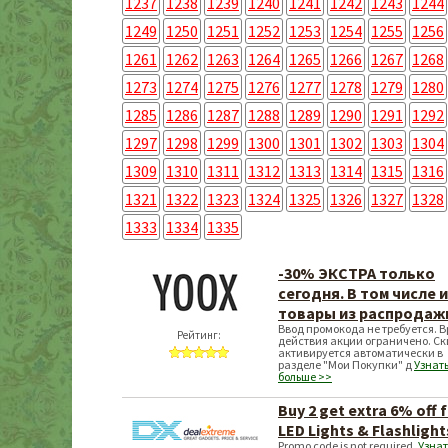
1237
1238
1239
1240
1241
1242
1243
1244
1249
1250
1251
1252
1253
1254
1255
1256
1261
1262
1263
1264
1265
1266
1267
1268
1273
1274
1275
1276
1277
1278
1279
1280
1285
1286
1287
1288
1289
1290
1291
1292
1297
1298
1299
1300
1301
1302
1303
1304
1309
1310
1311
1312
1313
1314
1315
1316
1321
1322
1323
1324
1325
1326
1327
1328
1333
1334
1335
-30% ЭКСТРА только
сегодня. В том числе и
товары из распродаж
Ввод промокода не требуется. 
Рейтинг:
действия акции ограничено. С
активируется автоматически в
разделе "Мои Покупки" д
Узнат
больше >>
Buy 2 get extra 6% off 
LED Lights & Flashlight
Promo code is not required.
Узнат