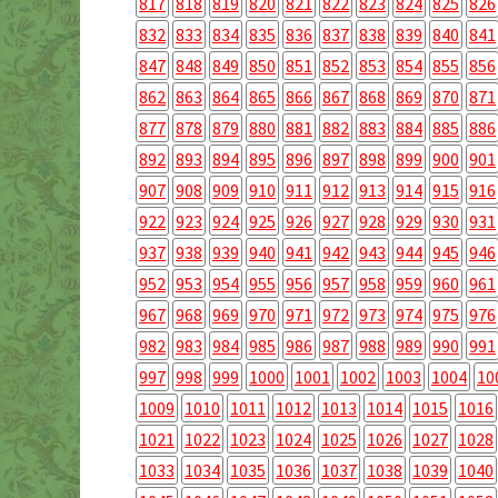
817
818
819
820
821
822
823
824
825
826
832
833
834
835
836
837
838
839
840
841
847
848
849
850
851
852
853
854
855
856
862
863
864
865
866
867
868
869
870
871
877
878
879
880
881
882
883
884
885
886
892
893
894
895
896
897
898
899
900
901
907
908
909
910
911
912
913
914
915
916
922
923
924
925
926
927
928
929
930
931
937
938
939
940
941
942
943
944
945
946
952
953
954
955
956
957
958
959
960
961
967
968
969
970
971
972
973
974
975
976
982
983
984
985
986
987
988
989
990
991
997
998
999
1000
1001
1002
1003
1004
10
1009
1010
1011
1012
1013
1014
1015
1016
1021
1022
1023
1024
1025
1026
1027
1028
1033
1034
1035
1036
1037
1038
1039
1040