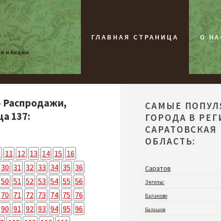
ГЛАВНАЯ СТРАНИЦА
О НА
жи и Акции
- Распродажи,
САМЫЕ ПОПУ
а 137:
ГОРОДА В РЕ
САРАТОВСКАЯ
ОБЛАСТЬ:
0
11
12
13
14
15
16
30
31
32
33
34
35
36
Саратов
50
51
52
53
54
55
56
Энгельс
70
71
72
73
74
75
76
Балаково
90
91
92
93
94
95
96
Балашов