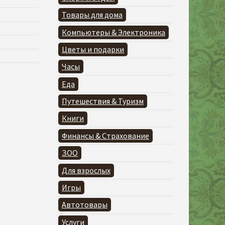
Товары для дома
Компьютеры & Электроника
Цветы и подарки
Часы
Еда
Путешествия & Туризм
Книги
Финансы & Страхование
ЗОО
Для взрослых
Игры
Автотовары
Услуги