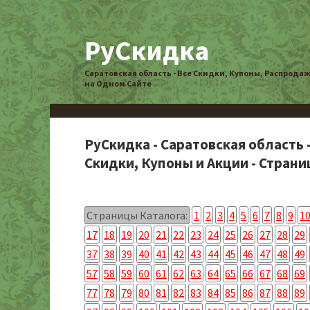
РуСкидка
Саратовская область - Все Скидки, Купоны, Распрода
на Одном Сайте
РуСкидка - Саратовская область 
Скидки, Купоны и Акции - Страниц
Страницы Каталога:
1
2
3
4
5
6
7
8
9
1
17
18
19
20
21
22
23
24
25
26
27
28
29
37
38
39
40
41
42
43
44
45
46
47
48
49
57
58
59
60
61
62
63
64
65
66
67
68
69
77
78
79
80
81
82
83
84
85
86
87
88
89