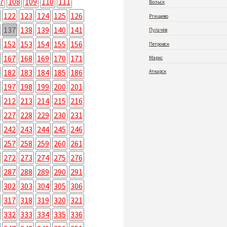
7
108
109
110
111
Вольск
122
123
124
125
126
Ртищево
137
138
139
140
141
Пугачёв
152
153
154
155
156
Петровск
167
168
169
170
171
Маркс
182
183
184
185
186
Аткарск
197
198
199
200
201
212
213
214
215
216
227
228
229
230
231
242
243
244
245
246
257
258
259
260
261
272
273
274
275
276
287
288
289
290
291
302
303
304
305
306
317
318
319
320
321
332
333
334
335
336