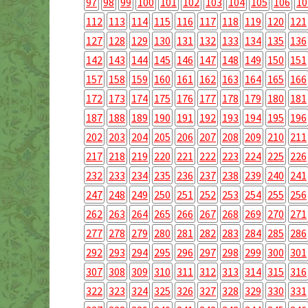
97
98
99
100
101
102
103
104
105
106
10
112
113
114
115
116
117
118
119
120
121
127
128
129
130
131
132
133
134
135
136
142
143
144
145
146
147
148
149
150
151
157
158
159
160
161
162
163
164
165
166
172
173
174
175
176
177
178
179
180
181
187
188
189
190
191
192
193
194
195
196
202
203
204
205
206
207
208
209
210
211
217
218
219
220
221
222
223
224
225
226
232
233
234
235
236
237
238
239
240
241
247
248
249
250
251
252
253
254
255
256
262
263
264
265
266
267
268
269
270
271
277
278
279
280
281
282
283
284
285
286
292
293
294
295
296
297
298
299
300
301
307
308
309
310
311
312
313
314
315
316
322
323
324
325
326
327
328
329
330
331