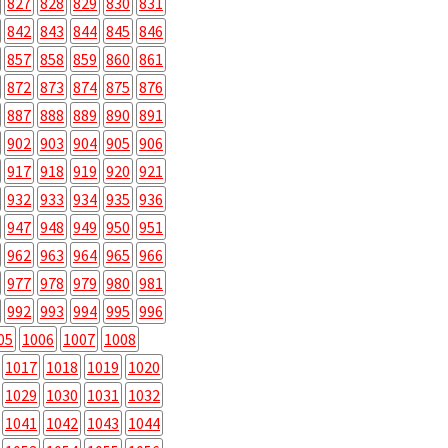
827
828
829
830
831
842
843
844
845
846
857
858
859
860
861
872
873
874
875
876
887
888
889
890
891
902
903
904
905
906
917
918
919
920
921
932
933
934
935
936
947
948
949
950
951
962
963
964
965
966
977
978
979
980
981
992
993
994
995
996
05
1006
1007
1008
1017
1018
1019
1020
1029
1030
1031
1032
1041
1042
1043
1044