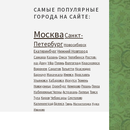
САМЫЕ ПОПУЛЯРНЫЕ
ГОРОДА НА САЙТЕ:
Москва
Санкт-
Петербург
Новосибирск
Екатеринбург
Нижний Новгород
Самара
Казань
Омск
Челябинск
Ростов-
на-Дону
Уфа
Пермь
Волгоград
Красноярск
Воронеж
Саратов
Тольятти
Краснодар
Барнаул
Махачкала
Ижевск
Ярославль
Ульяновск
Хабаровск
Иркутск
Тюмень
Новокузнецк
Оренбург
Кемерово
Рязань
Пенза
Набережные Челны
Астрахань
Липецк
Томск
Тула
Киров
Чебоксары
Сертолово
Калининград
Брянск
Тверь
Магнитогорск
Курск
Иваново