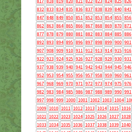
817
818
819
820
821
822
823
824
825
826
832
833
834
835
836
837
838
839
840
841
847
848
849
850
851
852
853
854
855
856
862
863
864
865
866
867
868
869
870
871
877
878
879
880
881
882
883
884
885
886
892
893
894
895
896
897
898
899
900
901
907
908
909
910
911
912
913
914
915
916
922
923
924
925
926
927
928
929
930
931
937
938
939
940
941
942
943
944
945
946
952
953
954
955
956
957
958
959
960
961
967
968
969
970
971
972
973
974
975
976
982
983
984
985
986
987
988
989
990
991
997
998
999
1000
1001
1002
1003
1004
10
1009
1010
1011
1012
1013
1014
1015
1016
1021
1022
1023
1024
1025
1026
1027
1028
1033
1034
1035
1036
1037
1038
1039
1040