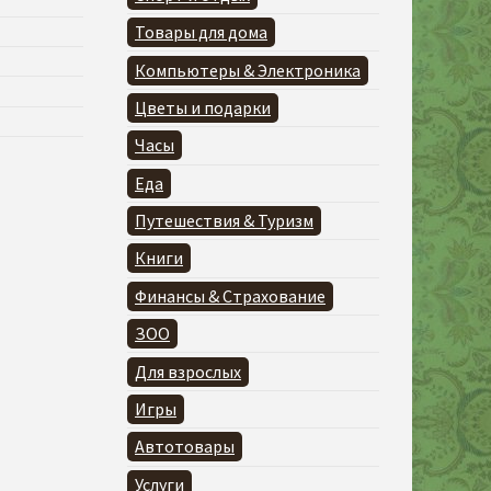
Товары для дома
Компьютеры & Электроника
Цветы и подарки
Часы
Еда
Путешествия & Туризм
Книги
Финансы & Страхование
ЗОО
Для взрослых
Игры
Автотовары
Услуги