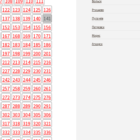
7
108
109
110
111
Вольск
122
123
124
125
126
Ртищево
137
138
139
140
141
Пугачёв
152
153
154
155
156
Петровск
167
168
169
170
171
Маркс
182
183
184
185
186
Аткарск
197
198
199
200
201
212
213
214
215
216
227
228
229
230
231
242
243
244
245
246
257
258
259
260
261
272
273
274
275
276
287
288
289
290
291
302
303
304
305
306
317
318
319
320
321
332
333
334
335
336