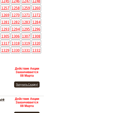
1245
1246
1247
1248
1257
1258
1259
1260
1269
1270
1271
1272
1281
1282
1283
1284
1293
1294
1295
1296
1305
1306
1307
1308
1317
1318
1319
1320
1329
1330
1331
1332
Действие Акции
Заканчивается
08 Марта
Получить Скидку!
вые
Действие Акции
Заканчивается
08 Марта