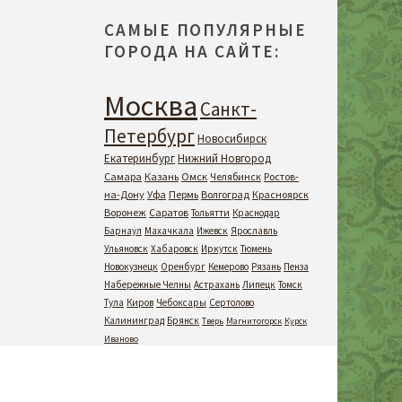
САМЫЕ ПОПУЛЯРНЫЕ
ГОРОДА НА САЙТЕ:
Москва
Санкт-
Петербург
Новосибирск
Екатеринбург
Нижний Новгород
Самара
Казань
Омск
Челябинск
Ростов-
на-Дону
Уфа
Пермь
Волгоград
Красноярск
Воронеж
Саратов
Тольятти
Краснодар
Барнаул
Махачкала
Ижевск
Ярославль
Ульяновск
Хабаровск
Иркутск
Тюмень
Новокузнецк
Оренбург
Кемерово
Рязань
Пенза
Набережные Челны
Астрахань
Липецк
Томск
Тула
Киров
Чебоксары
Сертолово
Калининград
Брянск
Тверь
Магнитогорск
Курск
Иваново