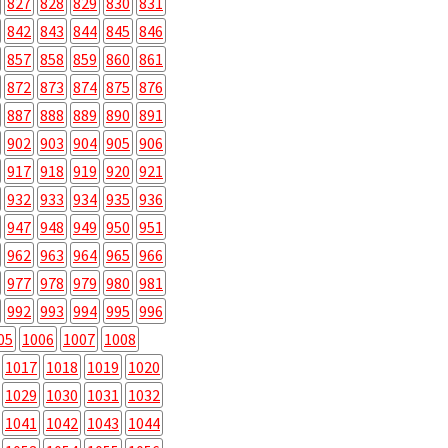
827
828
829
830
831
842
843
844
845
846
857
858
859
860
861
872
873
874
875
876
887
888
889
890
891
902
903
904
905
906
917
918
919
920
921
932
933
934
935
936
947
948
949
950
951
962
963
964
965
966
977
978
979
980
981
992
993
994
995
996
05
1006
1007
1008
1017
1018
1019
1020
1029
1030
1031
1032
1041
1042
1043
1044