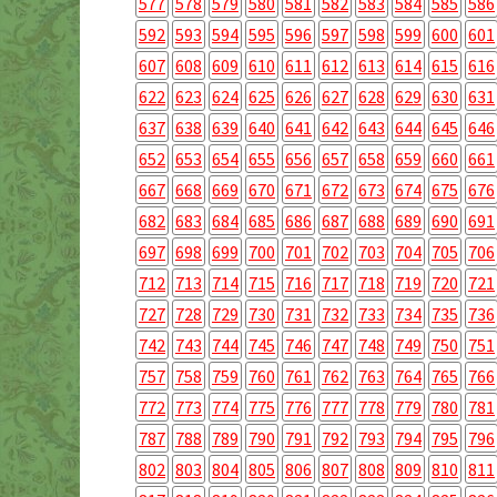
577
578
579
580
581
582
583
584
585
586
592
593
594
595
596
597
598
599
600
601
607
608
609
610
611
612
613
614
615
616
622
623
624
625
626
627
628
629
630
631
637
638
639
640
641
642
643
644
645
646
652
653
654
655
656
657
658
659
660
661
667
668
669
670
671
672
673
674
675
676
682
683
684
685
686
687
688
689
690
691
697
698
699
700
701
702
703
704
705
706
712
713
714
715
716
717
718
719
720
721
727
728
729
730
731
732
733
734
735
736
742
743
744
745
746
747
748
749
750
751
757
758
759
760
761
762
763
764
765
766
772
773
774
775
776
777
778
779
780
781
787
788
789
790
791
792
793
794
795
796
802
803
804
805
806
807
808
809
810
811