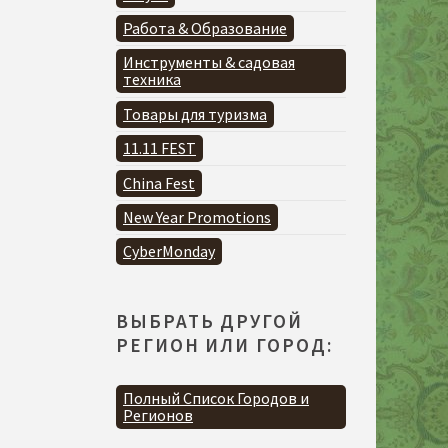
Работа & Образование
Инструменты & садовая
техника
Товары для туризма
11.11 FEST
China Fest
New Year Promotions
CyberMonday
ВЫБРАТЬ ДРУГОЙ
РЕГИОН ИЛИ ГОРОД:
Полный Список Городов и
Регионов