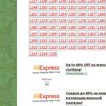
1237
1238
1239
1240
1241
1242
1243
1244
1249
1250
1251
1252
1253
1254
1255
1256
1261
1262
1263
1264
1265
1266
1267
1268
1273
1274
1275
1276
1277
1278
1279
1280
1285
1286
1287
1288
1289
1290
1291
1292
1297
1298
1299
1300
1301
1302
1303
1304
1309
1310
1311
1312
1313
1314
1315
1316
1321
1322
1323
1324
1325
1326
1327
1328
1333
1334
1335
Up to 60% OFF on mens
clothing!
Узнать больше >>
Рейтинг:
Скидки до 60% на но
коллекции женской
одежды!