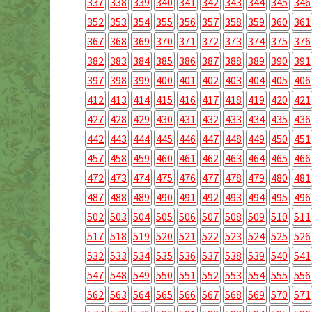
337
338
339
340
341
342
343
344
345
346
352
353
354
355
356
357
358
359
360
361
367
368
369
370
371
372
373
374
375
376
382
383
384
385
386
387
388
389
390
391
397
398
399
400
401
402
403
404
405
406
412
413
414
415
416
417
418
419
420
421
427
428
429
430
431
432
433
434
435
436
442
443
444
445
446
447
448
449
450
451
457
458
459
460
461
462
463
464
465
466
472
473
474
475
476
477
478
479
480
481
487
488
489
490
491
492
493
494
495
496
502
503
504
505
506
507
508
509
510
511
517
518
519
520
521
522
523
524
525
526
532
533
534
535
536
537
538
539
540
541
547
548
549
550
551
552
553
554
555
556
562
563
564
565
566
567
568
569
570
571