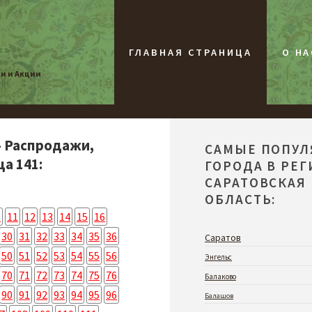
ГЛАВНАЯ СТРАНИЦА
О НА
жи и Акции
- Распродажи,
САМЫЕ ПОПУ
а 141:
ГОРОДА В РЕ
САРАТОВСКАЯ
ОБЛАСТЬ:
0
11
12
13
14
15
16
30
31
32
33
34
35
36
Саратов
50
51
52
53
54
55
56
Энгельс
70
71
72
73
74
75
76
Балаково
90
91
92
93
94
95
96
Балашов