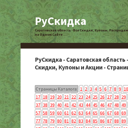
РуСкидка
Саратовская область - Все Скидки, Купоны, Распрода
на Одном Сайте
РуСкидка - Саратовская область 
Скидки, Купоны и Акции - Страниц
Страницы Каталога:
1
2
3
4
5
6
7
8
9
1
17
18
19
20
21
22
23
24
25
26
27
28
29
37
38
39
40
41
42
43
44
45
46
47
48
49
57
58
59
60
61
62
63
64
65
66
67
68
69
77
78
79
80
81
82
83
84
85
86
87
88
89