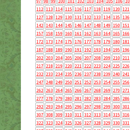
97
98
99
100
101
102
103
104
105
106
10
112
113
114
115
116
117
118
119
120
121
127
128
129
130
131
132
133
134
135
136
142
143
144
145
146
147
148
149
150
151
157
158
159
160
161
162
163
164
165
166
172
173
174
175
176
177
178
179
180
181
187
188
189
190
191
192
193
194
195
196
202
203
204
205
206
207
208
209
210
211
217
218
219
220
221
222
223
224
225
226
232
233
234
235
236
237
238
239
240
241
247
248
249
250
251
252
253
254
255
256
262
263
264
265
266
267
268
269
270
271
277
278
279
280
281
282
283
284
285
286
292
293
294
295
296
297
298
299
300
301
307
308
309
310
311
312
313
314
315
316
322
323
324
325
326
327
328
329
330
331