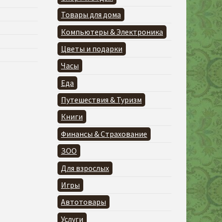
Товары для дома
Компьютеры & Электроника
Цветы и подарки
Часы
Еда
Путешествия & Туризм
Книги
Финансы & Страхование
ЗОО
Для взрослых
Игры
Автотовары
Услуги