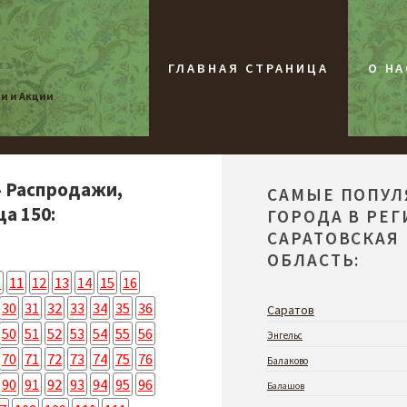
ГЛАВНАЯ СТРАНИЦА
О НА
жи и Акции
- Распродажи,
САМЫЕ ПОПУ
а 150:
ГОРОДА В РЕ
САРАТОВСКАЯ
ОБЛАСТЬ:
0
11
12
13
14
15
16
30
31
32
33
34
35
36
Саратов
50
51
52
53
54
55
56
Энгельс
70
71
72
73
74
75
76
Балаково
90
91
92
93
94
95
96
Балашов