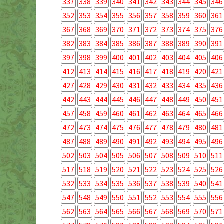
337
338
339
340
341
342
343
344
345
346
352
353
354
355
356
357
358
359
360
361
367
368
369
370
371
372
373
374
375
376
382
383
384
385
386
387
388
389
390
391
397
398
399
400
401
402
403
404
405
406
412
413
414
415
416
417
418
419
420
421
427
428
429
430
431
432
433
434
435
436
442
443
444
445
446
447
448
449
450
451
457
458
459
460
461
462
463
464
465
466
472
473
474
475
476
477
478
479
480
481
487
488
489
490
491
492
493
494
495
496
502
503
504
505
506
507
508
509
510
511
517
518
519
520
521
522
523
524
525
526
532
533
534
535
536
537
538
539
540
541
547
548
549
550
551
552
553
554
555
556
562
563
564
565
566
567
568
569
570
571