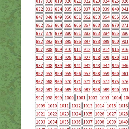
817
818
819
820
821
822
823
824
825
826
832
833
834
835
836
837
838
839
840
841
847
848
849
850
851
852
853
854
855
856
862
863
864
865
866
867
868
869
870
871
877
878
879
880
881
882
883
884
885
886
892
893
894
895
896
897
898
899
900
901
907
908
909
910
911
912
913
914
915
916
922
923
924
925
926
927
928
929
930
931
937
938
939
940
941
942
943
944
945
946
952
953
954
955
956
957
958
959
960
961
967
968
969
970
971
972
973
974
975
976
982
983
984
985
986
987
988
989
990
991
997
998
999
1000
1001
1002
1003
1004
10
1009
1010
1011
1012
1013
1014
1015
1016
1021
1022
1023
1024
1025
1026
1027
1028
1033
1034
1035
1036
1037
1038
1039
1040