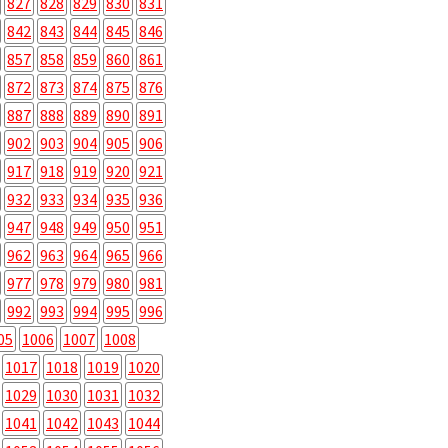
827
828
829
830
831
842
843
844
845
846
857
858
859
860
861
872
873
874
875
876
887
888
889
890
891
902
903
904
905
906
917
918
919
920
921
932
933
934
935
936
947
948
949
950
951
962
963
964
965
966
977
978
979
980
981
992
993
994
995
996
05
1006
1007
1008
1017
1018
1019
1020
1029
1030
1031
1032
1041
1042
1043
1044