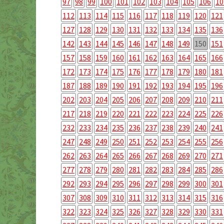
97
98
99
100
101
102
103
104
105
106
10
112
113
114
115
116
117
118
119
120
121
127
128
129
130
131
132
133
134
135
136
142
143
144
145
146
147
148
149
150
151
157
158
159
160
161
162
163
164
165
166
172
173
174
175
176
177
178
179
180
181
187
188
189
190
191
192
193
194
195
196
202
203
204
205
206
207
208
209
210
211
217
218
219
220
221
222
223
224
225
226
232
233
234
235
236
237
238
239
240
241
247
248
249
250
251
252
253
254
255
256
262
263
264
265
266
267
268
269
270
271
277
278
279
280
281
282
283
284
285
286
292
293
294
295
296
297
298
299
300
301
307
308
309
310
311
312
313
314
315
316
322
323
324
325
326
327
328
329
330
331