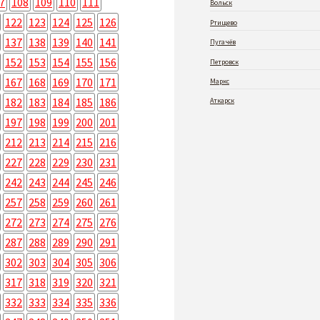
7
108
109
110
111
Вольск
122
123
124
125
126
Ртищево
137
138
139
140
141
Пугачёв
152
153
154
155
156
Петровск
167
168
169
170
171
Маркс
182
183
184
185
186
Аткарск
197
198
199
200
201
212
213
214
215
216
227
228
229
230
231
242
243
244
245
246
257
258
259
260
261
272
273
274
275
276
287
288
289
290
291
302
303
304
305
306
317
318
319
320
321
332
333
334
335
336