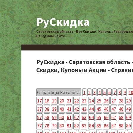
РуСкидка
Саратовская область - Все Скидки, Купоны, Распрода
на Одном Сайте
РуСкидка - Саратовская область 
Скидки, Купоны и Акции - Страниц
Страницы Каталога:
1
2
3
4
5
6
7
8
9
1
17
18
19
20
21
22
23
24
25
26
27
28
29
37
38
39
40
41
42
43
44
45
46
47
48
49
57
58
59
60
61
62
63
64
65
66
67
68
69
77
78
79
80
81
82
83
84
85
86
87
88
89