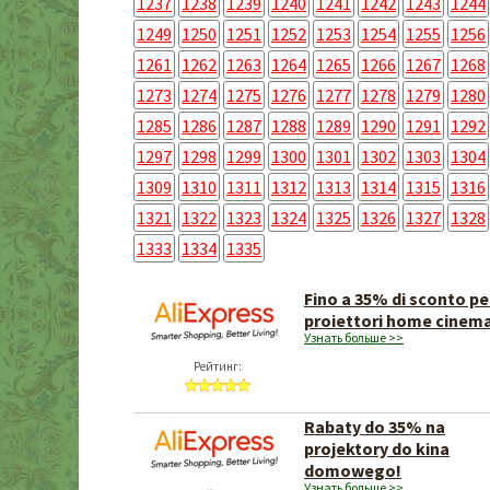
1237
1238
1239
1240
1241
1242
1243
1244
1249
1250
1251
1252
1253
1254
1255
1256
1261
1262
1263
1264
1265
1266
1267
1268
1273
1274
1275
1276
1277
1278
1279
1280
1285
1286
1287
1288
1289
1290
1291
1292
1297
1298
1299
1300
1301
1302
1303
1304
1309
1310
1311
1312
1313
1314
1315
1316
1321
1322
1323
1324
1325
1326
1327
1328
1333
1334
1335
Fino a 35% di sconto pe
proiettori home cinem
Узнать больше >>
Рейтинг:
Rabaty do 35% na
projektory do kina
domowego!
Узнать больше >>