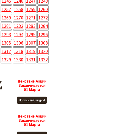
1245
1246
1247
1248
1257
1258
1259
1260
1269
1270
1271
1272
1281
1282
1283
1284
1293
1294
1295
1296
1305
1306
1307
1308
1317
1318
1319
1320
1329
1330
1331
1332
r
Действие Акции
Заканчивается
a!
01 Марта
Получить Скидку!
Действие Акции
Заканчивается
01 Марта