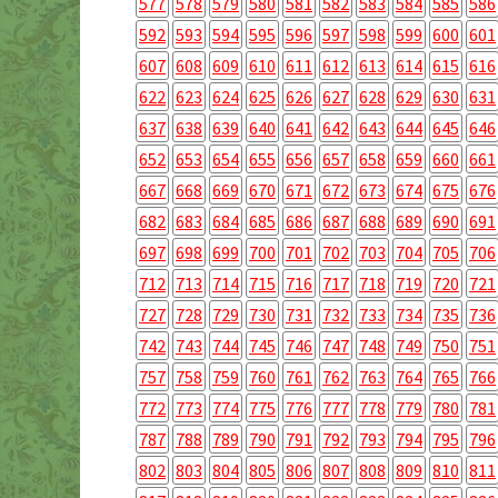
577
578
579
580
581
582
583
584
585
586
592
593
594
595
596
597
598
599
600
601
607
608
609
610
611
612
613
614
615
616
622
623
624
625
626
627
628
629
630
631
637
638
639
640
641
642
643
644
645
646
652
653
654
655
656
657
658
659
660
661
667
668
669
670
671
672
673
674
675
676
682
683
684
685
686
687
688
689
690
691
697
698
699
700
701
702
703
704
705
706
712
713
714
715
716
717
718
719
720
721
727
728
729
730
731
732
733
734
735
736
742
743
744
745
746
747
748
749
750
751
757
758
759
760
761
762
763
764
765
766
772
773
774
775
776
777
778
779
780
781
787
788
789
790
791
792
793
794
795
796
802
803
804
805
806
807
808
809
810
811