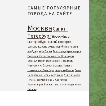
САМЫЕ ПОПУЛЯРНЫЕ
ГОРОДА НА САЙТЕ:
Москва
Санкт-
Петербург
Новосибирск
Екатеринбург
Нижний Новгород
Самара
Казань
Омск
Челябинск
Ростов-
на-Дону
Уфа
Пермь
Волгоград
Красноярск
Воронеж
Саратов
Тольятти
Краснодар
Барнаул
Махачкала
Ижевск
Ярославль
Ульяновск
Хабаровск
Иркутск
Тюмень
Новокузнецк
Оренбург
Кемерово
Рязань
Пенза
Набережные Челны
Астрахань
Липецк
Томск
Тула
Киров
Чебоксары
Сертолово
Калининград
Брянск
Тверь
Магнитогорск
Курск
Иваново