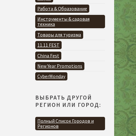
Работа & Образование
Инструменты & садовая
техника
Товары для туризма
11.11 FEST
China Fest
New Year Promotions
CyberMonday
ВЫБРАТЬ ДРУГОЙ
РЕГИОН ИЛИ ГОРОД:
Полный Список Городов и
Регионов