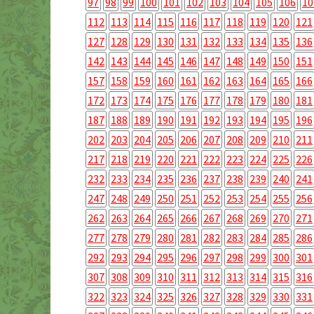
97
98
99
100
101
102
103
104
105
106
10
112
113
114
115
116
117
118
119
120
121
127
128
129
130
131
132
133
134
135
136
142
143
144
145
146
147
148
149
150
151
157
158
159
160
161
162
163
164
165
166
172
173
174
175
176
177
178
179
180
181
187
188
189
190
191
192
193
194
195
196
202
203
204
205
206
207
208
209
210
211
217
218
219
220
221
222
223
224
225
226
232
233
234
235
236
237
238
239
240
241
247
248
249
250
251
252
253
254
255
256
262
263
264
265
266
267
268
269
270
271
277
278
279
280
281
282
283
284
285
286
292
293
294
295
296
297
298
299
300
301
307
308
309
310
311
312
313
314
315
316
322
323
324
325
326
327
328
329
330
331