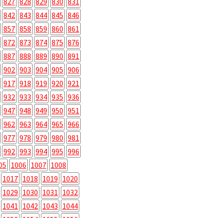
827
828
829
830
831
842
843
844
845
846
857
858
859
860
861
872
873
874
875
876
887
888
889
890
891
902
903
904
905
906
917
918
919
920
921
932
933
934
935
936
947
948
949
950
951
962
963
964
965
966
977
978
979
980
981
992
993
994
995
996
05
1006
1007
1008
1017
1018
1019
1020
1029
1030
1031
1032
1041
1042
1043
1044