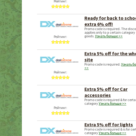
Рейтинг:
Ready for back to scho
extra 6% off!
Promo code is required. The disc
applies only to a certain category 
goods.
Узнать больше >>
Рейтинг:
Extra 5% off for the wh
site
Promo code is required.
Узнать б
>>
Рейтинг:
Extra 5% off for Car
accessories
Promo code is required & for certa
category
Узнать больше >>
Рейтинг:
Extra 5% off for lights
Promo code is required & is for cer
category
Узнать больше >>