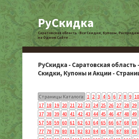
РуСкидка
Саратовская область - Все Скидки, Купоны, Распрода
на Одном Сайте
РуСкидка - Саратовская область 
Скидки, Купоны и Акции - Страниц
Страницы Каталога:
1
2
3
4
5
6
7
8
9
1
17
18
19
20
21
22
23
24
25
26
27
28
29
37
38
39
40
41
42
43
44
45
46
47
48
49
57
58
59
60
61
62
63
64
65
66
67
68
69
77
78
79
80
81
82
83
84
85
86
87
88
89