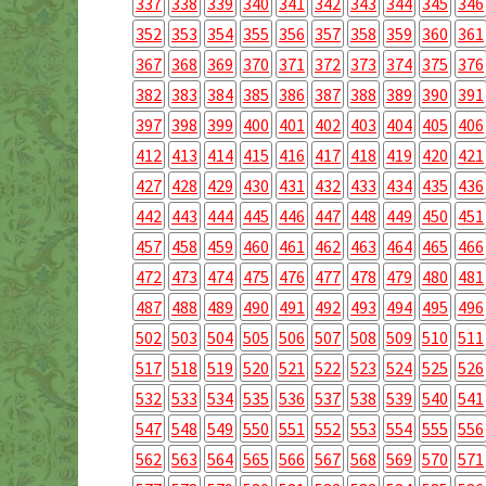
337
338
339
340
341
342
343
344
345
346
352
353
354
355
356
357
358
359
360
361
367
368
369
370
371
372
373
374
375
376
382
383
384
385
386
387
388
389
390
391
397
398
399
400
401
402
403
404
405
406
412
413
414
415
416
417
418
419
420
421
427
428
429
430
431
432
433
434
435
436
442
443
444
445
446
447
448
449
450
451
457
458
459
460
461
462
463
464
465
466
472
473
474
475
476
477
478
479
480
481
487
488
489
490
491
492
493
494
495
496
502
503
504
505
506
507
508
509
510
511
517
518
519
520
521
522
523
524
525
526
532
533
534
535
536
537
538
539
540
541
547
548
549
550
551
552
553
554
555
556
562
563
564
565
566
567
568
569
570
571