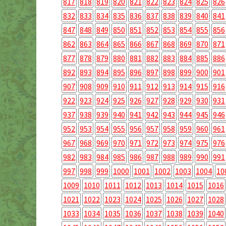
817
818
819
820
821
822
823
824
825
826
832
833
834
835
836
837
838
839
840
841
847
848
849
850
851
852
853
854
855
856
862
863
864
865
866
867
868
869
870
871
877
878
879
880
881
882
883
884
885
886
892
893
894
895
896
897
898
899
900
901
907
908
909
910
911
912
913
914
915
916
922
923
924
925
926
927
928
929
930
931
937
938
939
940
941
942
943
944
945
946
952
953
954
955
956
957
958
959
960
961
967
968
969
970
971
972
973
974
975
976
982
983
984
985
986
987
988
989
990
991
997
998
999
1000
1001
1002
1003
1004
10
1009
1010
1011
1012
1013
1014
1015
1016
1021
1022
1023
1024
1025
1026
1027
1028
1033
1034
1035
1036
1037
1038
1039
1040