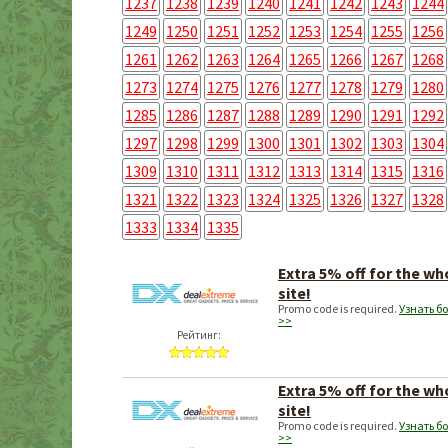
1237
1238
1239
1240
1241
1242
1243
1244
1249
1250
1251
1252
1253
1254
1255
1256
1261
1262
1263
1264
1265
1266
1267
1268
1273
1274
1275
1276
1277
1278
1279
1280
1285
1286
1287
1288
1289
1290
1291
1292
1297
1298
1299
1300
1301
1302
1303
1304
1309
1310
1311
1312
1313
1314
1315
1316
1321
1322
1323
1324
1325
1326
1327
1328
1333
1334
1335
Extra 5% off for the wh
site!
Promo code is required.
Узнать б
>>
Рейтинг:
Extra 5% off for the wh
site!
Promo code is required.
Узнать б
>>