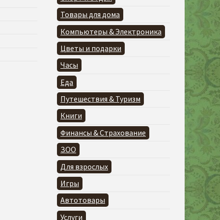
Товары для дома
Компьютеры & Электроника
Цветы и подарки
Часы
Еда
Путешествия & Туризм
Книги
Финансы & Страхование
ЗОО
Для взрослых
Игры
Автотовары
Услуги