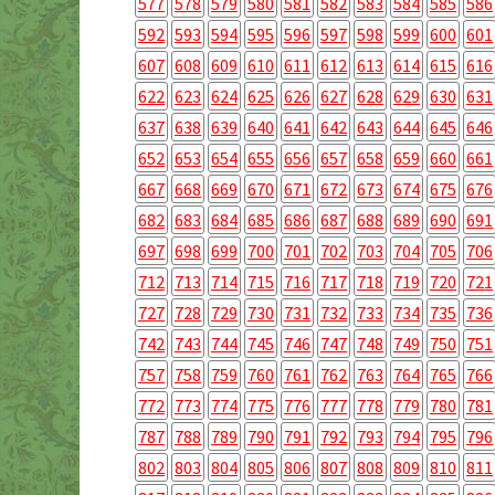
577
578
579
580
581
582
583
584
585
586
592
593
594
595
596
597
598
599
600
601
607
608
609
610
611
612
613
614
615
616
622
623
624
625
626
627
628
629
630
631
637
638
639
640
641
642
643
644
645
646
652
653
654
655
656
657
658
659
660
661
667
668
669
670
671
672
673
674
675
676
682
683
684
685
686
687
688
689
690
691
697
698
699
700
701
702
703
704
705
706
712
713
714
715
716
717
718
719
720
721
727
728
729
730
731
732
733
734
735
736
742
743
744
745
746
747
748
749
750
751
757
758
759
760
761
762
763
764
765
766
772
773
774
775
776
777
778
779
780
781
787
788
789
790
791
792
793
794
795
796
802
803
804
805
806
807
808
809
810
811