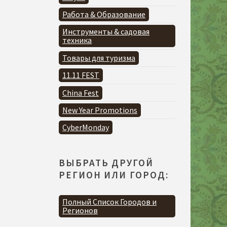
Работа & Образование
Инструменты & садовая
техника
Товары для туризма
11.11 FEST
China Fest
New Year Promotions
CyberMonday
ВЫБРАТЬ ДРУГОЙ
РЕГИОН ИЛИ ГОРОД:
Полный Список Городов и
Регионов