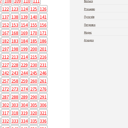
7
108
109
110
111
Вольск
122
123
124
125
126
Ртищево
137
138
139
140
141
Пугачёв
152
153
154
155
156
Петровск
167
168
169
170
171
Маркс
182
183
184
185
186
Аткарск
197
198
199
200
201
212
213
214
215
216
227
228
229
230
231
242
243
244
245
246
257
258
259
260
261
272
273
274
275
276
287
288
289
290
291
302
303
304
305
306
317
318
319
320
321
332
333
334
335
336