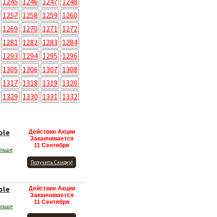
1245
1246
1247
1248
1257
1258
1259
1260
1269
1270
1271
1272
1281
1282
1283
1284
1293
1294
1295
1296
1305
1306
1307
1308
1317
1318
1319
1320
1329
1330
1331
1332
ole
Действие Акции
Заканчивается
11 Сентября
ольше
Получить Скидку!
ole
Действие Акции
Заканчивается
11 Сентября
ольше