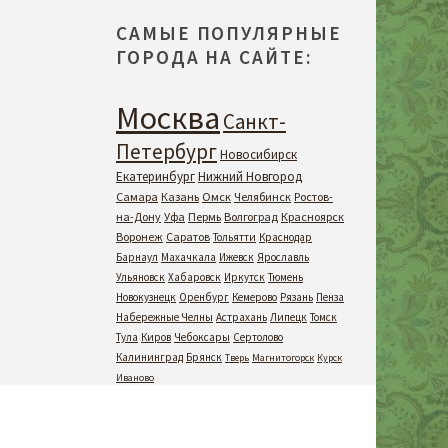
САМЫЕ ПОПУЛЯРНЫЕ
ГОРОДА НА САЙТЕ:
Москва
Санкт-
Петербург
Новосибирск
Екатеринбург
Нижний Новгород
Самара
Казань
Омск
Челябинск
Ростов-
на-Дону
Уфа
Пермь
Волгоград
Красноярск
Воронеж
Саратов
Тольятти
Краснодар
Барнаул
Махачкала
Ижевск
Ярославль
Ульяновск
Хабаровск
Иркутск
Тюмень
Новокузнецк
Оренбург
Кемерово
Рязань
Пенза
Набережные Челны
Астрахань
Липецк
Томск
Тула
Киров
Чебоксары
Сертолово
Калининград
Брянск
Тверь
Магнитогорск
Курск
Иваново