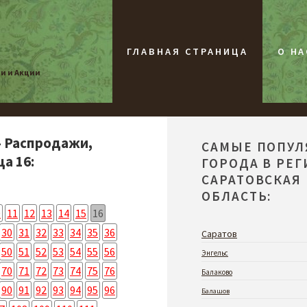
ГЛАВНАЯ СТРАНИЦА
О НА
жи и Акции
- Распродажи,
САМЫЕ ПОПУ
а 16:
ГОРОДА В РЕ
САРАТОВСКАЯ
ОБЛАСТЬ:
0
11
12
13
14
15
16
30
31
32
33
34
35
36
Саратов
50
51
52
53
54
55
56
Энгельс
70
71
72
73
74
75
76
Балаково
90
91
92
93
94
95
96
Балашов