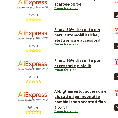
Fino a 70% di sconto per
Д
З
scarpe&borse!
Узнать больше >>
Рейтинг:
П
Fino a 50% di sconto per
Д
З
parti automobilistiche,
elettronica e accessori!
Узнать больше >>
Рейтинг:
П
Fino a 90% di sconto per
Д
З
accessori e gioielli!
Узнать больше >>
Рейтинг:
П
Abbigliamento, accessori e
Д
З
giocattoli per neonati e
bambini sono scontati fino
a 65%!
Рейтинг:
П
Узнать больше >>