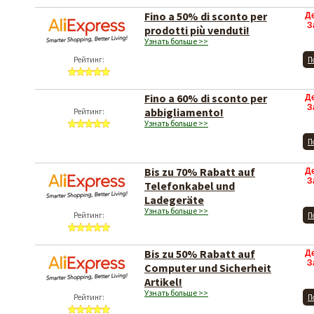
Fino a 50% di sconto per
Д
З
prodotti più venduti!
Узнать больше >>
Рейтинг:
П
Fino a 60% di sconto per
Д
З
abbigliamento!
Рейтинг:
Узнать больше >>
П
Bis zu 70% Rabatt auf
Д
З
Telefonkabel und
Ladegeräte
Узнать больше >>
Рейтинг:
П
Bis zu 50% Rabatt auf
Д
З
Computer und Sicherheit
Artikel!
Узнать больше >>
Рейтинг:
П