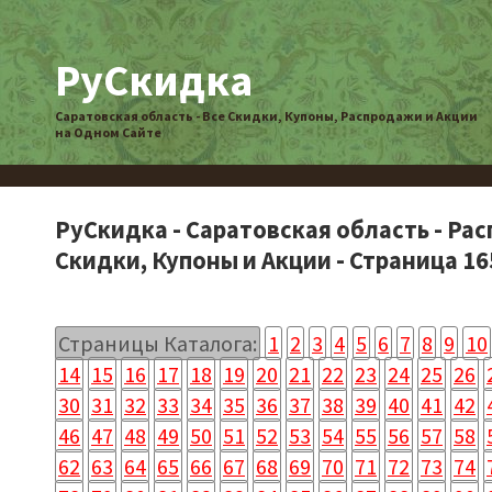
РуСкидка
Саратовская область - Все Скидки, Купоны, Распродажи и Акции
на Одном Сайте
РуСкидка - Саратовская область - Ра
Скидки, Купоны и Акции - Страница 16
Страницы Каталога:
1
2
3
4
5
6
7
8
9
10
14
15
16
17
18
19
20
21
22
23
24
25
26
30
31
32
33
34
35
36
37
38
39
40
41
42
46
47
48
49
50
51
52
53
54
55
56
57
58
62
63
64
65
66
67
68
69
70
71
72
73
74