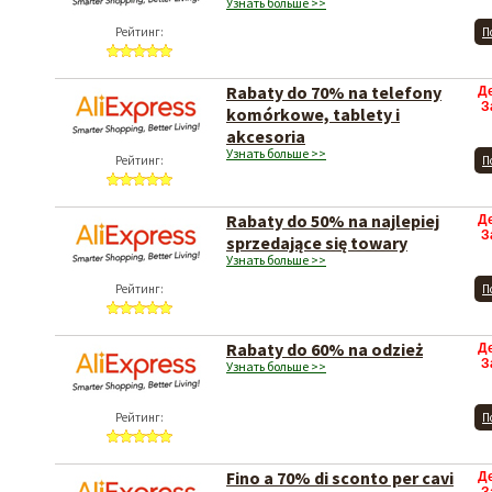
Узнать больше >>
Рейтинг:
П
Rabaty do 70% na telefony
Д
З
komórkowe, tablety i
akcesoria
Узнать больше >>
Рейтинг:
П
Rabaty do 50% na najlepiej
Д
З
sprzedające się towary
Узнать больше >>
Рейтинг:
П
Rabaty do 60% na odzież
Д
З
Узнать больше >>
Рейтинг:
П
Fino a 70% di sconto per cavi
Д