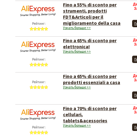
Fino a 55% di sconto per
Д
З
strumenti, prodotti
FDT&Articoli per il
miglioramento della casa
Рейтинг:
П
Узнать больше >>
Fino a 65% di sconto per
Д
З
elettronica!
Узнать больше >>
Рейтинг:
П
Fino a 65% di sconto per
Д
З
prodotti essenziali a casa
Рейтинг:
Узнать больше >>
П
Fino a 70% di sconto per
Д
З
cellulari,
tablets&acessories
Узнать больше >>
Рейтинг:
П