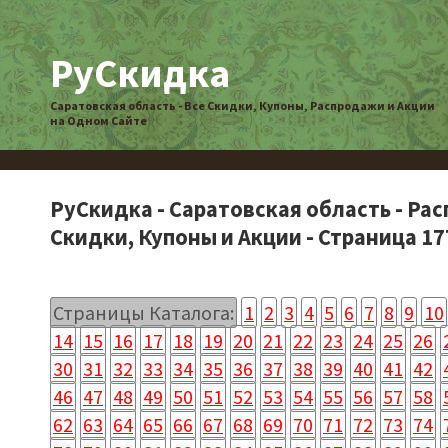
РуСкидка
Саратовская область - Все Скидки, Купоны, Распродажи и Акции
на Одном Сайте
РуСкидка - Саратовская область - Ра
Скидки, Купоны и Акции - Страница 17
Страницы Каталога:
1
2
3
4
5
6
7
8
9
10
14
15
16
17
18
19
20
21
22
23
24
25
26
30
31
32
33
34
35
36
37
38
39
40
41
42
46
47
48
49
50
51
52
53
54
55
56
57
58
62
63
64
65
66
67
68
69
70
71
72
73
74