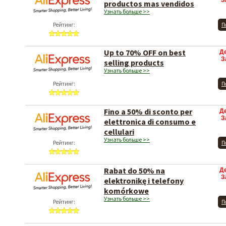
З
productos mas vendidos
Узнать больше >>
Рейтинг:
П
Up to 70% OFF on best
Д
З
selling products
Узнать больше >>
Рейтинг:
П
Fino a 50% di sconto per
Д
З
elettronica di consumo e
cellulari
Узнать больше >>
Рейтинг:
П
Rabat do 50% na
Д
З
elektronikę i telefony
komórkowe
Узнать больше >>
Рейтинг:
П