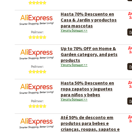
Hasta 70% Descuento en
Д
З
Casa & Jardin y productos
para mascotas
Узнать больше >>
Рейтинг:
П
Up to 70% OFF on Home &
Д
З
Garden category, and pets
products
Узнать больше >>
Рейтинг:
П
Hasta 50% Descuento en
Д
З
ropa zapatos y juguetes
para niños y bebes
Узнать больше >>
Рейтинг:
П
Até 50% de desconto em
Д
З
produtos para bebes e
crianças, roupas, sapatos e