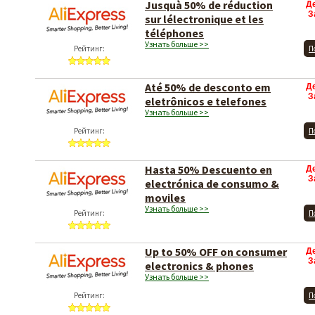
Jusquà 50% de réduction
Д
З
sur lélectronique et les
téléphones
Узнать больше >>
Рейтинг:
П
Até 50% de desconto em
Д
З
eletrônicos e telefones
Узнать больше >>
Рейтинг:
П
Hasta 50% Descuento en
Д
З
electrónica de consumo &
moviles
Узнать больше >>
Рейтинг:
П
Up to 50% OFF on consumer
Д
З
electronics & phones
Узнать больше >>
Рейтинг:
П