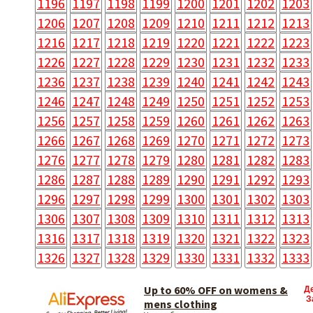
1196
1197
1198
1199
1200
1201
1202
1203
1206
1207
1208
1209
1210
1211
1212
1213
1216
1217
1218
1219
1220
1221
1222
1223
1226
1227
1228
1229
1230
1231
1232
1233
1236
1237
1238
1239
1240
1241
1242
1243
1246
1247
1248
1249
1250
1251
1252
1253
1256
1257
1258
1259
1260
1261
1262
1263
1266
1267
1268
1269
1270
1271
1272
1273
1276
1277
1278
1279
1280
1281
1282
1283
1286
1287
1288
1289
1290
1291
1292
1293
1296
1297
1298
1299
1300
1301
1302
1303
1306
1307
1308
1309
1310
1311
1312
1313
1316
1317
1318
1319
1320
1321
1322
1323
1326
1327
1328
1329
1330
1331
1332
1333
Up to 60% OFF on womens &
Д
З
mens clothing