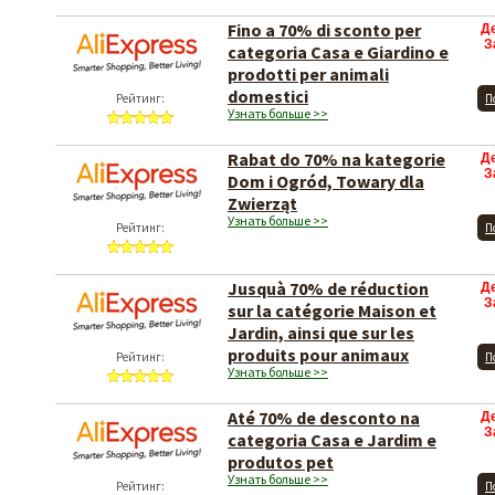
Fino a 70% di sconto per
Д
З
categoria Casa e Giardino e
prodotti per animali
domestici
Рейтинг:
П
Узнать больше >>
Rabat do 70% na kategorie
Д
З
Dom i Ogród, Towary dla
Zwierząt
Узнать больше >>
Рейтинг:
П
Jusquà 70% de réduction
Д
З
sur la catégorie Maison et
Jardin, ainsi que sur les
produits pour animaux
Рейтинг:
П
Узнать больше >>
Até 70% de desconto na
Д
З
categoria Casa e Jardim e
produtos pet
Узнать больше >>
Рейтинг:
П