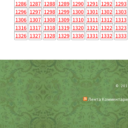
1286
1287
1288
1289
1290
1291
1292
1293
1296
1297
1298
1299
1300
1301
1302
1303
1306
1307
1308
1309
1310
1311
1312
1313
1316
1317
1318
1319
1320
1321
1322
1323
1326
1327
1328
1329
1330
1331
1332
1333
© 20
Лента Комментари