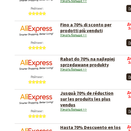
Узнать больше >>
Рейтинг:
П
Fino a 70% di sconto per
Д
З
prodotti più venduti
Узнать больше >>
Рейтинг:
П
Rabat do 70% na najlepiej
Д
З
sprzedawane produkty
Узнать больше >>
Рейтинг:
П
Jusquà 70% de réduction
Д
З
sur les produits les plus
vendus
Узнать больше >>
Рейтинг:
П
Hasta 70% Descuento en los
Д