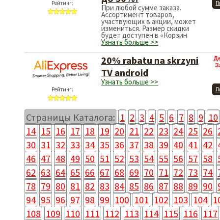
Рейтинг:
П
При любой сумме заказа.
Ассортимент товаров,
участвующих в акции, может
измениться. Размер скидки
будет доступен в «Корзин
Узнать больше >>
20% rabatu na skrzyni
Д
З
TV android
Узнать больше >>
Рейтинг:
П
Страницы Каталога:
1
2
3
4
5
6
7
8
9
10
14
15
16
17
18
19
20
21
22
23
24
25
26
30
31
32
33
34
35
36
37
38
39
40
41
42
46
47
48
49
50
51
52
53
54
55
56
57
58
62
63
64
65
66
67
68
69
70
71
72
73
74
78
79
80
81
82
83
84
85
86
87
88
89
90
94
95
96
97
98
99
100
101
102
103
104
1
108
109
110
111
112
113
114
115
116
117