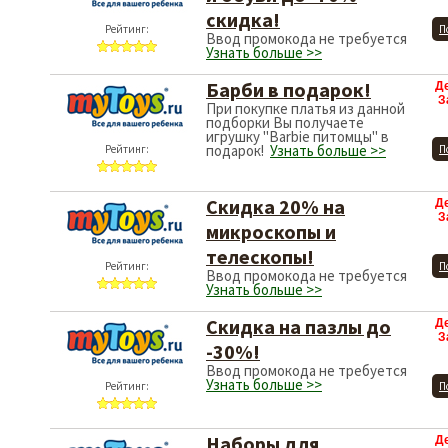
скидка!
Рейтинг:
П
Ввод промокода не требуется
Узнать больше >>
Барби в подарок!
Д
З
При покупке платья из данной
подборки Вы получаете
игрушку "Barbie питомцы" в
подарок!
Узнать больше >>
Рейтинг:
П
Скидка 20% на
Д
З
микроскопы и
телескопы!
Рейтинг:
П
Ввод промокода не требуется
Узнать больше >>
Скидка на пазлы до
Д
З
-30%!
Ввод промокода не требуется
Узнать больше >>
Рейтинг:
П
Наборы для
Д