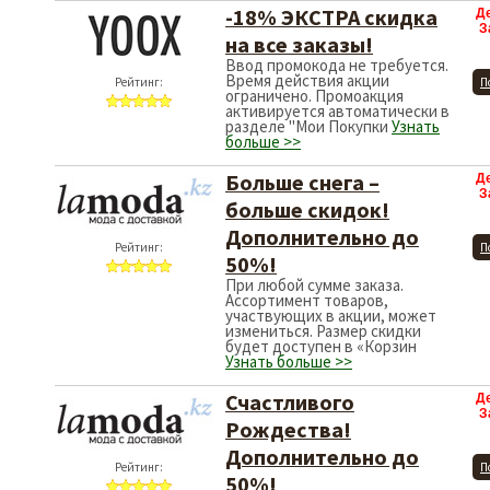
-18% ЭКСТРА скидка
Д
З
на все заказы!
Ввод промокода не требуется.
Время действия акции
Рейтинг:
П
ограничено. Промоакция
активируется автоматически в
разделе "Мои Покупки
Узнать
больше >>
Больше снега –
Д
З
больше скидок!
Дополнительно до
Рейтинг:
П
50%!
При любой сумме заказа.
Ассортимент товаров,
участвующих в акции, может
измениться. Размер скидки
будет доступен в «Корзин
Узнать больше >>
Счастливого
Д
З
Рождества!
Дополнительно до
Рейтинг:
П
50%!