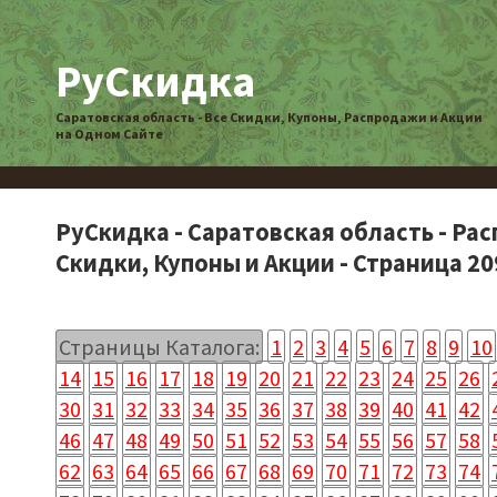
РуСкидка
Саратовская область - Все Скидки, Купоны, Распродажи и Акции
на Одном Сайте
РуСкидка - Саратовская область - Ра
Скидки, Купоны и Акции - Страница 20
Страницы Каталога:
1
2
3
4
5
6
7
8
9
10
14
15
16
17
18
19
20
21
22
23
24
25
26
30
31
32
33
34
35
36
37
38
39
40
41
42
46
47
48
49
50
51
52
53
54
55
56
57
58
62
63
64
65
66
67
68
69
70
71
72
73
74