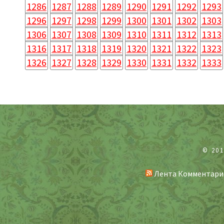
1286
1287
1288
1289
1290
1291
1292
1293
1296
1297
1298
1299
1300
1301
1302
1303
1306
1307
1308
1309
1310
1311
1312
1313
1316
1317
1318
1319
1320
1321
1322
1323
1326
1327
1328
1329
1330
1331
1332
1333
© 20
Лента Комментари