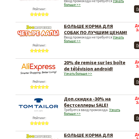
Ввод промокода не требуется
Узнать
больше >>
Рейтинг:
П
БОЛЬШЕ КОРМА ДЛЯ
Д
З
СОБАК ПО ЛУЧШИМ ЦЕНАМ!
Ввод промокода не требуется
Узнать
больше >>
Рейтинг:
П
20% de remise sur les boîte
Д
З
de télévision android!
Узнать больше >>
Рейтинг:
П
Доп.скидка -30% на
Д
З
бестселлеры SALE!
Требуется ввод промокода.
Узнать
больше >>
Рейтинг:
П
БОЛЬШЕ КОРМА ДЛЯ
Д