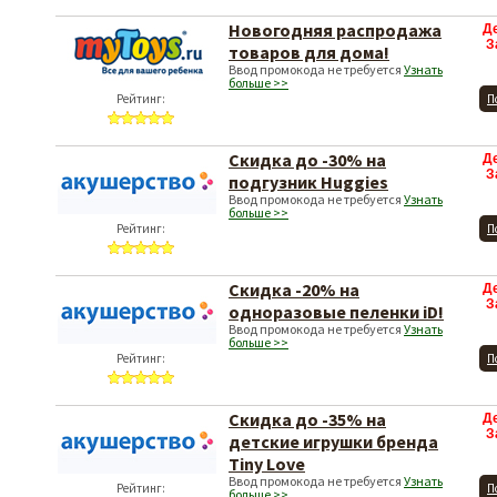
Новогодняя распродажа
Д
З
товаров для дома!
Ввод промокода не требуется
Узнать
больше >>
Рейтинг:
П
Скидка до -30% на
Д
З
подгузник Huggies
Ввод промокода не требуется
Узнать
больше >>
Рейтинг:
П
Скидка -20% на
Д
З
одноразовые пеленки iD!
Ввод промокода не требуется
Узнать
больше >>
Рейтинг:
П
Скидка до -35% на
Д
З
детские игрушки бренда
Tiny Love
Ввод промокода не требуется
Узнать
Рейтинг:
П
больше >>