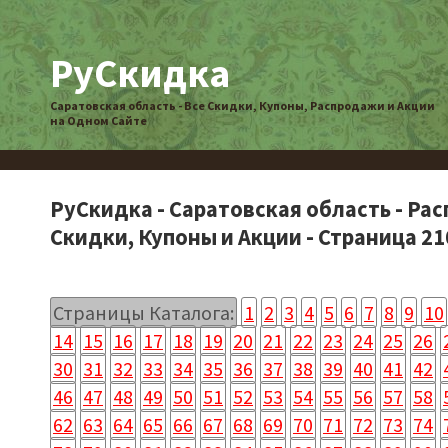
РуСкидка
Саратовская область - Все Скидки, Купоны, Распродажи и Акции
на Одном Сайте
РуСкидка - Саратовская область - Ра
Скидки, Купоны и Акции - Страница 21
Страницы Каталога:
1
2
3
4
5
6
7
8
9
10
14
15
16
17
18
19
20
21
22
23
24
25
26
30
31
32
33
34
35
36
37
38
39
40
41
42
46
47
48
49
50
51
52
53
54
55
56
57
58
62
63
64
65
66
67
68
69
70
71
72
73
74