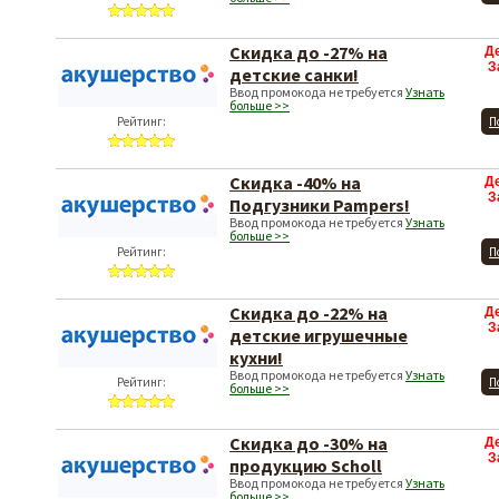
Скидка до -27% на
Д
З
детские санки!
Ввод промокода не требуется
Узнать
больше >>
Рейтинг:
П
Скидка -40% на
Д
З
Подгузники Pampers!
Ввод промокода не требуется
Узнать
больше >>
Рейтинг:
П
Скидка до -22% на
Д
З
детские игрушечные
кухни!
Ввод промокода не требуется
Узнать
Рейтинг:
П
больше >>
Скидка до -30% на
Д
З
продукцию Scholl
Ввод промокода не требуется
Узнать
больше >>