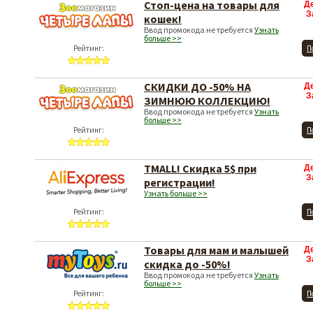
Стоп-цена на товары для
Д
З
кошек!
Ввод промокода не требуется
Узнать
больше >>
Рейтинг:
П
СКИДКИ ДО -50% НА
Д
З
ЗИМНЮЮ КОЛЛЕКЦИЮ!
Ввод промокода не требуется
Узнать
больше >>
Рейтинг:
П
TMALL! Скидка 5$ при
Д
З
регистрации!
Узнать больше >>
Рейтинг:
П
Товары для мам и малышей
Д
З
скидка до -50%!
Ввод промокода не требуется
Узнать
больше >>
Рейтинг:
П