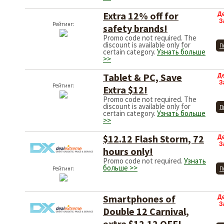
Extra 12% off for
Д
З
Рейтинг:
safety brands!
Promo code not required. The
discount is available only for
П
certain category.
Узнать больше
>>
Tablet & PC, Save
Д
З
Extra $12!
Promo code not required. The
discount is available only for
Рейтинг:
П
certain category.
Узнать больше
>>
$12.12 Flash Storm, 72
Д
З
hours only!
Promo code not required.
Узнать
больше >>
Рейтинг:
П
Smartphones of
Д
З
Double 12 Carnival,
extra $12.12 OFF!