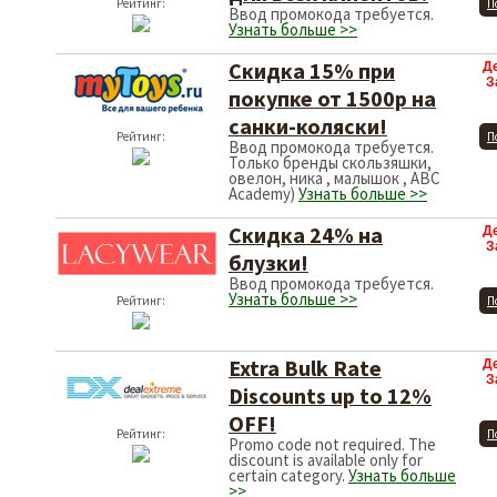
Рейтинг:
П
Ввод промокода требуется.
Узнать больше >>
Cкидка 15% при
Д
З
покупке от 1500р на
санки-коляски!
Рейтинг:
П
Ввод промокода требуется.
Только бренды скользяшки,
овелон, ника , малышок , ABC
Academy)
Узнать больше >>
Скидка 24% на
Д
З
блузки!
Ввод промокода требуется.
Узнать больше >>
Рейтинг:
П
Extra Bulk Rate
Д
З
Discounts up to 12%
OFF!
Рейтинг:
П
Promo code not required. The
discount is available only for
certain category.
Узнать больше
>>