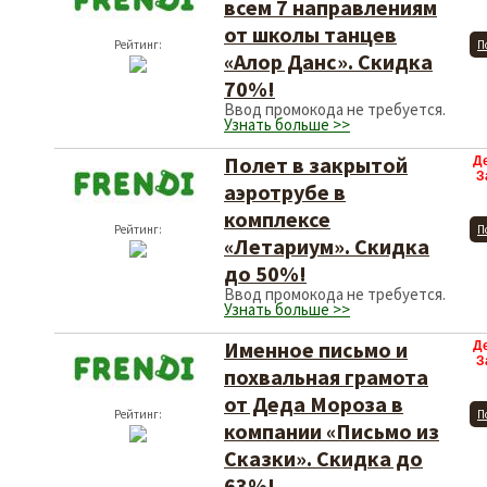
всем 7 направлениям
от школы танцев
Рейтинг:
П
«Алор Данс». Скидка
70%!
Ввод промокода не требуется.
Узнать больше >>
Полет в закрытой
Д
З
аэротрубе в
комплексе
Рейтинг:
П
«Летариум». Скидка
до 50%!
Ввод промокода не требуется.
Узнать больше >>
Именное письмо и
Д
З
похвальная грамота
от Деда Мороза в
Рейтинг:
П
компании «Письмо из
Сказки». Скидка до
63%!