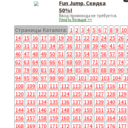
Fun Jump. Скидка
50%!
Ввод промокода не требуется.
Узнать больше >>
Страницы Каталога:
1
2
3
4
5
6
7
8
9
10
14
15
16
17
18
19
20
21
22
23
24
25
26
30
31
32
33
34
35
36
37
38
39
40
41
42
46
47
48
49
50
51
52
53
54
55
56
57
58
62
63
64
65
66
67
68
69
70
71
72
73
74
78
79
80
81
82
83
84
85
86
87
88
89
90
94
95
96
97
98
99
100
101
102
103
104
1
108
109
110
111
112
113
114
115
116
117
120
121
122
123
124
125
126
127
128
129
132
133
134
135
136
137
138
139
140
141
144
145
146
147
148
149
150
151
152
153
156
157
158
159
160
161
162
163
164
165
168
169
170
171
172
173
174
175
176
177