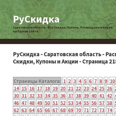
РуСкидка
Саратовская область - Все Скидки, Купоны, Распродажи и Акции
на Одном Сайте
РуСкидка - Саратовская область - Ра
Скидки, Купоны и Акции - Страница 21
Страницы Каталога:
1
2
3
4
5
6
7
8
9
10
14
15
16
17
18
19
20
21
22
23
24
25
26
30
31
32
33
34
35
36
37
38
39
40
41
42
46
47
48
49
50
51
52
53
54
55
56
57
58
62
63
64
65
66
67
68
69
70
71
72
73
74