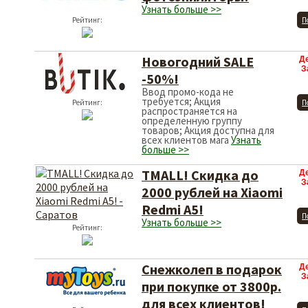
Узнать больше >>
Рейтинг:
П
Новогодний SALE
Д
З
-50%!
Ввод промо-кода не
требуется; Акция
Рейтинг:
П
распространяется на
определенную группу
товаров; Акция доступна для
всех клиентов мага
Узнать
больше >>
TMALL! Скидка до
Д
З
2000 рублей на Xiaomi
Redmi A5!
П
Узнать больше >>
Рейтинг:
Снежколеп в подарок
Д
З
при покупке от 3800р.
для всех клиентов!