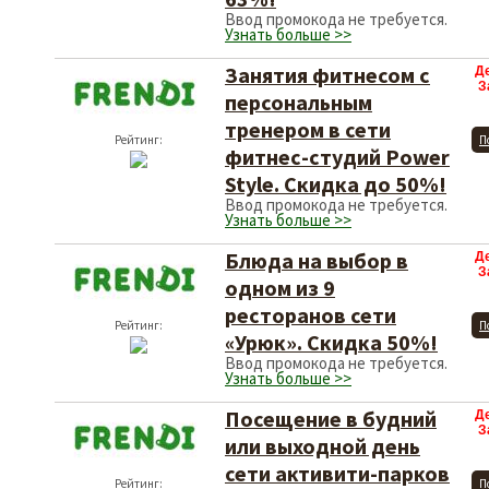
Ввод промокода не требуется.
Узнать больше >>
Занятия фитнесом с
Д
З
персональным
тренером в сети
Рейтинг:
П
фитнес-студий Power
Style. Скидка до 50%!
Ввод промокода не требуется.
Узнать больше >>
Блюда на выбор в
Д
З
одном из 9
ресторанов сети
Рейтинг:
П
«Урюк». Скидка 50%!
Ввод промокода не требуется.
Узнать больше >>
Посещение в будний
Д
З
или выходной день
сети активити-парков
Рейтинг:
П