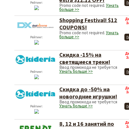
Рейтинг:
П
Promo code not required.
Узнать
больше >>
Shopping Festival! $12
Д
З
COUPONS!
Promo code not required.
Узнать
больше >>
Рейтинг:
П
Скидка -15% на
Д
З
светящиеся треки!
Ввод промокода не требуется
Узнать больше >>
Рейтинг:
П
Скидка до -50% на
Д
З
новогодние игрушки!
Ввод промокода не требуется
Узнать больше >>
Рейтинг:
П
8, 12 и 16 занятий по
Д
З