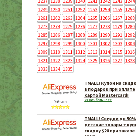
1237
1238
1239
1240
1241
1242
1243
1244
1249
1250
1251
1252
1253
1254
1255
1256
1261
1262
1263
1264
1265
1266
1267
1268
1273
1274
1275
1276
1277
1278
1279
1280
1285
1286
1287
1288
1289
1290
1291
1292
1297
1298
1299
1300
1301
1302
1303
1304
1309
1310
1311
1312
1313
1314
1315
1316
1321
1322
1323
1324
1325
1326
1327
1328
1333
1334
1335
TMALL! Купон на скидк
в подарок при оплате
картой Mastercard!
Узнать больше >>
Рейтинг:
TMALL! Скидки до 50%
детские товары + куп
скидку $20 при заказе