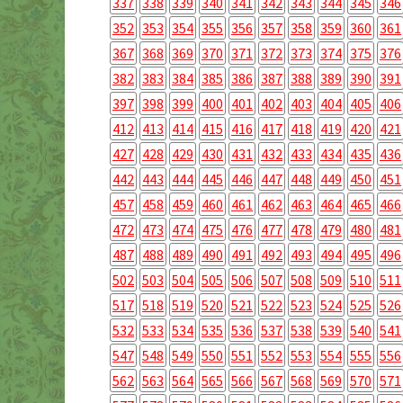
337
338
339
340
341
342
343
344
345
346
352
353
354
355
356
357
358
359
360
361
367
368
369
370
371
372
373
374
375
376
382
383
384
385
386
387
388
389
390
391
397
398
399
400
401
402
403
404
405
406
412
413
414
415
416
417
418
419
420
421
427
428
429
430
431
432
433
434
435
436
442
443
444
445
446
447
448
449
450
451
457
458
459
460
461
462
463
464
465
466
472
473
474
475
476
477
478
479
480
481
487
488
489
490
491
492
493
494
495
496
502
503
504
505
506
507
508
509
510
511
517
518
519
520
521
522
523
524
525
526
532
533
534
535
536
537
538
539
540
541
547
548
549
550
551
552
553
554
555
556
562
563
564
565
566
567
568
569
570
571