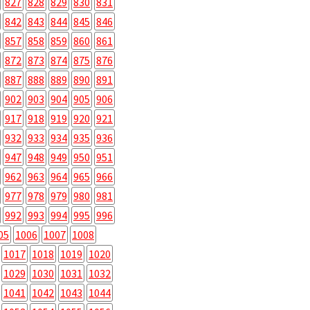
827
828
829
830
831
842
843
844
845
846
857
858
859
860
861
872
873
874
875
876
887
888
889
890
891
902
903
904
905
906
917
918
919
920
921
932
933
934
935
936
947
948
949
950
951
962
963
964
965
966
977
978
979
980
981
992
993
994
995
996
05
1006
1007
1008
1017
1018
1019
1020
1029
1030
1031
1032
1041
1042
1043
1044