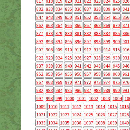
817
818
819
820
821
822
823
824
825
826
832
833
834
835
836
837
838
839
840
841
847
848
849
850
851
852
853
854
855
856
862
863
864
865
866
867
868
869
870
871
877
878
879
880
881
882
883
884
885
886
892
893
894
895
896
897
898
899
900
901
907
908
909
910
911
912
913
914
915
916
922
923
924
925
926
927
928
929
930
931
937
938
939
940
941
942
943
944
945
946
952
953
954
955
956
957
958
959
960
961
967
968
969
970
971
972
973
974
975
976
982
983
984
985
986
987
988
989
990
991
997
998
999
1000
1001
1002
1003
1004
10
1009
1010
1011
1012
1013
1014
1015
1016
1021
1022
1023
1024
1025
1026
1027
1028
1033
1034
1035
1036
1037
1038
1039
1040