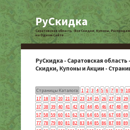
РуСкидка
Саратовская область - Все Скидки, Купоны, Распрода
на Одном Сайте
РуСкидка - Саратовская область 
Скидки, Купоны и Акции - Страниц
Страницы Каталога:
1
2
3
4
5
6
7
8
9
1
17
18
19
20
21
22
23
24
25
26
27
28
29
37
38
39
40
41
42
43
44
45
46
47
48
49
57
58
59
60
61
62
63
64
65
66
67
68
69
77
78
79
80
81
82
83
84
85
86
87
88
89