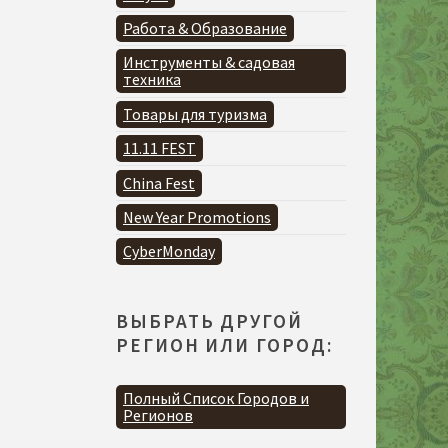
Работа & Образование
Инструменты & садовая
техника
Товары для туризма
11.11 FEST
China Fest
New Year Promotions
CyberMonday
ВЫБРАТЬ ДРУГОЙ
РЕГИОН ИЛИ ГОРОД:
Полный Список Городов и
Регионов