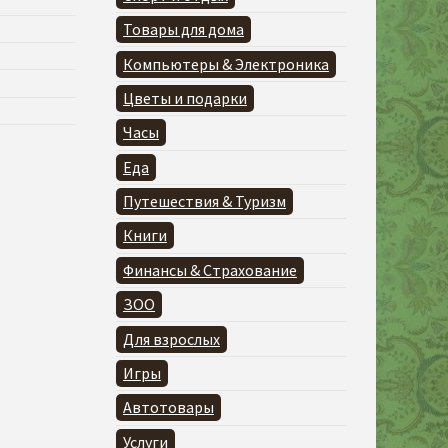
Товары для дома
Компьютеры & Электроника
Цветы и подарки
Часы
Еда
Путешествия & Туризм
Книги
Финансы & Страхование
ЗОО
Для взрослых
Игры
Автотовары
Услуги