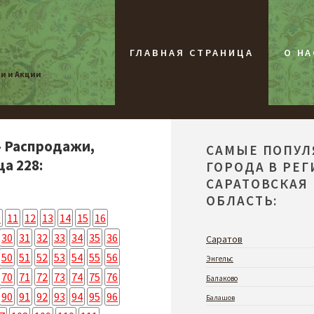
ГЛАВНАЯ СТРАНИЦА
О НА
жи и Акции
- Распродажи,
САМЫЕ ПОПУ
а 228:
ГОРОДА В РЕ
САРАТОВСКАЯ
ОБЛАСТЬ:
0
11
12
13
14
15
16
30
31
32
33
34
35
36
Саратов
50
51
52
53
54
55
56
Энгельс
70
71
72
73
74
75
76
Балаково
90
91
92
93
94
95
96
Балашов