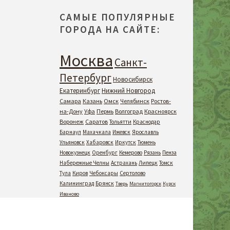
САМЫЕ ПОПУЛЯРНЫЕ
ГОРОДА НА САЙТЕ:
Москва
Санкт-
Петербург
Новосибирск
Екатеринбург
Нижний Новгород
Самара
Казань
Омск
Челябинск
Ростов-
на-Дону
Уфа
Пермь
Волгоград
Красноярск
Воронеж
Саратов
Тольятти
Краснодар
Барнаул
Махачкала
Ижевск
Ярославль
Ульяновск
Хабаровск
Иркутск
Тюмень
Новокузнецк
Оренбург
Кемерово
Рязань
Пенза
Набережные Челны
Астрахань
Липецк
Томск
Тула
Киров
Чебоксары
Сертолово
Калининград
Брянск
Тверь
Магнитогорск
Курск
Иваново