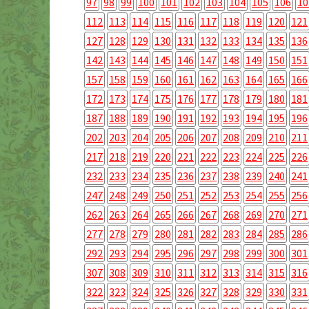
97
98
99
100
101
102
103
104
105
106
10
112
113
114
115
116
117
118
119
120
121
127
128
129
130
131
132
133
134
135
136
142
143
144
145
146
147
148
149
150
151
157
158
159
160
161
162
163
164
165
166
172
173
174
175
176
177
178
179
180
181
187
188
189
190
191
192
193
194
195
196
202
203
204
205
206
207
208
209
210
211
217
218
219
220
221
222
223
224
225
226
232
233
234
235
236
237
238
239
240
241
247
248
249
250
251
252
253
254
255
256
262
263
264
265
266
267
268
269
270
271
277
278
279
280
281
282
283
284
285
286
292
293
294
295
296
297
298
299
300
301
307
308
309
310
311
312
313
314
315
316
322
323
324
325
326
327
328
329
330
331