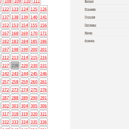
7
108
109
110
111
Вольск
122
123
124
125
126
Ртищево
137
138
139
140
141
Пугачёв
152
153
154
155
156
Петровск
167
168
169
170
171
Маркс
182
183
184
185
186
Аткарск
197
198
199
200
201
212
213
214
215
216
227
228
229
230
231
242
243
244
245
246
257
258
259
260
261
272
273
274
275
276
287
288
289
290
291
302
303
304
305
306
317
318
319
320
321
332
333
334
335
336