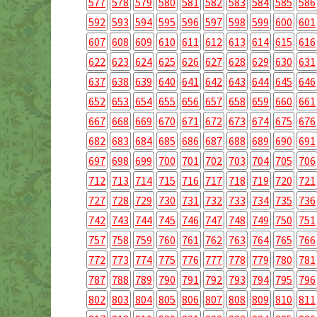
577
578
579
580
581
582
583
584
585
586
592
593
594
595
596
597
598
599
600
601
607
608
609
610
611
612
613
614
615
616
622
623
624
625
626
627
628
629
630
631
637
638
639
640
641
642
643
644
645
646
652
653
654
655
656
657
658
659
660
661
667
668
669
670
671
672
673
674
675
676
682
683
684
685
686
687
688
689
690
691
697
698
699
700
701
702
703
704
705
706
712
713
714
715
716
717
718
719
720
721
727
728
729
730
731
732
733
734
735
736
742
743
744
745
746
747
748
749
750
751
757
758
759
760
761
762
763
764
765
766
772
773
774
775
776
777
778
779
780
781
787
788
789
790
791
792
793
794
795
796
802
803
804
805
806
807
808
809
810
811