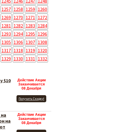
1245
1246
1247
1248
1257
1258
1259
1260
1269
1270
1271
1272
1281
1282
1283
1284
1293
1294
1295
1296
1305
1306
1307
1308
1317
1318
1319
1320
1329
1330
1331
1332
у $10
Действие Акции
Заканчивается
08 Декабря
Получить Скидку!
 на
Действие Акции
Заканчивается
он на
08 Декабря
 от