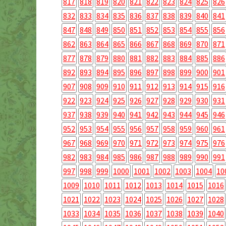
817
818
819
820
821
822
823
824
825
826
832
833
834
835
836
837
838
839
840
841
847
848
849
850
851
852
853
854
855
856
862
863
864
865
866
867
868
869
870
871
877
878
879
880
881
882
883
884
885
886
892
893
894
895
896
897
898
899
900
901
907
908
909
910
911
912
913
914
915
916
922
923
924
925
926
927
928
929
930
931
937
938
939
940
941
942
943
944
945
946
952
953
954
955
956
957
958
959
960
961
967
968
969
970
971
972
973
974
975
976
982
983
984
985
986
987
988
989
990
991
997
998
999
1000
1001
1002
1003
1004
10
1009
1010
1011
1012
1013
1014
1015
1016
1021
1022
1023
1024
1025
1026
1027
1028
1033
1034
1035
1036
1037
1038
1039
1040