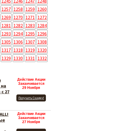
1245
1246
1247
1248
1257
1258
1259
1260
1269
1270
1271
1272
1281
1282
1283
1284
1293
1294
1295
1296
1305
1306
1307
1308
1317
1318
1319
1320
1329
1330
1331
1332
а
Действие Акции
Заканчивается
 на
29 Ноября
 с 27
Получить Скидку!
ALL!
Действие Акции
Заканчивается
ые
27 Ноября