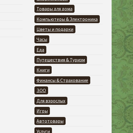
Товары для дома
Компьютеры & Электроника
Цветы и подарки
Часы
Еда
Путешествия & Туризм
Книги
Финансы & Страхование
ЗОО
Для взрослых
Игры
Автотовары
Услуги