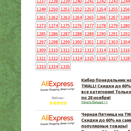
1237
1238
1239
1240
1241
1242
1243
1244
1249
1250
1251
1252
1253
1254
1255
1256
1261
1262
1263
1264
1265
1266
1267
1268
1273
1274
1275
1276
1277
1278
1279
1280
1285
1286
1287
1288
1289
1290
1291
1292
1297
1298
1299
1300
1301
1302
1303
1304
1309
1310
1311
1312
1313
1314
1315
1316
1321
1322
1323
1324
1325
1326
1327
1328
1333
1334
1335
Кибер Понедельник н
TMALL! Скидки до 60%
все категории! Только
по 28 ноября!
Рейтинг:
Узнать больше >>
Черная Пятница на TM
Скидки до 60% на сам
популярные товары!