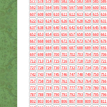
577
578
579
580
581
582
583
584
585
586
592
593
594
595
596
597
598
599
600
601
607
608
609
610
611
612
613
614
615
616
622
623
624
625
626
627
628
629
630
631
637
638
639
640
641
642
643
644
645
646
652
653
654
655
656
657
658
659
660
661
667
668
669
670
671
672
673
674
675
676
682
683
684
685
686
687
688
689
690
691
697
698
699
700
701
702
703
704
705
706
712
713
714
715
716
717
718
719
720
721
727
728
729
730
731
732
733
734
735
736
742
743
744
745
746
747
748
749
750
751
757
758
759
760
761
762
763
764
765
766
772
773
774
775
776
777
778
779
780
781
787
788
789
790
791
792
793
794
795
796
802
803
804
805
806
807
808
809
810
811