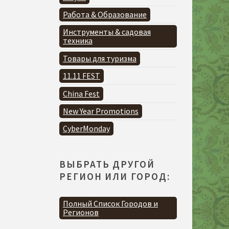
Работа & Образование
Инструменты & садовая
техника
Товары для туризма
11.11 FEST
China Fest
New Year Promotions
CyberMonday
ВЫБРАТЬ ДРУГОЙ
РЕГИОН ИЛИ ГОРОД:
Полный Список Городов и
Регионов