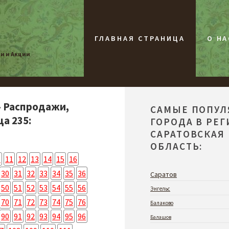
ГЛАВНАЯ СТРАНИЦА
О НА
жи и Акции
- Распродажи,
САМЫЕ ПОПУ
а 235:
ГОРОДА В РЕ
САРАТОВСКАЯ
ОБЛАСТЬ:
0
11
12
13
14
15
16
30
31
32
33
34
35
36
Саратов
50
51
52
53
54
55
56
Энгельс
70
71
72
73
74
75
76
Балаково
90
91
92
93
94
95
96
Балашов