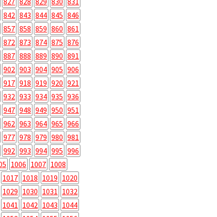
827
828
829
830
831
842
843
844
845
846
857
858
859
860
861
872
873
874
875
876
887
888
889
890
891
902
903
904
905
906
917
918
919
920
921
932
933
934
935
936
947
948
949
950
951
962
963
964
965
966
977
978
979
980
981
992
993
994
995
996
05
1006
1007
1008
1017
1018
1019
1020
1029
1030
1031
1032
1041
1042
1043
1044