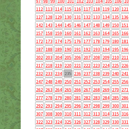
97
98
99
100
101
102
103
104
105
106
10
112
113
114
115
116
117
118
119
120
121
127
128
129
130
131
132
133
134
135
136
142
143
144
145
146
147
148
149
150
151
157
158
159
160
161
162
163
164
165
166
172
173
174
175
176
177
178
179
180
181
187
188
189
190
191
192
193
194
195
196
202
203
204
205
206
207
208
209
210
211
217
218
219
220
221
222
223
224
225
226
232
233
234
235
236
237
238
239
240
241
247
248
249
250
251
252
253
254
255
256
262
263
264
265
266
267
268
269
270
271
277
278
279
280
281
282
283
284
285
286
292
293
294
295
296
297
298
299
300
301
307
308
309
310
311
312
313
314
315
316
322
323
324
325
326
327
328
329
330
331