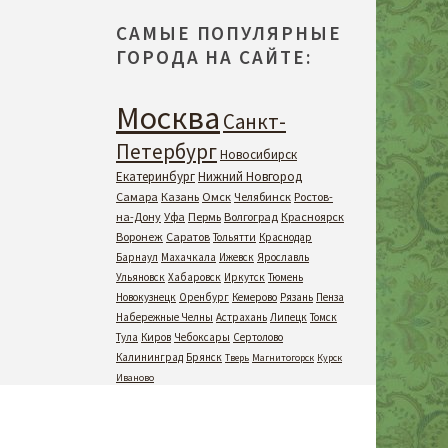
САМЫЕ ПОПУЛЯРНЫЕ
ГОРОДА НА САЙТЕ:
Москва
Санкт-
Петербург
Новосибирск
Екатеринбург
Нижний Новгород
Самара
Казань
Омск
Челябинск
Ростов-
на-Дону
Уфа
Пермь
Волгоград
Красноярск
Воронеж
Саратов
Тольятти
Краснодар
Барнаул
Махачкала
Ижевск
Ярославль
Ульяновск
Хабаровск
Иркутск
Тюмень
Новокузнецк
Оренбург
Кемерово
Рязань
Пенза
Набережные Челны
Астрахань
Липецк
Томск
Тула
Киров
Чебоксары
Сертолово
Калининград
Брянск
Тверь
Магнитогорск
Курск
Иваново