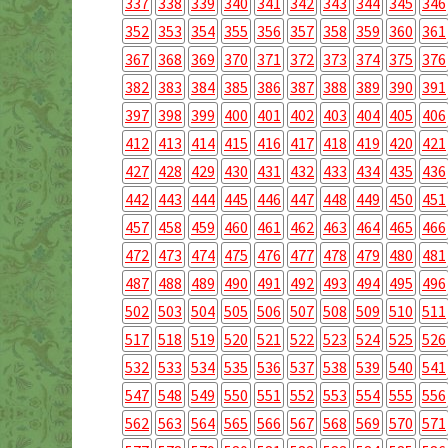
337
338
339
340
341
342
343
344
345
346
352
353
354
355
356
357
358
359
360
361
367
368
369
370
371
372
373
374
375
376
382
383
384
385
386
387
388
389
390
391
397
398
399
400
401
402
403
404
405
406
412
413
414
415
416
417
418
419
420
421
427
428
429
430
431
432
433
434
435
436
442
443
444
445
446
447
448
449
450
451
457
458
459
460
461
462
463
464
465
466
472
473
474
475
476
477
478
479
480
481
487
488
489
490
491
492
493
494
495
496
502
503
504
505
506
507
508
509
510
511
517
518
519
520
521
522
523
524
525
526
532
533
534
535
536
537
538
539
540
541
547
548
549
550
551
552
553
554
555
556
562
563
564
565
566
567
568
569
570
571