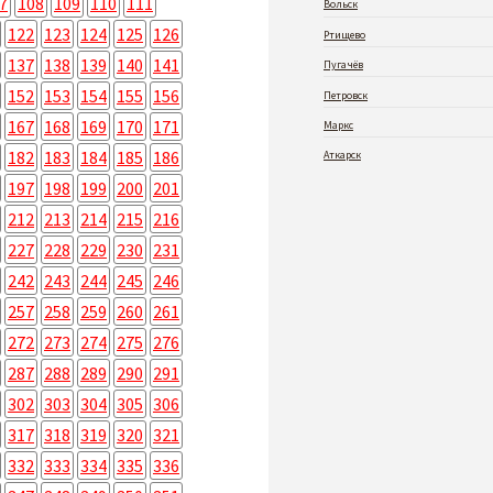
7
108
109
110
111
Вольск
122
123
124
125
126
Ртищево
137
138
139
140
141
Пугачёв
152
153
154
155
156
Петровск
167
168
169
170
171
Маркс
182
183
184
185
186
Аткарск
197
198
199
200
201
212
213
214
215
216
227
228
229
230
231
242
243
244
245
246
257
258
259
260
261
272
273
274
275
276
287
288
289
290
291
302
303
304
305
306
317
318
319
320
321
332
333
334
335
336