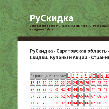
РуСкидка
Саратовская область - Все Скидки, Купоны, Распрода
на Одном Сайте
РуСкидка - Саратовская область 
Скидки, Купоны и Акции - Страниц
Страницы Каталога:
1
2
3
4
5
6
7
8
9
1
17
18
19
20
21
22
23
24
25
26
27
28
29
37
38
39
40
41
42
43
44
45
46
47
48
49
57
58
59
60
61
62
63
64
65
66
67
68
69
77
78
79
80
81
82
83
84
85
86
87
88
89