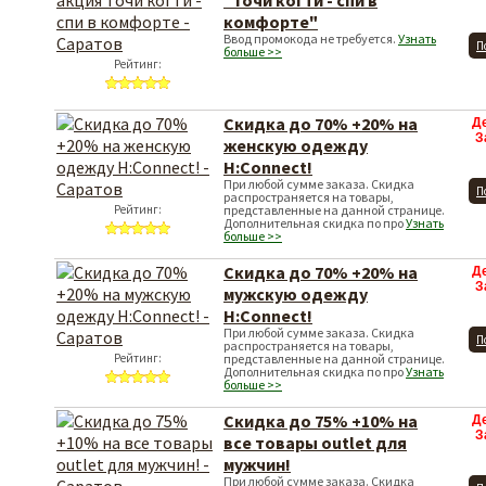
"Точи когти - спи в
комфорте"
Ввод промокода не требуется.
Узнать
П
больше >>
Рейтинг:
Скидка до 70% +20% на
Д
З
женскую одежду
H:Connect!
При любой сумме заказа. Скидка
П
распространяется на товары,
Рейтинг:
представленные на данной странице.
Дополнительная скидка по про
Узнать
больше >>
Скидка до 70% +20% на
Д
З
мужскую одежду
H:Connect!
При любой сумме заказа. Скидка
П
распространяется на товары,
Рейтинг:
представленные на данной странице.
Дополнительная скидка по про
Узнать
больше >>
Скидка до 75% +10% на
Д
З
все товары outlet для
мужчин!
При любой сумме заказа. Скидка