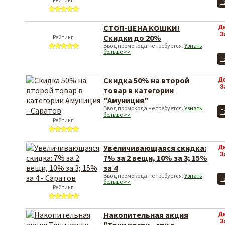
Рейтинг:
П
СТОП-ЦЕНА КОШКИ!
Д
З
Скидки до 20%
Рейтинг:
Ввод промокода не требуется.
Узнать
больше >>
П
Скидка 50% на второй
Д
З
товар в категории
"Амуниция"
Ввод промокода не требуется.
Узнать
П
больше >>
Рейтинг:
Увеличивающаяся скидка:
Д
З
7% за 2 вещи, 10% за 3; 15%
за 4
Ввод промокода не требуется.
Узнать
П
больше >>
Рейтинг:
Накопительная акция
Д
З