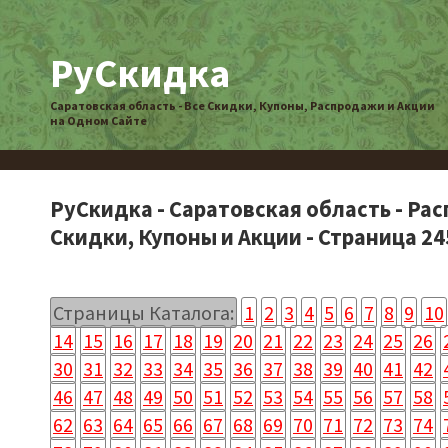
РуСкидка
Саратовская область - Все Скидки, Купоны, Распродажи и Акции
на Одном Сайте
РуСкидка - Саратовская область - Ра
Скидки, Купоны и Акции - Страница 24
Страницы Каталога:
1
2
3
4
5
6
7
8
9
10
14
15
16
17
18
19
20
21
22
23
24
25
26
30
31
32
33
34
35
36
37
38
39
40
41
42
46
47
48
49
50
51
52
53
54
55
56
57
58
62
63
64
65
66
67
68
69
70
71
72
73
74