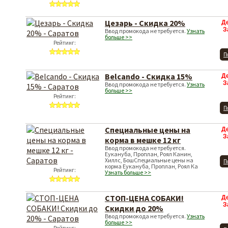
Цезарь - Скидка 20%
Д
З
Ввод промокода не требуется.
Узнать
больше >>
Рейтинг:
П
Belcando - Скидка 15%
Д
З
Ввод промокода не требуется.
Узнать
больше >>
Рейтинг:
П
Специальные цены на
Д
З
корма в мешке 12 кг
Ввод промокода не требуется.
Еукануба, Проплан, Роял Канин,
Хиллс, БошСпециальные цены на
П
корма Еукануба, Проплан, Роял Ка
Рейтинг:
Узнать больше >>
СТОП-ЦЕНА СОБАКИ!
Д
З
Скидки до 20%
Ввод промокода не требуется.
Узнать
больше >>