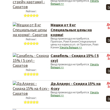
Ввод промокода не требуется.
Узнать
больше >>
П
Рейтинг:
Мешки от 8 кг
Д
З
Специальные цены на
корма!
Ввод промокода не требуется.
Рейтинг:
П
Проплан, Роял КанинСпециальные
цены на корма в уп. от Проплан, Роял
Канин
Узнать больше >>
Санабель - Скидка 15% ( 5
Д
З
ску)
Ввод промокода не требуется.
Узнать
больше >>
Рейтинг:
П
Др.Алдерс - Скидка 15% на
Д
З
4 ску
Ввод промокода не требуется.
Узнать
больше >>
Рейтинг:
П