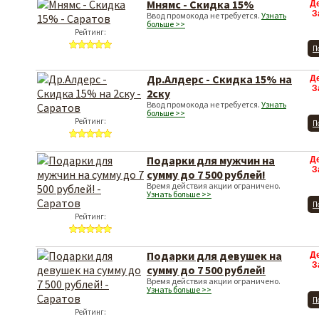
Мнямс - Скидка 15%
Д
З
Ввод промокода не требуется.
Узнать
больше >>
Рейтинг:
П
Др.Алдерс - Скидка 15% на
Д
З
2ску
Ввод промокода не требуется.
Узнать
больше >>
Рейтинг:
П
Подарки для мужчин на
Д
З
сумму до 7 500 рублей!
Время действия акции ограничено.
Узнать больше >>
П
Рейтинг:
Подарки для девушек на
Д
З
сумму до 7 500 рублей!
Время действия акции ограничено.
Узнать больше >>
П
Рейтинг: