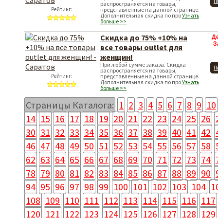
П
распространяется на товары,
Рейтинг:
представленные на данной странице.
Дополнительная скидка по про
Узнать
больше >>
Скидка до 75% +10% на
Д
З
все товары outlet для
женщин!
При любой сумме заказа. Скидка
П
распространяется на товары,
Рейтинг:
представленные на данной странице.
Дополнительная скидка по про
Узнать
больше >>
Страницы Каталога:
1
2
3
4
5
6
7
8
9
10
14
15
16
17
18
19
20
21
22
23
24
25
26
30
31
32
33
34
35
36
37
38
39
40
41
42
46
47
48
49
50
51
52
53
54
55
56
57
58
62
63
64
65
66
67
68
69
70
71
72
73
74
78
79
80
81
82
83
84
85
86
87
88
89
90
94
95
96
97
98
99
100
101
102
103
104
1
108
109
110
111
112
113
114
115
116
117
120
121
122
123
124
125
126
127
128
129