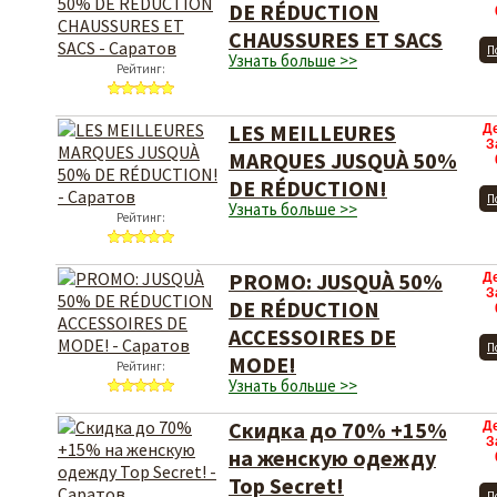
DE RÉDUCTION
CHAUSSURES ET SACS
П
Узнать больше >>
Рейтинг:
LES MEILLEURES
Д
З
MARQUES JUSQUÀ 50%
DE RÉDUCTION!
П
Узнать больше >>
Рейтинг:
PROMO: JUSQUÀ 50%
Д
З
DE RÉDUCTION
ACCESSOIRES DE
П
MODE!
Рейтинг:
Узнать больше >>
Скидка до 70% +15%
Д
З
на женскую одежду
Top Secret!
П