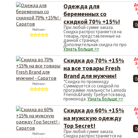
Одежда для
Д
З
беременных со
скидкой 70% +15%!
П
При любой сумме заказа.
Рейтинг:
Скидка распространяется на
товары, представленные на
данной странице.
Дополнительная скидка по про
Узнать больше >>
Скидка до 70% +15%
Д
З
на все товары Fresh
Brand для мужчин!
П
*Скидка по промокоду
Рейтинг:
Суммируется со скидкой по
программе лояльности Lamoda
Friends&Family Требуется ввод
промокода.
Узнать больше >>
Скидка до 60% +15%
Д
З
на мужскую одежду
Top Secret!
П
При любой сумме заказа.
Рейтинг:
Скидка распространяется на