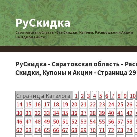
РуСкидка
Саратовская область - Все Скидки, Купоны, Распродажи и Акции
на Одном Сайте
РуСкидка - Саратовская область - Ра
Скидки, Купоны и Акции - Страница 29
Страницы Каталога:
1
2
3
4
5
6
7
8
9
10
14
15
16
17
18
19
20
21
22
23
24
25
26
30
31
32
33
34
35
36
37
38
39
40
41
42
46
47
48
49
50
51
52
53
54
55
56
57
58
62
63
64
65
66
67
68
69
70
71
72
73
74