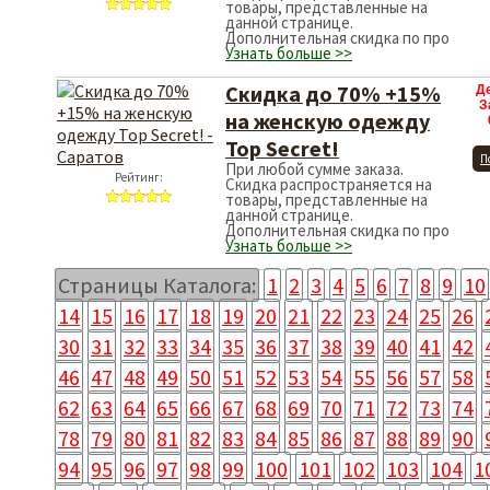
товары, представленные на
данной странице.
Дополнительная скидка по про
Узнать больше >>
Скидка до 70% +15%
Д
З
на женскую одежду
Top Secret!
П
При любой сумме заказа.
Рейтинг:
Скидка распространяется на
товары, представленные на
данной странице.
Дополнительная скидка по про
Узнать больше >>
Страницы Каталога:
1
2
3
4
5
6
7
8
9
10
14
15
16
17
18
19
20
21
22
23
24
25
26
30
31
32
33
34
35
36
37
38
39
40
41
42
46
47
48
49
50
51
52
53
54
55
56
57
58
62
63
64
65
66
67
68
69
70
71
72
73
74
78
79
80
81
82
83
84
85
86
87
88
89
90
94
95
96
97
98
99
100
101
102
103
104
1