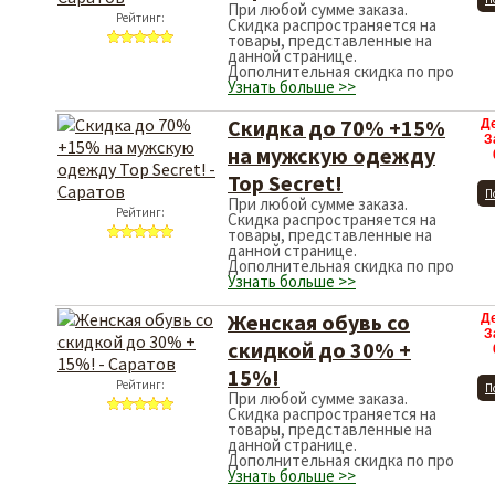
При любой сумме заказа.
Рейтинг:
Скидка распространяется на
товары, представленные на
данной странице.
Дополнительная скидка по про
Узнать больше >>
Скидка до 70% +15%
Д
З
на мужскую одежду
Top Secret!
П
При любой сумме заказа.
Рейтинг:
Скидка распространяется на
товары, представленные на
данной странице.
Дополнительная скидка по про
Узнать больше >>
Женская обувь со
Д
З
скидкой до 30% +
15%!
Рейтинг:
П
При любой сумме заказа.
Скидка распространяется на
товары, представленные на
данной странице.
Дополнительная скидка по про
Узнать больше >>