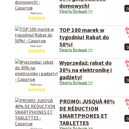
domowych!
П
Узнать больше >>
Рейтинг:
TOP 100 marek w
Д
З
tygodniu! Rabat do
50%!
Рейтинг:
П
Узнать больше >>
Wyprzedaż: rabat do
Д
З
30% na elektronikę i
gadżety!
П
Узнать больше >>
Рейтинг:
PROMO: JUSQUÀ 40%
Д
З
DE RÉDUCTION
SMARTPHONES ET
П
TABLETTES
Узнать больше >>