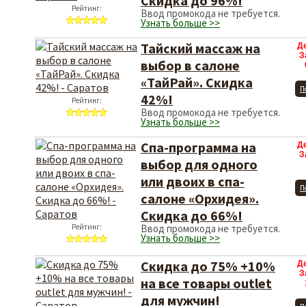
Скидка до 96%!
Рейтинг:
Ввод промокода не требуется.
Узнать больше >>
Тайский массаж на
Д
З
выбор в салоне
«ТайРай». Скидка
П
42%!
Рейтинг:
Ввод промокода не требуется.
Узнать больше >>
Спа-программа на
Д
З
выбор для одного
или двоих в спа-
П
салоне «Орхидея».
Скидка до 66%!
Рейтинг:
Ввод промокода не требуется.
Узнать больше >>
Скидка до 75% +10%
Д
З
на все товары outlet
для мужчин!