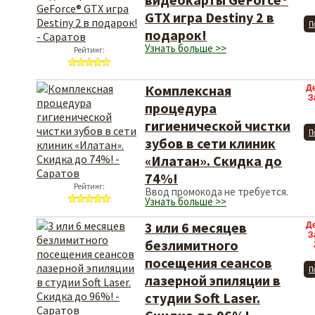
GTX игра Destiny 2 в
П
подарок!
Узнать больше >>
Рейтинг:
Комплексная
Д
З
процедура
гигиенической чистки
П
зубов в сети клиник
«Илатан». Скидка до
74%!
Рейтинг:
Ввод промокода не требуется.
Узнать больше >>
3 или 6 месяцев
Д
З
безлимитного
посещения сеансов
П
лазерной эпиляции в
студии Soft Laser.