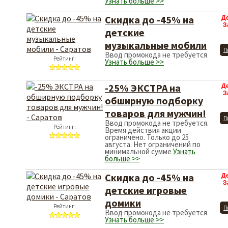
Узнать больше >>
Скидка до -45% на
Д
З
детские
музыкальные мобили
П
Ввод промокода не требуется
Рейтинг:
Узнать больше >>
-25% ЭКСТРА на
Д
З
обширную подборку
товаров для мужчин!
П
Ввод промокода не требуется.
Рейтинг:
Время действия акции
ограничено. Только до 25
августа. Нет ограничений по
минимальной сумме
Узнать
больше >>
Скидка до -45% на
Д
З
детские игровые
домики
Рейтинг:
П
Ввод промокода не требуется
Узнать больше >>