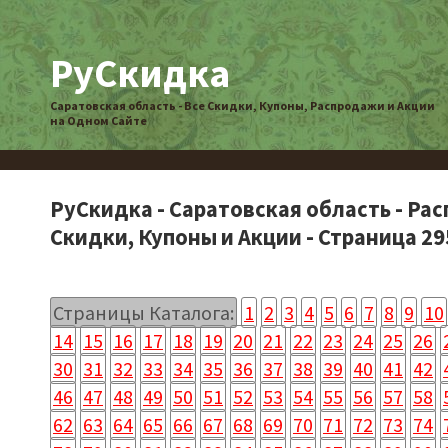
РуСкидка
Саратовская область - Все Скидки, Купоны, Распродажи и Акции
на Одном Сайте
РуСкидка - Саратовская область - Ра
Скидки, Купоны и Акции - Страница 29
Страницы Каталога:
1
2
3
4
5
6
7
8
9
10
14
15
16
17
18
19
20
21
22
23
24
25
26
30
31
32
33
34
35
36
37
38
39
40
41
42
46
47
48
49
50
51
52
53
54
55
56
57
58
62
63
64
65
66
67
68
69
70
71
72
73
74