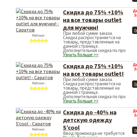
Скидка до 75% +10%
Д
З
на все товары outlet
для мужчин!
П
При любой сумме заказа.
Рейтинг:
Скидка распространяется на
товары, представленные на
данной странице.
Дополнительная скидка по про
Узнать больше >>
Скидка до 75% +10%
Д
З
на все товары outlet!
При любой сумме заказа.
Скидка распространяется на
Рейтинг:
П
товары, представленные на
данной странице.
Дополнительная скидка по про
Узнать больше >>
Скидка до -40% на
Д
З
детскую одежду
S’cool
Рейтинг:
П
Ввод промокода не требуется