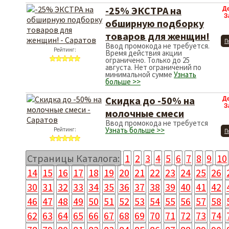
-25% ЭКСТРА на
Д
З
обширную подборку
товаров для женщин!
П
Ввод промокода не требуется.
Рейтинг:
Время действия акции
ограничено. Только до 25
августа. Нет ограничений по
минимальной сумме
Узнать
больше >>
Скидка до -50% на
Д
З
молочные смеси
Ввод промокода не требуется
Узнать больше >>
Рейтинг:
П
Страницы Каталога:
1
2
3
4
5
6
7
8
9
10
14
15
16
17
18
19
20
21
22
23
24
25
26
30
31
32
33
34
35
36
37
38
39
40
41
42
46
47
48
49
50
51
52
53
54
55
56
57
58
62
63
64
65
66
67
68
69
70
71
72
73
74