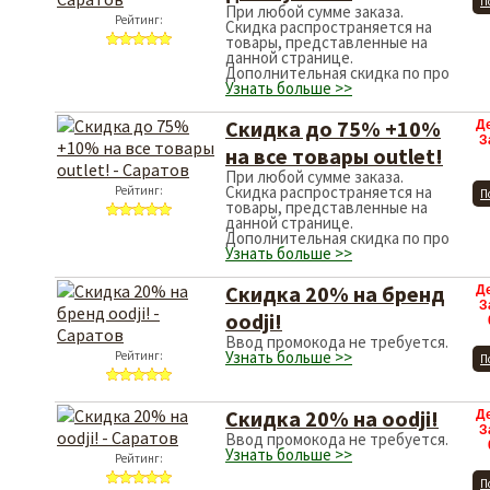
П
При любой сумме заказа.
Рейтинг:
Скидка распространяется на
товары, представленные на
данной странице.
Дополнительная скидка по про
Узнать больше >>
Скидка до 75% +10%
Д
З
на все товары outlet!
При любой сумме заказа.
Скидка распространяется на
Рейтинг:
П
товары, представленные на
данной странице.
Дополнительная скидка по про
Узнать больше >>
Скидка 20% на бренд
Д
З
oodji!
Ввод промокода не требуется.
Узнать больше >>
Рейтинг:
П
Скидка 20% на oodji!
Д
З
Ввод промокода не требуется.
Узнать больше >>
Рейтинг:
П