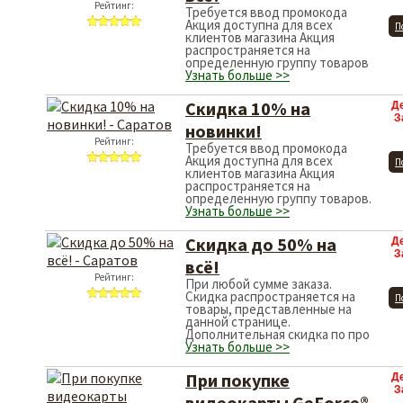
Рейтинг:
Требуется ввод промокода
Акция доступна для всех
П
клиентов магазина Акция
распространяется на
определенную группу товаров
Узнать больше >>
Скидка 10% на
Д
З
новинки!
Рейтинг:
Требуется ввод промокода
Акция доступна для всех
П
клиентов магазина Акция
распространяется на
определенную группу товаров.
Узнать больше >>
Скидка до 50% на
Д
З
всё!
Рейтинг:
При любой сумме заказа.
Скидка распространяется на
П
товары, представленные на
данной странице.
Дополнительная скидка по про
Узнать больше >>
При покупке
Д
З
видеокарты GeForce®