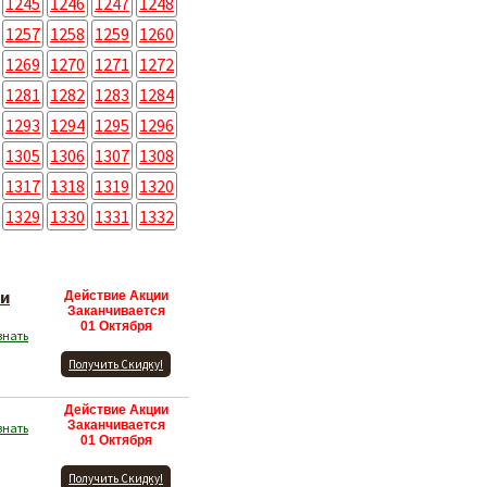
1245
1246
1247
1248
1257
1258
1259
1260
1269
1270
1271
1272
1281
1282
1283
1284
1293
1294
1295
1296
1305
1306
1307
1308
1317
1318
1319
1320
1329
1330
1331
1332
чи
Действие Акции
Заканчивается
01 Октября
знать
Получить Скидку!
Действие Акции
Заканчивается
знать
01 Октября
Получить Скидку!