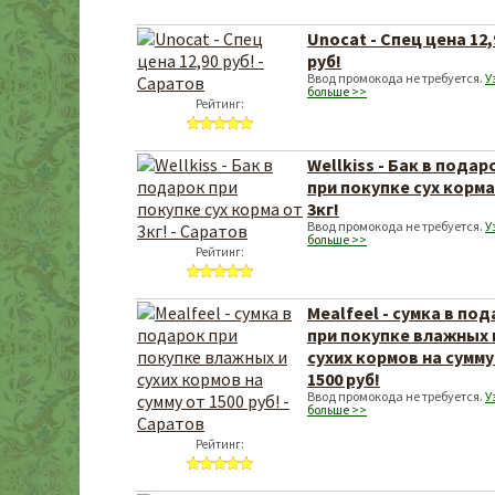
Unocat - Спец цена 12,
руб!
Ввод промокода не требуется.
У
больше >>
Рейтинг:
Wellkiss - Бак в подар
при покупке сух корма
3кг!
Ввод промокода не требуется.
У
больше >>
Рейтинг:
Mealfeel - сумка в по
при покупке влажных 
сухих кормов на сумму
1500 руб!
Ввод промокода не требуется.
У
больше >>
Рейтинг: