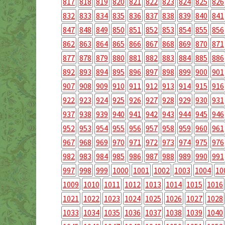
817
818
819
820
821
822
823
824
825
826
832
833
834
835
836
837
838
839
840
841
847
848
849
850
851
852
853
854
855
856
862
863
864
865
866
867
868
869
870
871
877
878
879
880
881
882
883
884
885
886
892
893
894
895
896
897
898
899
900
901
907
908
909
910
911
912
913
914
915
916
922
923
924
925
926
927
928
929
930
931
937
938
939
940
941
942
943
944
945
946
952
953
954
955
956
957
958
959
960
961
967
968
969
970
971
972
973
974
975
976
982
983
984
985
986
987
988
989
990
991
997
998
999
1000
1001
1002
1003
1004
10
1009
1010
1011
1012
1013
1014
1015
1016
1021
1022
1023
1024
1025
1026
1027
1028
1033
1034
1035
1036
1037
1038
1039
1040