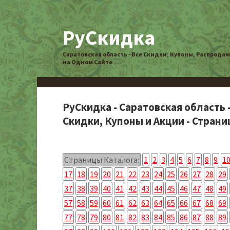
РуСкидка
Саратовская область - Все Скидки, Купоны, Распрода
на Одном Сайте
РуСкидка - Саратовская область 
Скидки, Купоны и Акции - Страниц
Страницы Каталога:
1
2
3
4
5
6
7
8
9
1
17
18
19
20
21
22
23
24
25
26
27
28
29
37
38
39
40
41
42
43
44
45
46
47
48
49
57
58
59
60
61
62
63
64
65
66
67
68
69
77
78
79
80
81
82
83
84
85
86
87
88
89