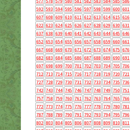
577
578
579
580
581
582
583
584
585
586
592
593
594
595
596
597
598
599
600
601
607
608
609
610
611
612
613
614
615
616
622
623
624
625
626
627
628
629
630
631
637
638
639
640
641
642
643
644
645
646
652
653
654
655
656
657
658
659
660
661
667
668
669
670
671
672
673
674
675
676
682
683
684
685
686
687
688
689
690
691
697
698
699
700
701
702
703
704
705
706
712
713
714
715
716
717
718
719
720
721
727
728
729
730
731
732
733
734
735
736
742
743
744
745
746
747
748
749
750
751
757
758
759
760
761
762
763
764
765
766
772
773
774
775
776
777
778
779
780
781
787
788
789
790
791
792
793
794
795
796
802
803
804
805
806
807
808
809
810
811