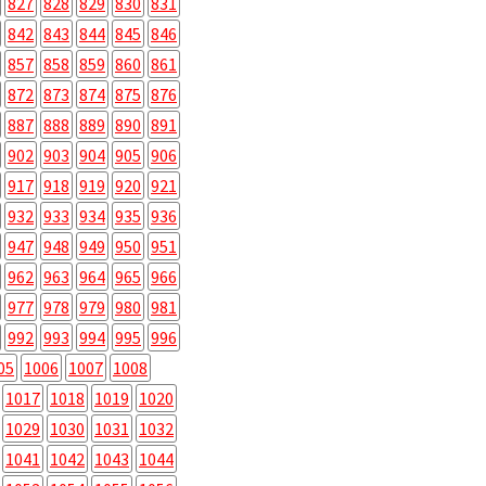
827
828
829
830
831
842
843
844
845
846
857
858
859
860
861
872
873
874
875
876
887
888
889
890
891
902
903
904
905
906
917
918
919
920
921
932
933
934
935
936
947
948
949
950
951
962
963
964
965
966
977
978
979
980
981
992
993
994
995
996
05
1006
1007
1008
1017
1018
1019
1020
1029
1030
1031
1032
1041
1042
1043
1044