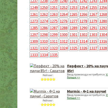
1237
1238
1239
1240
1241
1242
1243
1244
1249
1250
1251
1252
1253
1254
1255
1256
1261
1262
1263
1264
1265
1266
1267
1268
1273
1274
1275
1276
1277
1278
1279
1280
1285
1286
1287
1288
1289
1290
1291
1292
1297
1298
1299
1300
1301
1302
1303
1304
1309
1310
1311
1312
1313
1314
1315
1316
1321
1322
1323
1324
1325
1326
1327
1328
1333
1334
1335
Перфект - 20% на пау
85г!
Ввод промокода не требуется.
У
Рейтинг:
больше >>
Murmix - 4+1 на паучи!
Ввод промокода не требуется.
У
больше >>
Рейтинг: