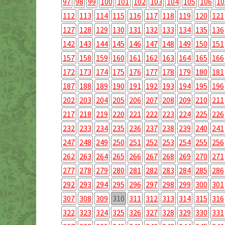
97
98
99
100
101
102
103
104
105
106
10
112
113
114
115
116
117
118
119
120
121
127
128
129
130
131
132
133
134
135
136
142
143
144
145
146
147
148
149
150
151
157
158
159
160
161
162
163
164
165
166
172
173
174
175
176
177
178
179
180
181
187
188
189
190
191
192
193
194
195
196
202
203
204
205
206
207
208
209
210
211
217
218
219
220
221
222
223
224
225
226
232
233
234
235
236
237
238
239
240
241
247
248
249
250
251
252
253
254
255
256
262
263
264
265
266
267
268
269
270
271
277
278
279
280
281
282
283
284
285
286
292
293
294
295
296
297
298
299
300
301
307
308
309
310
311
312
313
314
315
316
322
323
324
325
326
327
328
329
330
331