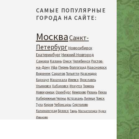
САМЫЕ ПОПУЛЯРНЫЕ
ГОРОДА НА САЙТЕ:
Москва
Санкт-
Петербург
Новосибирск
Екатеринбург
Нижний Новгород
Самара
Казань
Омск
Челябинск
Ростов-
на-Дону
Уфа
Пермь
Волгоград
Красноярск
Воронеж
Саратов
Тольятти
Краснодар
Барнаул
Махачкала
Ижевск
Ярославль
Ульяновск
Хабаровск
Иркутск
Тюмень
Новокузнецк
Оренбург
Кемерово
Рязань
Пенза
Набережные Челны
Астрахань
Липецк
Томск
Тула
Киров
Чебоксары
Сертолово
Калининград
Брянск
Тверь
Магнитогорск
Курск
Иваново