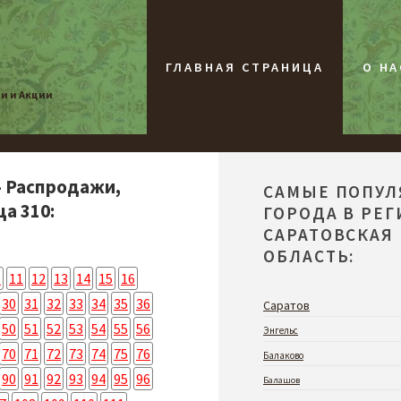
ГЛАВНАЯ СТРАНИЦА
О НА
жи и Акции
- Распродажи,
САМЫЕ ПОПУ
а 310:
ГОРОДА В РЕ
САРАТОВСКАЯ
ОБЛАСТЬ:
0
11
12
13
14
15
16
30
31
32
33
34
35
36
Саратов
50
51
52
53
54
55
56
Энгельс
70
71
72
73
74
75
76
Балаково
90
91
92
93
94
95
96
Балашов