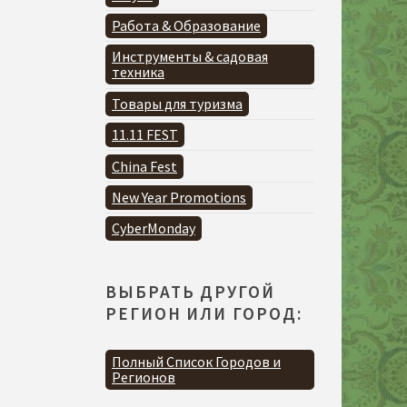
Работа & Образование
Инструменты & садовая
техника
Товары для туризма
11.11 FEST
China Fest
New Year Promotions
CyberMonday
ВЫБРАТЬ ДРУГОЙ
РЕГИОН ИЛИ ГОРОД:
Полный Список Городов и
Регионов