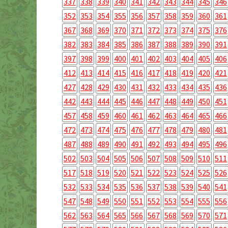
337
338
339
340
341
342
343
344
345
346
352
353
354
355
356
357
358
359
360
361
367
368
369
370
371
372
373
374
375
376
382
383
384
385
386
387
388
389
390
391
397
398
399
400
401
402
403
404
405
406
412
413
414
415
416
417
418
419
420
421
427
428
429
430
431
432
433
434
435
436
442
443
444
445
446
447
448
449
450
451
457
458
459
460
461
462
463
464
465
466
472
473
474
475
476
477
478
479
480
481
487
488
489
490
491
492
493
494
495
496
502
503
504
505
506
507
508
509
510
511
517
518
519
520
521
522
523
524
525
526
532
533
534
535
536
537
538
539
540
541
547
548
549
550
551
552
553
554
555
556
562
563
564
565
566
567
568
569
570
571