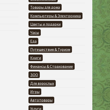
Товары для дома
Компьютеры & Электроника
Цветы и подарки
Часы
Еда
Путешествия & Туризм
Книги
Финансы & Страхование
ЗОО
Для взрослых
Игры
Автотовары
Услуги