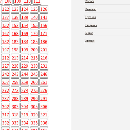
7
108
109
110
111
Вольск
122
123
124
125
126
Ртищево
137
138
139
140
141
Пугачёв
152
153
154
155
156
Петровск
167
168
169
170
171
Маркс
182
183
184
185
186
Аткарск
197
198
199
200
201
212
213
214
215
216
227
228
229
230
231
242
243
244
245
246
257
258
259
260
261
272
273
274
275
276
287
288
289
290
291
302
303
304
305
306
317
318
319
320
321
332
333
334
335
336