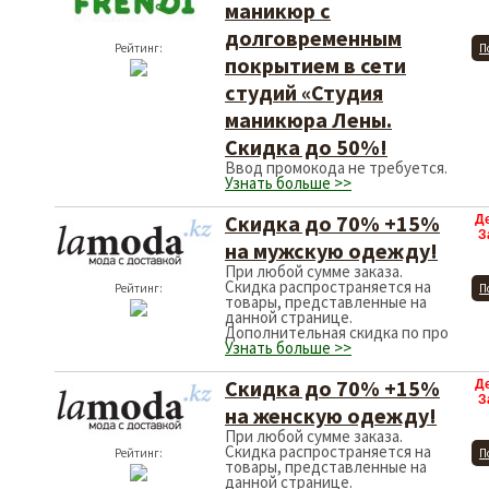
маникюр с
долговременным
Рейтинг:
П
покрытием в сети
студий «Студия
маникюра Лены.
Скидка до 50%!
Ввод промокода не требуется.
Узнать больше >>
Скидка до 70% +15%
Д
З
на мужскую одежду!
При любой сумме заказа.
Скидка распространяется на
Рейтинг:
П
товары, представленные на
данной странице.
Дополнительная скидка по про
Узнать больше >>
Скидка до 70% +15%
Д
З
на женскую одежду!
При любой сумме заказа.
Скидка распространяется на
Рейтинг:
П
товары, представленные на
данной странице.