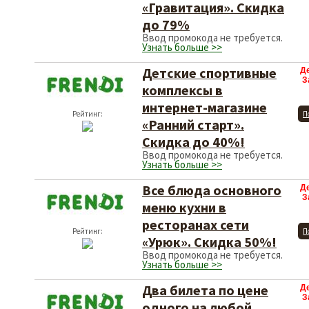
«Гравитация». Скидка
до 79%
Ввод промокода не требуется.
Узнать больше >>
Детские спортивные
Д
З
комплексы в
интернет-магазине
Рейтинг:
П
«Ранний старт».
Скидка до 40%!
Ввод промокода не требуется.
Узнать больше >>
Все блюда основного
Д
З
меню кухни в
ресторанах сети
Рейтинг:
П
«Урюк». Скидка 50%!
Ввод промокода не требуется.
Узнать больше >>
Два билета по цене
Д
З
одного на любой