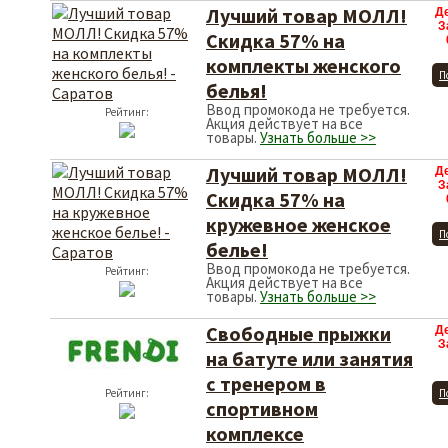
Лучший товар МОЛЛ!
Д
З
Скидка 57% на
комплекты женского
П
белья!
Ввод промокода не требуется.
Рейтинг:
Акция действует на все
товары.
Узнать больше >>
Лучший товар МОЛЛ!
Д
З
Скидка 57% на
кружевное женское
П
белье!
Ввод промокода не требуется.
Рейтинг:
Акция действует на все
товары.
Узнать больше >>
Свободные прыжки
Д
З
на батуте или занятия
с тренером в
Рейтинг:
П
спортивном
комплексе