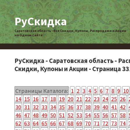
РуСкидка
Саратовская область - Все Скидки, Купоны, Распродажи и Акции
на Одном Сайте
РуСкидка - Саратовская область - Ра
Скидки, Купоны и Акции - Страница 33
Страницы Каталога:
1
2
3
4
5
6
7
8
9
10
14
15
16
17
18
19
20
21
22
23
24
25
26
30
31
32
33
34
35
36
37
38
39
40
41
42
46
47
48
49
50
51
52
53
54
55
56
57
58
62
63
64
65
66
67
68
69
70
71
72
73
74