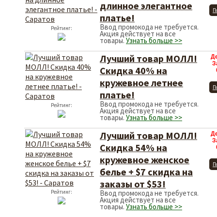
длинное элегантное
П
платье!
Ввод промокода не требуется.
Рейтинг:
Акция действует на все
товары.
Узнать больше >>
Лучший товар МОЛЛ!
Д
З
Скидка 40% на
кружевное летнее
П
платье!
Ввод промокода не требуется.
Рейтинг:
Акция действует на все
товары.
Узнать больше >>
Лучший товар МОЛЛ!
Д
З
Скидка 54% на
кружевное женское
П
белье + $7 скидка на
заказы от $53!
Рейтинг:
Ввод промокода не требуется.
Акция действует на все
товары.
Узнать больше >>