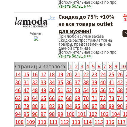
Дополнительная скидка по про
Узнать больше >>
Скидка до 75% +10%
Д
З
на все товары outlet
для мужчин!
Рейтинг:
П
При любой сумме заказа.
Скидка распространяется на
товары, представленные на
данной странице.
Дополнительная скидка по про
Узнать больше >>
Страницы Каталога:
1
2
3
4
5
6
7
8
9
10
14
15
16
17
18
19
20
21
22
23
24
25
26
30
31
32
33
34
35
36
37
38
39
40
41
42
46
47
48
49
50
51
52
53
54
55
56
57
58
62
63
64
65
66
67
68
69
70
71
72
73
74
78
79
80
81
82
83
84
85
86
87
88
89
90
94
95
96
97
98
99
100
101
102
103
104
1
108
109
110
111
112
113
114
115
116
117