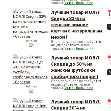
товары.
Узнать больше >>
Лучший товар МОЛЛ!
Д
З
Скидка 83% на
женские зимние
П
куртки с натуральным
мехом!
Рейтинг:
Ввод промокода не требуется.
Акция действует на все
товары.
Узнать больше >>
Лучший товар МОЛЛ!
Д
З
Скидка до 50% на
женские футболки
П
свободного покроя!
Ввод промокода не требуется.
Акция действует на все
Рейтинг:
товары.
Узнать больше >>
Лучший товар МОЛЛ!
Д
З
Скидка 30% на