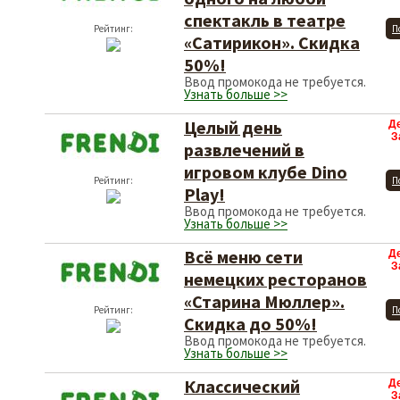
спектакль в театре
Рейтинг:
П
«Сатирикон». Скидка
50%!
Ввод промокода не требуется.
Узнать больше >>
Целый день
Д
З
развлечений в
игровом клубе Dino
Рейтинг:
П
Play!
Ввод промокода не требуется.
Узнать больше >>
Всё меню сети
Д
З
немецких ресторанов
«Старина Мюллер».
Рейтинг:
П
Скидка до 50%!
Ввод промокода не требуется.
Узнать больше >>
Классический
Д
З