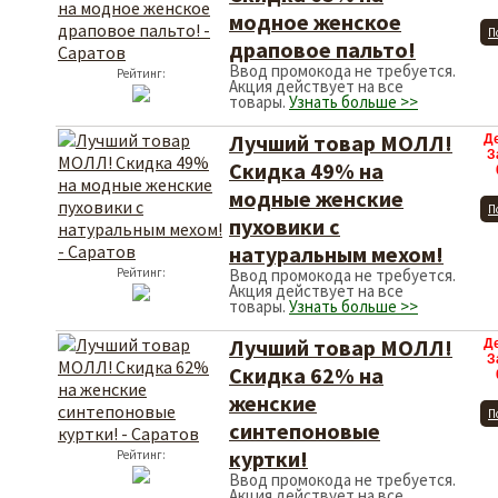
модное женское
П
драповое пальто!
Ввод промокода не требуется.
Рейтинг:
Акция действует на все
товары.
Узнать больше >>
Лучший товар МОЛЛ!
Д
З
Скидка 49% на
модные женские
П
пуховики с
натуральным мехом!
Рейтинг:
Ввод промокода не требуется.
Акция действует на все
товары.
Узнать больше >>
Лучший товар МОЛЛ!
Д
З
Скидка 62% на
женские
П
синтепоновые
куртки!
Рейтинг:
Ввод промокода не требуется.
Акция действует на все