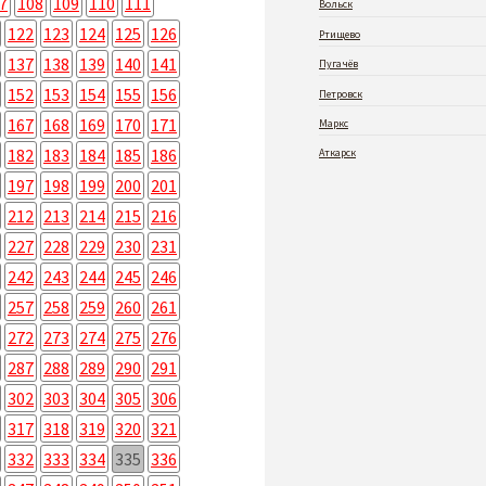
7
108
109
110
111
Вольск
122
123
124
125
126
Ртищево
137
138
139
140
141
Пугачёв
152
153
154
155
156
Петровск
167
168
169
170
171
Маркс
182
183
184
185
186
Аткарск
197
198
199
200
201
212
213
214
215
216
227
228
229
230
231
242
243
244
245
246
257
258
259
260
261
272
273
274
275
276
287
288
289
290
291
302
303
304
305
306
317
318
319
320
321
332
333
334
335
336