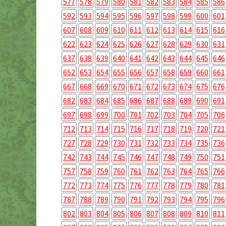
577
578
579
580
581
582
583
584
585
586
592
593
594
595
596
597
598
599
600
601
607
608
609
610
611
612
613
614
615
616
622
623
624
625
626
627
628
629
630
631
637
638
639
640
641
642
643
644
645
646
652
653
654
655
656
657
658
659
660
661
667
668
669
670
671
672
673
674
675
676
682
683
684
685
686
687
688
689
690
691
697
698
699
700
701
702
703
704
705
706
712
713
714
715
716
717
718
719
720
721
727
728
729
730
731
732
733
734
735
736
742
743
744
745
746
747
748
749
750
751
757
758
759
760
761
762
763
764
765
766
772
773
774
775
776
777
778
779
780
781
787
788
789
790
791
792
793
794
795
796
802
803
804
805
806
807
808
809
810
811