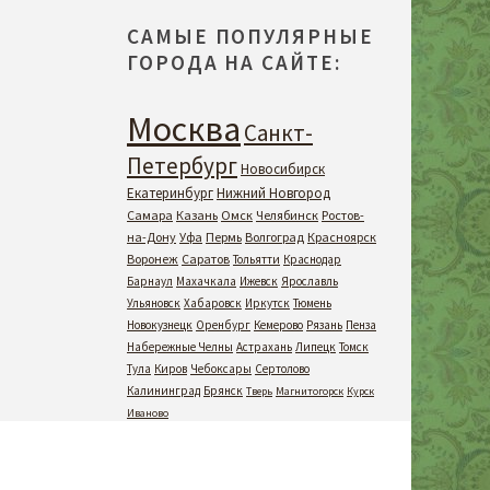
САМЫЕ ПОПУЛЯРНЫЕ
ГОРОДА НА САЙТЕ:
Москва
Санкт-
Петербург
Новосибирск
Екатеринбург
Нижний Новгород
Самара
Казань
Омск
Челябинск
Ростов-
на-Дону
Уфа
Пермь
Волгоград
Красноярск
Воронеж
Саратов
Тольятти
Краснодар
Барнаул
Махачкала
Ижевск
Ярославль
Ульяновск
Хабаровск
Иркутск
Тюмень
Новокузнецк
Оренбург
Кемерово
Рязань
Пенза
Набережные Челны
Астрахань
Липецк
Томск
Тула
Киров
Чебоксары
Сертолово
Калининград
Брянск
Тверь
Магнитогорск
Курск
Иваново