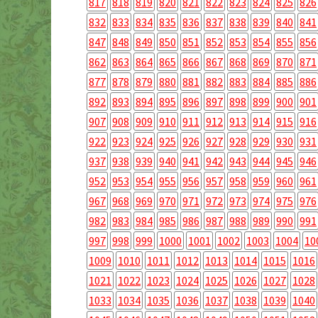
817
818
819
820
821
822
823
824
825
826
832
833
834
835
836
837
838
839
840
841
847
848
849
850
851
852
853
854
855
856
862
863
864
865
866
867
868
869
870
871
877
878
879
880
881
882
883
884
885
886
892
893
894
895
896
897
898
899
900
901
907
908
909
910
911
912
913
914
915
916
922
923
924
925
926
927
928
929
930
931
937
938
939
940
941
942
943
944
945
946
952
953
954
955
956
957
958
959
960
961
967
968
969
970
971
972
973
974
975
976
982
983
984
985
986
987
988
989
990
991
997
998
999
1000
1001
1002
1003
1004
10
1009
1010
1011
1012
1013
1014
1015
1016
1021
1022
1023
1024
1025
1026
1027
1028
1033
1034
1035
1036
1037
1038
1039
1040