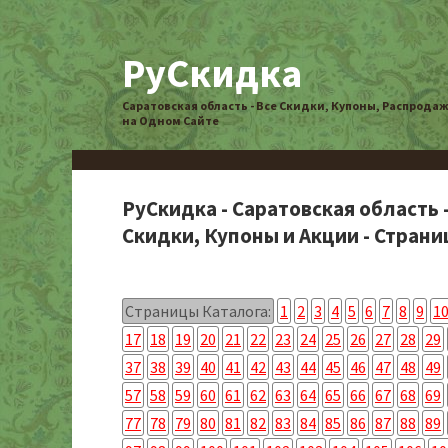
РуСкидка
Саратовская область - Все Скидки, Купоны, Распрода
на Одном Сайте
РуСкидка - Саратовская область 
Скидки, Купоны и Акции - Страниц
Страницы Каталога:
1
2
3
4
5
6
7
8
9
1
17
18
19
20
21
22
23
24
25
26
27
28
29
37
38
39
40
41
42
43
44
45
46
47
48
49
57
58
59
60
61
62
63
64
65
66
67
68
69
77
78
79
80
81
82
83
84
85
86
87
88
89