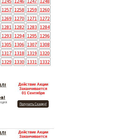
1245
1246
1247
1248
1257
1258
1259
1260
1269
1270
1271
1272
1281
1282
1283
1284
1293
1294
1295
1296
1305
1306
1307
1308
1317
1318
1319
1320
1329
1330
1331
1332
ЛЛ!
Действие Акции
Заканчивается
01 Сентября
в!
Акция
Получить Скидку!
ЛЛ!
Действие Акции
Заканчивается