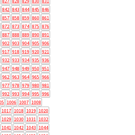
827
828
829
830
831
842
843
844
845
846
857
858
859
860
861
872
873
874
875
876
887
888
889
890
891
902
903
904
905
906
917
918
919
920
921
932
933
934
935
936
947
948
949
950
951
962
963
964
965
966
977
978
979
980
981
992
993
994
995
996
05
1006
1007
1008
1017
1018
1019
1020
1029
1030
1031
1032
1041
1042
1043
1044