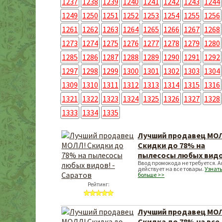
1237
1238
1239
1240
1241
1242
1243
1244
1249
1250
1251
1252
1253
1254
1255
1256
1261
1262
1263
1264
1265
1266
1267
1268
1273
1274
1275
1276
1277
1278
1279
1280
1285
1286
1287
1288
1289
1290
1291
1292
1297
1298
1299
1300
1301
1302
1303
1304
1309
1310
1311
1312
1313
1314
1315
1316
1321
1322
1323
1324
1325
1326
1327
1328
1333
1334
1335
Лучший продавец МО
Скидки до 78% на
пылесосы любых видо
Ввод промокода не требуется. 
действует на все товары.
Узнать
больше >>
Рейтинг:
Лучший продавец МО
Скидка до 78% на все