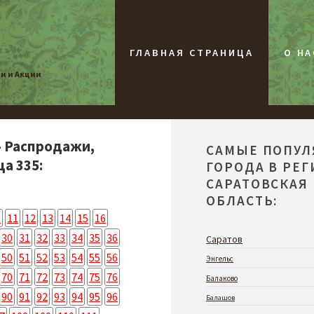
ГЛАВНАЯ СТРАНИЦА
О НА
жи и Акции
- Распродажи,
САМЫЕ ПОПУ
а 335:
ГОРОДА В РЕ
САРАТОВСКАЯ
ОБЛАСТЬ:
0
11
12
13
14
15
16
30
31
32
33
34
35
36
Саратов
50
51
52
53
54
55
56
Энгельс
70
71
72
73
74
75
76
Балаково
90
91
92
93
94
95
96
Балашов