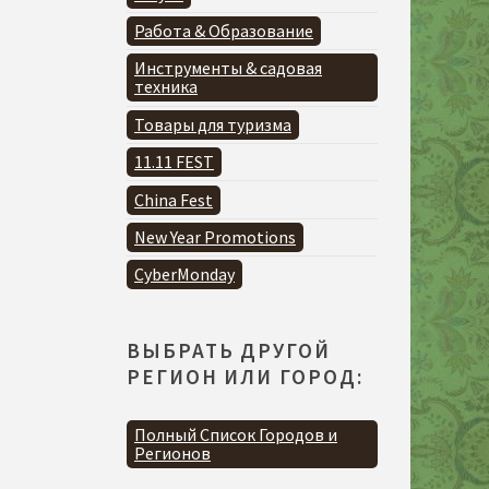
Работа & Образование
Инструменты & садовая
техника
Товары для туризма
11.11 FEST
China Fest
New Year Promotions
CyberMonday
ВЫБРАТЬ ДРУГОЙ
РЕГИОН ИЛИ ГОРОД:
Полный Список Городов и
Регионов