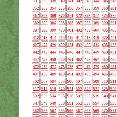
337
338
339
340
341
342
343
344
345
346
352
353
354
355
356
357
358
359
360
361
367
368
369
370
371
372
373
374
375
376
382
383
384
385
386
387
388
389
390
391
397
398
399
400
401
402
403
404
405
406
412
413
414
415
416
417
418
419
420
421
427
428
429
430
431
432
433
434
435
436
442
443
444
445
446
447
448
449
450
451
457
458
459
460
461
462
463
464
465
466
472
473
474
475
476
477
478
479
480
481
487
488
489
490
491
492
493
494
495
496
502
503
504
505
506
507
508
509
510
511
517
518
519
520
521
522
523
524
525
526
532
533
534
535
536
537
538
539
540
541
547
548
549
550
551
552
553
554
555
556
562
563
564
565
566
567
568
569
570
571