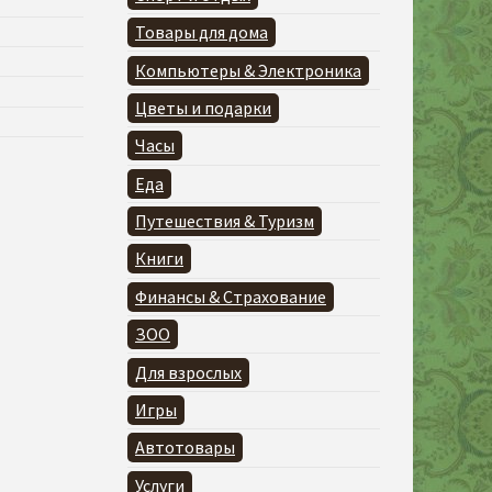
Товары для дома
Компьютеры & Электроника
Цветы и подарки
Часы
Еда
Путешествия & Туризм
Книги
Финансы & Страхование
ЗОО
Для взрослых
Игры
Автотовары
Услуги