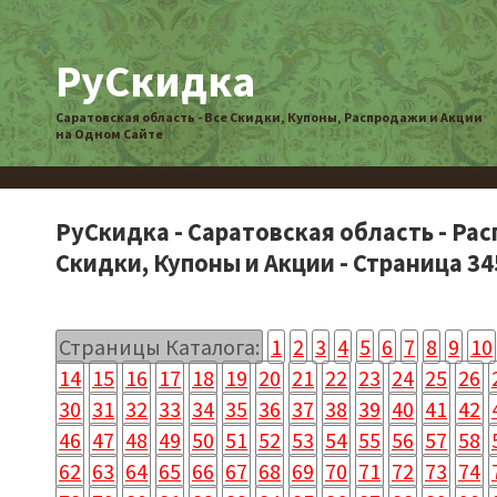
РуСкидка
Саратовская область - Все Скидки, Купоны, Распродажи и Акции
на Одном Сайте
РуСкидка - Саратовская область - Ра
Скидки, Купоны и Акции - Страница 34
Страницы Каталога:
1
2
3
4
5
6
7
8
9
10
14
15
16
17
18
19
20
21
22
23
24
25
26
30
31
32
33
34
35
36
37
38
39
40
41
42
46
47
48
49
50
51
52
53
54
55
56
57
58
62
63
64
65
66
67
68
69
70
71
72
73
74