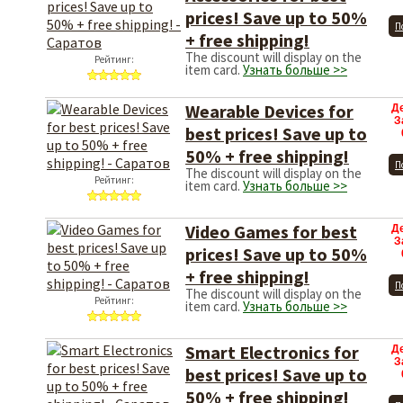
prices! Save up to 50%
П
+ free shipping!
The discount will display on the
Рейтинг:
item card.
Узнать больше >>
Wearable Devices for
Д
З
best prices! Save up to
50% + free shipping!
П
The discount will display on the
Рейтинг:
item card.
Узнать больше >>
Video Games for best
Д
З
prices! Save up to 50%
+ free shipping!
П
The discount will display on the
Рейтинг:
item card.
Узнать больше >>
Smart Electronics for
Д
З
best prices! Save up to
50% + free shipping!