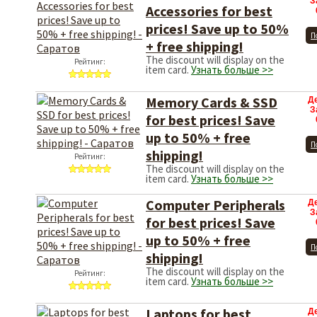
З
Accessories for best
prices! Save up to 50%
П
+ free shipping!
The discount will display on the
Рейтинг:
item card.
Узнать больше >>
Memory Cards & SSD
Д
З
for best prices! Save
up to 50% + free
П
shipping!
Рейтинг:
The discount will display on the
item card.
Узнать больше >>
Computer Peripherals
Д
З
for best prices! Save
up to 50% + free
П
shipping!
The discount will display on the
Рейтинг:
item card.
Узнать больше >>
Laptops for best
Д