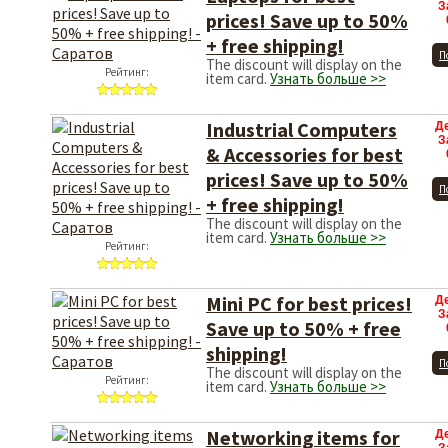
З
prices! Save up to 50%
+ free shipping!
П
The discount will display on the
Рейтинг:
item card.
Узнать больше >>
Industrial Computers
Д
З
& Accessories for best
prices! Save up to 50%
П
+ free shipping!
The discount will display on the
item card.
Узнать больше >>
Рейтинг:
Mini PC for best prices!
Д
З
Save up to 50% + free
shipping!
П
The discount will display on the
Рейтинг:
item card.
Узнать больше >>
Networking items for
Д