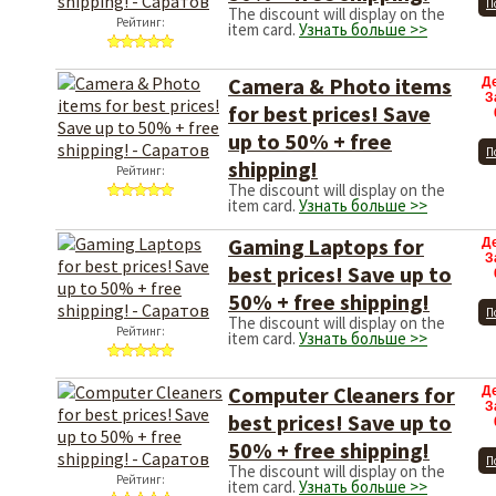
П
The discount will display on the
Рейтинг:
item card.
Узнать больше >>
Camera & Photo items
Д
З
for best prices! Save
up to 50% + free
П
shipping!
Рейтинг:
The discount will display on the
item card.
Узнать больше >>
Gaming Laptops for
Д
З
best prices! Save up to
50% + free shipping!
П
The discount will display on the
Рейтинг:
item card.
Узнать больше >>
Computer Cleaners for
Д
З
best prices! Save up to
50% + free shipping!
П
The discount will display on the
Рейтинг:
item card.
Узнать больше >>