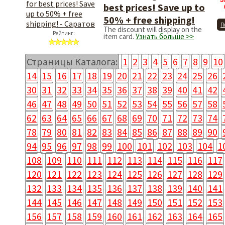
З
best prices! Save up to
50% + free shipping!
П
The discount will display on the
Рейтинг:
item card.
Узнать больше >>
Страницы Каталога:
1
2
3
4
5
6
7
8
9
10
14
15
16
17
18
19
20
21
22
23
24
25
26
30
31
32
33
34
35
36
37
38
39
40
41
42
46
47
48
49
50
51
52
53
54
55
56
57
58
62
63
64
65
66
67
68
69
70
71
72
73
74
78
79
80
81
82
83
84
85
86
87
88
89
90
94
95
96
97
98
99
100
101
102
103
104
1
108
109
110
111
112
113
114
115
116
117
120
121
122
123
124
125
126
127
128
129
132
133
134
135
136
137
138
139
140
141
144
145
146
147
148
149
150
151
152
153
156
157
158
159
160
161
162
163
164
165