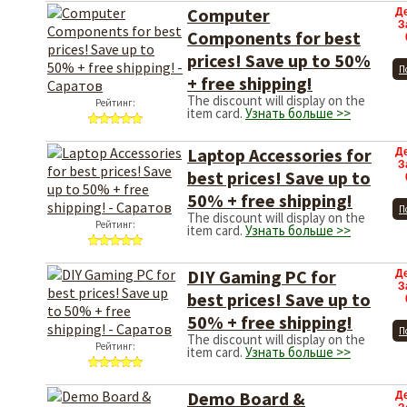
Computer
Д
З
Components for best
prices! Save up to 50%
П
+ free shipping!
The discount will display on the
Рейтинг:
item card.
Узнать больше >>
Laptop Accessories for
Д
З
best prices! Save up to
50% + free shipping!
П
The discount will display on the
Рейтинг:
item card.
Узнать больше >>
DIY Gaming PC for
Д
З
best prices! Save up to
50% + free shipping!
П
The discount will display on the
Рейтинг:
item card.
Узнать больше >>
Demo Board &
Д