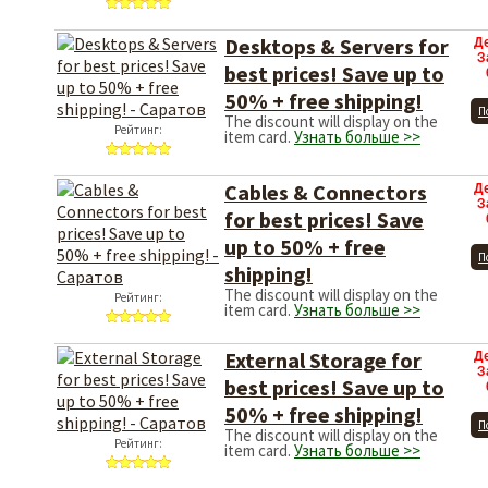
Desktops & Servers for
Д
З
best prices! Save up to
50% + free shipping!
П
The discount will display on the
Рейтинг:
item card.
Узнать больше >>
Cables & Connectors
Д
З
for best prices! Save
up to 50% + free
П
shipping!
The discount will display on the
Рейтинг:
item card.
Узнать больше >>
External Storage for
Д
З
best prices! Save up to
50% + free shipping!
П
The discount will display on the
Рейтинг:
item card.
Узнать больше >>