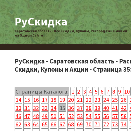
РуСкидка
Саратовская область - Все Скидки, Купоны, Распродажи и Акции
на Одном Сайте
РуСкидка - Саратовская область - Ра
Скидки, Купоны и Акции - Страница 35
Страницы Каталога:
1
2
3
4
5
6
7
8
9
10
14
15
16
17
18
19
20
21
22
23
24
25
26
30
31
32
33
34
35
36
37
38
39
40
41
42
46
47
48
49
50
51
52
53
54
55
56
57
58
62
63
64
65
66
67
68
69
70
71
72
73
74