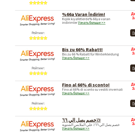
%66a Varan İndirim!
Д
З
Kışlık kıyafetlerde% 66ya varan
indirimler
Узнать больше >>
Рейтинг:
П
Bis zu 66% Rabatt!
Д
З
Bis zu 66 % Rabatt für Winterkleidung
Узнать больше >>
Рейтинг:
П
Fino al 66% di sconto!
Д
З
Fino al 66% di sconto su vestiti invernali
Узнать больше >>
Рейтинг:
П
خصم يصل الي ٦٦٪!
Д
З
خصم يصل الي ٦٦٪ علي الملابس الشتوية
Узнать больше >>