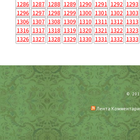
1286
1287
1288
1289
1290
1291
1292
1293
1296
1297
1298
1299
1300
1301
1302
1303
1306
1307
1308
1309
1310
1311
1312
1313
1316
1317
1318
1319
1320
1321
1322
1323
1326
1327
1328
1329
1330
1331
1332
1333
© 20
Лента Комментари