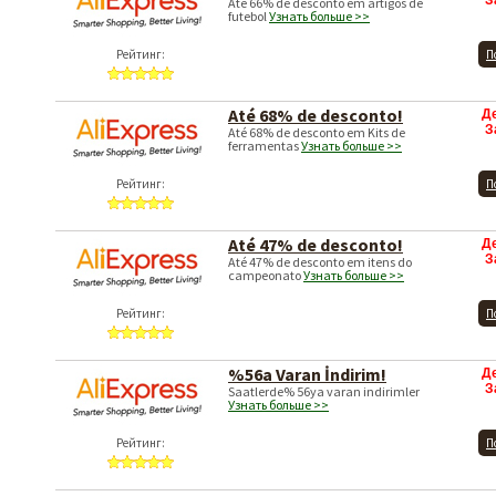
З
Até 66% de desconto em artigos de
futebol
Узнать больше >>
Рейтинг:
П
Até 68% de desconto!
Д
З
Até 68% de desconto em Kits de
ferramentas
Узнать больше >>
Рейтинг:
П
Até 47% de desconto!
Д
З
Até 47% de desconto em itens do
campeonato
Узнать больше >>
Рейтинг:
П
%56a Varan İndirim!
Д
З
Saatlerde% 56ya varan indirimler
Узнать больше >>
Рейтинг:
П