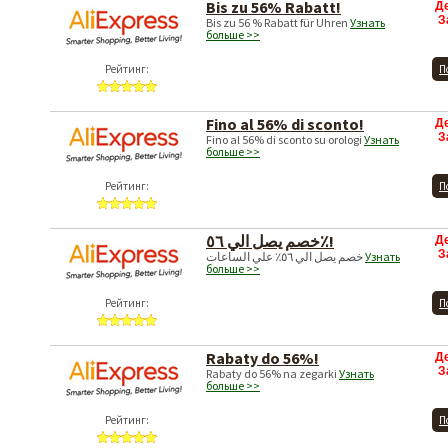
Bis zu 56% Rabatt!
Д
З
Bis zu 56 % Rabatt für Uhren
Узнать
больше >>
Рейтинг:
П
Fino al 56% di sconto!
Д
З
Fino al 56% di sconto su orologi
Узнать
больше >>
Рейтинг:
П
خصم يصل الي ٥٦٪!
Д
З
خصم يصل الي ٥٦٪ علي الساعات
Узнать
больше >>
Рейтинг:
П
Rabaty do 56%!
Д
З
Rabaty do 56% na zegarki
Узнать
больше >>
Рейтинг:
П