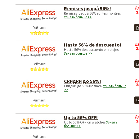
Remises jusquà 56%!
Д
З
Remises jusquà 56% sur les montres
Узнать больше >>
Рейтинг:
П
Hasta 56% de descuento!
Д
З
Hasta 56% de descuento en relojes
Узнать больше >>
Рейтинг:
П
Скидки до 56%!
Д
З
Скидки до 56% на часы
Узнать больше
>>
Рейтинг:
П
Up to 56% OFF!
Д
З
Up to 56% OFF on watches
Узнать
больше >>
Рейтинг:
П