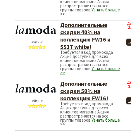
клиентов магазина Акция
распространяется на все
группы товаров
Узнать больше
>>
Дополнительные
Д
З
скидки 40% на
коллекцию FW16 и
Рейтинг:
П
SS17 white!
Требуется ввод промокода
Акция доступна для всех
клиентов магазина Акция
распространяется на все
группы товаров
Узнать больше
>>
Дополнительные
Д
З
скидки 50% на
коллекцию FW16!
Рейтинг:
П
Требуется ввод промокода
Акция доступна для всех
клиентов магазина Акция
распространяется на все
группы товаров
Узнать больше
>>