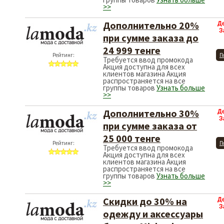
>>
Дополнительно 20%
Д
З
при сумме заказа до
24 999 тенге
Рейтинг:
П
Требуется ввод промокода
Акция доступна для всех
клиентов магазина Акция
распространяется на все
группы товаров
Узнать больше
>>
Дополнительно 30%
Д
З
при сумме заказа от
25 000 тенге
Рейтинг:
П
Требуется ввод промокода
Акция доступна для всех
клиентов магазина Акция
распространяется на все
группы товаров
Узнать больше
>>
Скидки до 30% на
Д
З
одежду и аксессуары