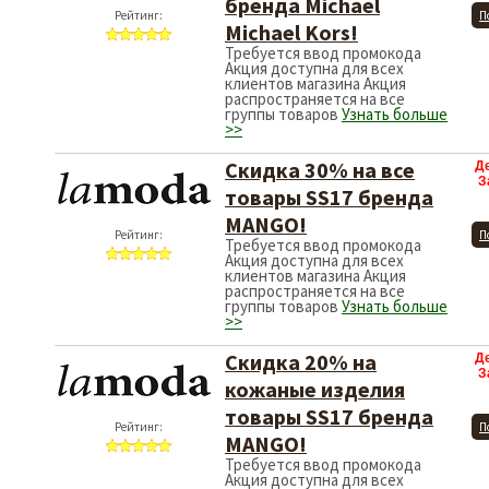
бренда Michael
Рейтинг:
П
Michael Kors!
Требуется ввод промокода
Акция доступна для всех
клиентов магазина Акция
распространяется на все
группы товаров
Узнать больше
>>
Скидка 30% на все
Д
З
товары SS17 бренда
MANGO!
Рейтинг:
П
Требуется ввод промокода
Акция доступна для всех
клиентов магазина Акция
распространяется на все
группы товаров
Узнать больше
>>
Скидка 20% на
Д
З
кожаные изделия
товары SS17 бренда
Рейтинг:
П
MANGO!
Требуется ввод промокода
Акция доступна для всех