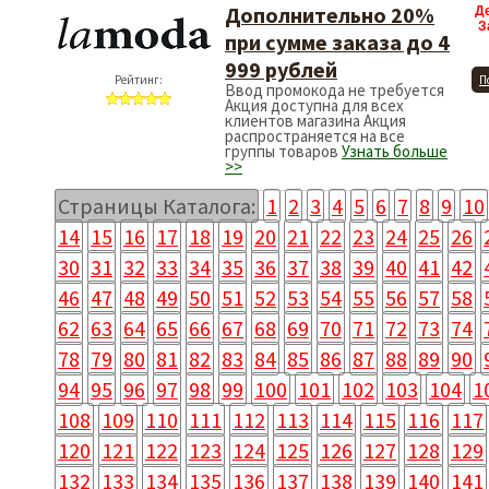
Дополнительно 20%
Д
З
при сумме заказа до 4
999 рублей
Рейтинг:
П
Ввод промокода не требуется
Акция доступна для всех
клиентов магазина Акция
распространяется на все
группы товаров
Узнать больше
>>
Страницы Каталога:
1
2
3
4
5
6
7
8
9
10
14
15
16
17
18
19
20
21
22
23
24
25
26
30
31
32
33
34
35
36
37
38
39
40
41
42
46
47
48
49
50
51
52
53
54
55
56
57
58
62
63
64
65
66
67
68
69
70
71
72
73
74
78
79
80
81
82
83
84
85
86
87
88
89
90
94
95
96
97
98
99
100
101
102
103
104
1
108
109
110
111
112
113
114
115
116
117
120
121
122
123
124
125
126
127
128
129
132
133
134
135
136
137
138
139
140
141