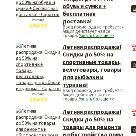
обувь и сумки +
П
бесплатная
доставка!
Рейтинг:
Ввод промокода не требуется.
Акция действует на все
товары.
Узнать больше >>
Летняя распродажа!
Д
З
Скидки до 50% на
спортивные товары,
П
велотовары, товары
для рыбалки и
туризма!
Ввод промокода не требуется.
Акция действует на все
Рейтинг:
товары.
Узнать больше >>
Летняя распродажа!
Д
З
Скидки до 50% на
товары для ремонта
П
и обустройства дома,