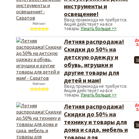
инструменты и
освещение!
Ввод промокода не требуется.
Акция действует на все
Рейтинг:
товары.
Узнать больше >>
Летняя распродажа!
Д
З
Скидки до 50% на
детскую одежду и
П
обувь, игрушки и
другие товары для
детей и мам!
Рейтинг:
Ввод промокода не требуется.
Акция действует на все
товары.
Узнать больше >>
Летняя распродажа!
Д
З
Скидки до 50% на
технику и товары для
П
дома и сада, мебель и
товары для