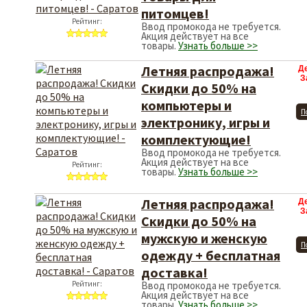
питомцев!
Рейтинг:
Ввод промокода не требуется.
Акция действует на все
товары.
Узнать больше >>
Летняя распродажа!
Д
З
Скидки до 50% на
компьютеры и
П
электронику, игры и
комплектующие!
Ввод промокода не требуется.
Акция действует на все
Рейтинг:
товары.
Узнать больше >>
Летняя распродажа!
Д
З
Скидки до 50% на
мужскую и женскую
П
одежду + бесплатная
доставка!
Рейтинг:
Ввод промокода не требуется.
Акция действует на все
товары.
Узнать больше >>