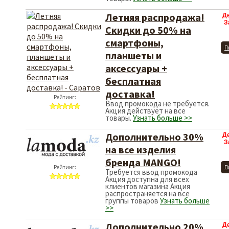
Летняя распродажа!
Д
З
Скидки до 50% на
смартфоны,
П
планшеты и
аксессуары +
бесплатная
доставка!
Рейтинг:
Ввод промокода не требуется.
Акция действует на все
товары.
Узнать больше >>
Дополнительно 30%
Д
З
на все изделия
бренда MANGO!
Рейтинг:
П
Требуется ввод промокода
Акция доступна для всех
клиентов магазина Акция
распространяется на все
группы товаров
Узнать больше
>>
Дополнительно 20%
Д