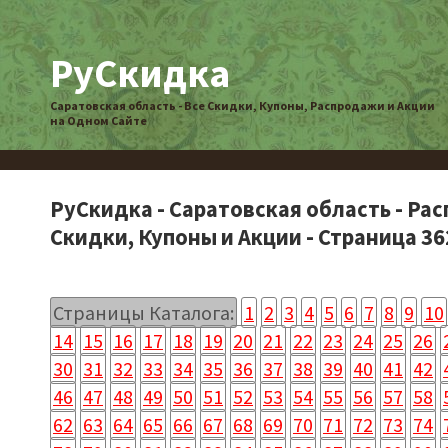
РуСкидка
Саратовская область - Все Скидки, Купоны, Распродажи и Акции
на Одном Сайте
РуСкидка - Саратовская область - Ра
Скидки, Купоны и Акции - Страница 36
Страницы Каталога:
1
2
3
4
5
6
7
8
9
10
14
15
16
17
18
19
20
21
22
23
24
25
26
30
31
32
33
34
35
36
37
38
39
40
41
42
46
47
48
49
50
51
52
53
54
55
56
57
58
62
63
64
65
66
67
68
69
70
71
72
73
74