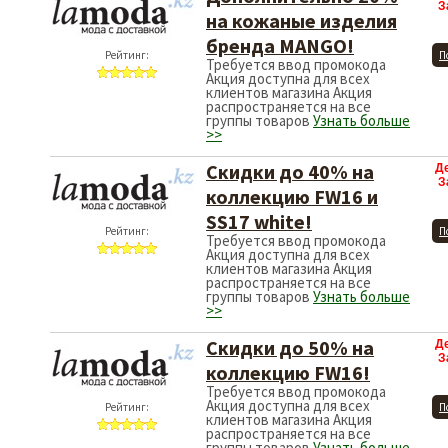
З
на кожаные изделия
бренда MANGO!
Рейтинг:
П
Требуется ввод промокода
Акция доступна для всех
клиентов магазина Акция
распространяется на все
группы товаров
Узнать больше
>>
Скидки до 40% на
Д
З
коллекцию FW16 и
SS17 white!
Рейтинг:
П
Требуется ввод промокода
Акция доступна для всех
клиентов магазина Акция
распространяется на все
группы товаров
Узнать больше
>>
Скидки до 50% на
Д
З
коллекцию FW16!
Требуется ввод промокода
Акция доступна для всех
Рейтинг:
П
клиентов магазина Акция
распространяется на все
группы товаров
Узнать больше