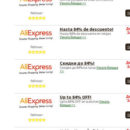
Узнать больше >>
Рейтинг:
П
Hasta 84% de descuento!
Д
З
Hasta 84% de descuento en relojes
Узнать больше >>
Рейтинг:
П
Скидки до 84%!
Д
З
Скидки до 84% на часы
Узнать больше
>>
Рейтинг:
П
Up to 84% OFF!
Д
З
Up to 84% OFF on watches
Узнать
больше >>
Рейтинг:
П