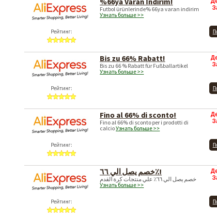
%66ya Varan İndirim!
Д
З
Futbol ürünlerinde% 66ya varan indirim
Узнать больше >>
Рейтинг:
П
Bis zu 66% Rabatt!
Д
З
Bis zu 66 % Rabatt für Fußballartikel
Узнать больше >>
Рейтинг:
П
Fino al 66% di sconto!
Д
З
Fino al 66% di sconto per i prodotti di
calcio
Узнать больше >>
Рейтинг:
П
خصم يصل الي ٦٦٪!
Д
З
خصم يصل الي ٦٦٪ علي منتجات كرة القدم
Узнать больше >>
Рейтинг:
П