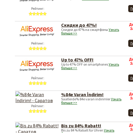
Рейтинг:
П
Скидки до 47%!
Д
З
Скидки до 47% на смартфоны
Узнать
больше >>
Рейтинг:
П
Up to 47% OFF!
Д
З
Up to 47% OFF on smartphones
Узнать
больше >>
Рейтинг:
П
%84e Varan İndirim!
Д
З
Saatlerde% 84e varan indirimler
Узнать
больше >>
Рейтинг:
П
Bis zu 84% Rabatt!
Д
З
Bis zu 84 % Rabatt für Uhren
Узнать