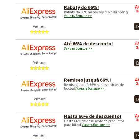
Rabaty do 66%!
Д
З
Rabaty do 66% na towary dla piłki nożnej
Узнать больше >>
Рейтинг:
П
Até 66% de desconto!
Д
З
Узнать больше >>
Рейтинг:
П
Remises jusquà 66%!
Д
З
Remises jusquà 66% sur les articles de
football
Узнать больше >>
Рейтинг:
П
Hasta 66% de descuento!
Д
З
Hasta 66% de descuento en productos
para fútbol
Узнать больше >>
Рейтинг:
П