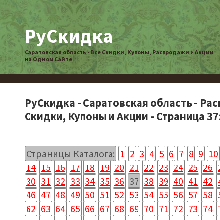
РуСкидка
Саратовская область - Все Скидки, Купоны, Распродажи и Акции
на Одном Сайте
РуСкидка - Саратовская область - Ра
Скидки, Купоны и Акции - Страница 37
Страницы Каталога:
1
2
3
4
5
6
7
8
9
10
14
15
16
17
18
19
20
21
22
23
24
25
26
30
31
32
33
34
35
36
37
38
39
40
41
42
46
47
48
49
50
51
52
53
54
55
56
57
58
62
63
64
65
66
67
68
69
70
71
72
73
74