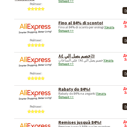
больше >>
Рейтинг:
П
Fino al 84% di sconto!
Д
З
Fino al 84% di sconto per orologi
Узнать
больше >>
Рейтинг:
П
خصم يصل الي ٨٤٪!
Д
З
خصم يصل الي ٨٤٪ علي الساعات
Узнать
больше >>
Рейтинг:
П
Rabaty do 84%!
Д
З
Rabaty do 84% na zegarki
Узнать
больше >>
Рейтинг:
П
Remises jusquà 84%!
Д
З
Remises jusquà 84% sur les montres