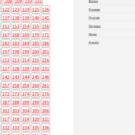
7
108
109
110
111
Вольск
122
123
124
125
126
Ртищево
137
138
139
140
141
Пугачёв
152
153
154
155
156
Петровск
167
168
169
170
171
Маркс
182
183
184
185
186
Аткарск
197
198
199
200
201
212
213
214
215
216
227
228
229
230
231
242
243
244
245
246
257
258
259
260
261
272
273
274
275
276
287
288
289
290
291
302
303
304
305
306
317
318
319
320
321
332
333
334
335
336