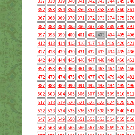
337
338
339
340
341
342
343
344
345
346
352
353
354
355
356
357
358
359
360
361
367
368
369
370
371
372
373
374
375
376
382
383
384
385
386
387
388
389
390
391
397
398
399
400
401
402
403
404
405
406
412
413
414
415
416
417
418
419
420
421
427
428
429
430
431
432
433
434
435
436
442
443
444
445
446
447
448
449
450
451
457
458
459
460
461
462
463
464
465
466
472
473
474
475
476
477
478
479
480
481
487
488
489
490
491
492
493
494
495
496
502
503
504
505
506
507
508
509
510
511
517
518
519
520
521
522
523
524
525
526
532
533
534
535
536
537
538
539
540
541
547
548
549
550
551
552
553
554
555
556
562
563
564
565
566
567
568
569
570
571