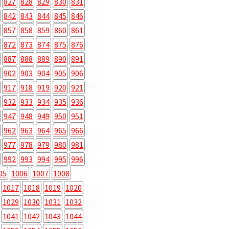
827
828
829
830
831
842
843
844
845
846
857
858
859
860
861
872
873
874
875
876
887
888
889
890
891
902
903
904
905
906
917
918
919
920
921
932
933
934
935
936
947
948
949
950
951
962
963
964
965
966
977
978
979
980
981
992
993
994
995
996
05
1006
1007
1008
1017
1018
1019
1020
1029
1030
1031
1032
1041
1042
1043
1044