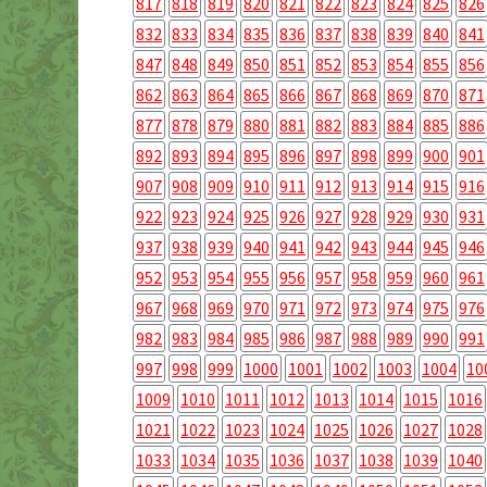
817
818
819
820
821
822
823
824
825
826
832
833
834
835
836
837
838
839
840
841
847
848
849
850
851
852
853
854
855
856
862
863
864
865
866
867
868
869
870
871
877
878
879
880
881
882
883
884
885
886
892
893
894
895
896
897
898
899
900
901
907
908
909
910
911
912
913
914
915
916
922
923
924
925
926
927
928
929
930
931
937
938
939
940
941
942
943
944
945
946
952
953
954
955
956
957
958
959
960
961
967
968
969
970
971
972
973
974
975
976
982
983
984
985
986
987
988
989
990
991
997
998
999
1000
1001
1002
1003
1004
10
1009
1010
1011
1012
1013
1014
1015
1016
1021
1022
1023
1024
1025
1026
1027
1028
1033
1034
1035
1036
1037
1038
1039
1040