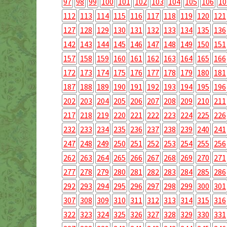
97
98
99
100
101
102
103
104
105
106
10
112
113
114
115
116
117
118
119
120
121
127
128
129
130
131
132
133
134
135
136
142
143
144
145
146
147
148
149
150
151
157
158
159
160
161
162
163
164
165
166
172
173
174
175
176
177
178
179
180
181
187
188
189
190
191
192
193
194
195
196
202
203
204
205
206
207
208
209
210
211
217
218
219
220
221
222
223
224
225
226
232
233
234
235
236
237
238
239
240
241
247
248
249
250
251
252
253
254
255
256
262
263
264
265
266
267
268
269
270
271
277
278
279
280
281
282
283
284
285
286
292
293
294
295
296
297
298
299
300
301
307
308
309
310
311
312
313
314
315
316
322
323
324
325
326
327
328
329
330
331