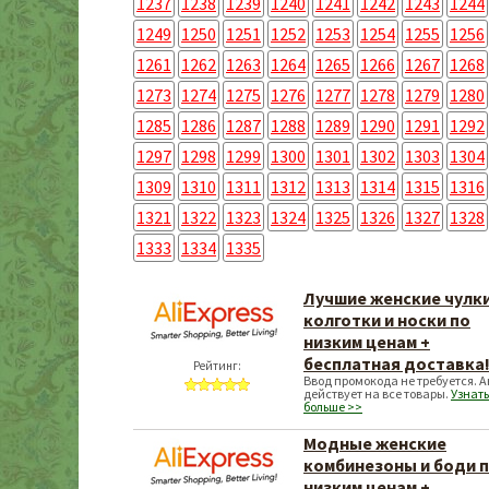
1237
1238
1239
1240
1241
1242
1243
1244
1249
1250
1251
1252
1253
1254
1255
1256
1261
1262
1263
1264
1265
1266
1267
1268
1273
1274
1275
1276
1277
1278
1279
1280
1285
1286
1287
1288
1289
1290
1291
1292
1297
1298
1299
1300
1301
1302
1303
1304
1309
1310
1311
1312
1313
1314
1315
1316
1321
1322
1323
1324
1325
1326
1327
1328
1333
1334
1335
Лучшие женские чулки
колготки и носки по
низким ценам +
бесплатная доставка
Рейтинг:
Ввод промокода не требуется. 
действует на все товары.
Узнать
больше >>
Модные женские
комбинезоны и боди 
низким ценам +