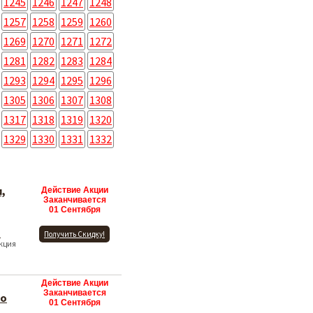
1245
1246
1247
1248
1257
1258
1259
1260
1269
1270
1271
1272
1281
1282
1283
1284
1293
1294
1295
1296
1305
1306
1307
1308
1317
1318
1319
1320
1329
1330
1331
1332
,
Действие Акции
Заканчивается
01 Сентября
!
Получить Скидку!
Акция
Действие Акции
Заканчивается
по
01 Сентября