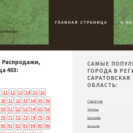
ГЛАВНАЯ СТРАНИЦА
О НА
жи и Акции
- Распродажи,
САМЫЕ ПОПУ
а 403:
ГОРОДА В РЕ
САРАТОВСКАЯ
ОБЛАСТЬ:
0
11
12
13
14
15
16
30
31
32
33
34
35
36
Саратов
50
51
52
53
54
55
56
Энгельс
70
71
72
73
74
75
76
Балаково
90
91
92
93
94
95
96
Балашов