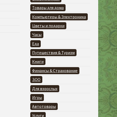
Товары для дома
Компьютеры & Электроника
Цветы и подарки
Часы
Еда
Путешествия & Туризм
Книги
Финансы & Страхование
ЗОО
Для взрослых
Игры
Автотовары
Услуги