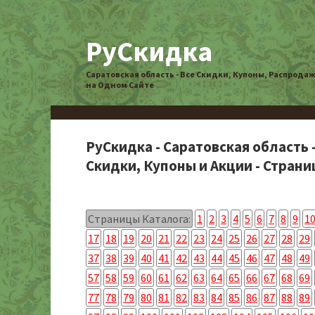
РуСкидка
Саратовская область - Все Скидки, Купоны, Распрода
на Одном Сайте
РуСкидка - Саратовская область 
Скидки, Купоны и Акции - Страниц
Страницы Каталога:
1
2
3
4
5
6
7
8
9
1
17
18
19
20
21
22
23
24
25
26
27
28
29
37
38
39
40
41
42
43
44
45
46
47
48
49
57
58
59
60
61
62
63
64
65
66
67
68
69
77
78
79
80
81
82
83
84
85
86
87
88
89