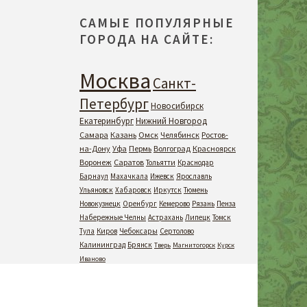
САМЫЕ ПОПУЛЯРНЫЕ
ГОРОДА НА САЙТЕ:
Москва
Санкт-
Петербург
Новосибирск
Екатеринбург
Нижний Новгород
Самара
Казань
Омск
Челябинск
Ростов-
на-Дону
Уфа
Пермь
Волгоград
Красноярск
Воронеж
Саратов
Тольятти
Краснодар
Барнаул
Махачкала
Ижевск
Ярославль
Ульяновск
Хабаровск
Иркутск
Тюмень
Новокузнецк
Оренбург
Кемерово
Рязань
Пенза
Набережные Челны
Астрахань
Липецк
Томск
Тула
Киров
Чебоксары
Сертолово
Калининград
Брянск
Тверь
Магнитогорск
Курск
Иваново