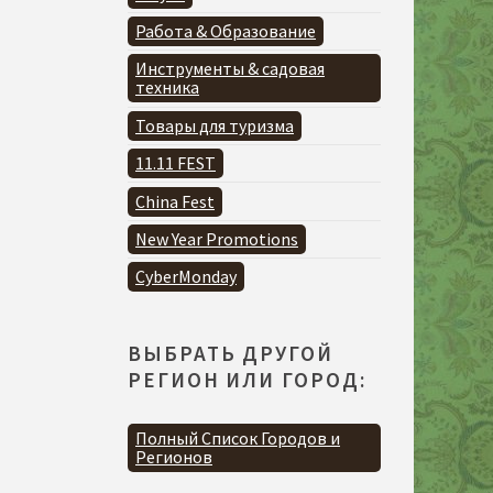
Работа & Образование
Инструменты & садовая
техника
Товары для туризма
11.11 FEST
China Fest
New Year Promotions
CyberMonday
ВЫБРАТЬ ДРУГОЙ
РЕГИОН ИЛИ ГОРОД:
Полный Список Городов и
Регионов