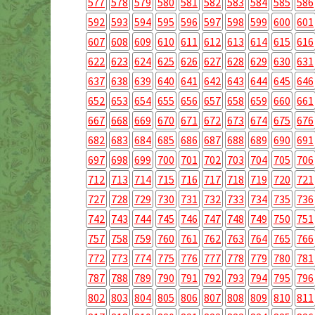
577
578
579
580
581
582
583
584
585
586
592
593
594
595
596
597
598
599
600
601
607
608
609
610
611
612
613
614
615
616
622
623
624
625
626
627
628
629
630
631
637
638
639
640
641
642
643
644
645
646
652
653
654
655
656
657
658
659
660
661
667
668
669
670
671
672
673
674
675
676
682
683
684
685
686
687
688
689
690
691
697
698
699
700
701
702
703
704
705
706
712
713
714
715
716
717
718
719
720
721
727
728
729
730
731
732
733
734
735
736
742
743
744
745
746
747
748
749
750
751
757
758
759
760
761
762
763
764
765
766
772
773
774
775
776
777
778
779
780
781
787
788
789
790
791
792
793
794
795
796
802
803
804
805
806
807
808
809
810
811