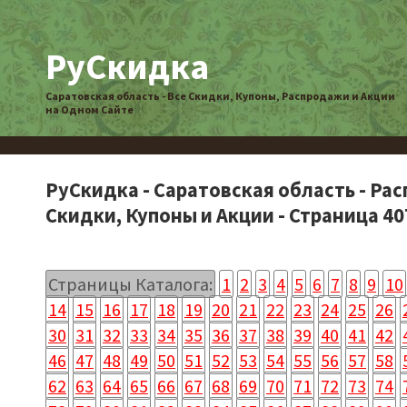
РуСкидка
Саратовская область - Все Скидки, Купоны, Распродажи и Акции
на Одном Сайте
РуСкидка - Саратовская область - Ра
Скидки, Купоны и Акции - Страница 40
Страницы Каталога:
1
2
3
4
5
6
7
8
9
10
14
15
16
17
18
19
20
21
22
23
24
25
26
30
31
32
33
34
35
36
37
38
39
40
41
42
46
47
48
49
50
51
52
53
54
55
56
57
58
62
63
64
65
66
67
68
69
70
71
72
73
74