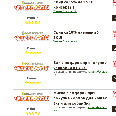
Скидка 15% на 1 SKU
Д
З
консервы!
Узнать больше >>
Рейтинг:
П
Скидка 10% на мешки 5
Д
З
SKU!
Узнать больше >>
Рейтинг:
П
Бак в подарок при покупке
Д
З
упаковки от 7 кг!
До окончания подарков.
Узнать больше
>>
Рейтинг:
П
Миска в подарок при
Д
З
покупке кормов для кошек
2кг и для собак 3кг!
До окончания подарков.
Узнать больше
Рейтинг:
П
>>