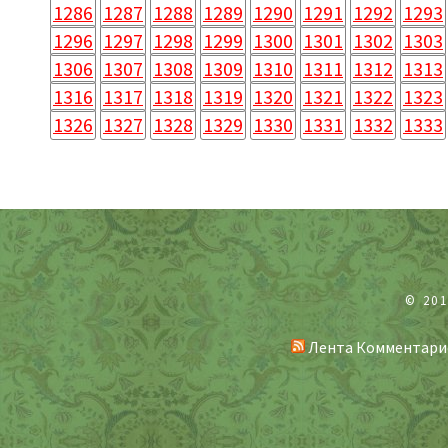
1286
1287
1288
1289
1290
1291
1292
1293
1296
1297
1298
1299
1300
1301
1302
1303
1306
1307
1308
1309
1310
1311
1312
1313
1316
1317
1318
1319
1320
1321
1322
1323
1326
1327
1328
1329
1330
1331
1332
1333
© 20
Лента Комментари