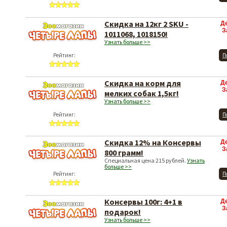
Скидка на 12кг 2 SKU -
Д
З
1011068, 1018150!
Узнать больше >>
Рейтинг:
П
Скидка на корм для
Д
З
мелких собак 1,5кг!
Узнать больше >>
Рейтинг:
П
Скидка 12% на Консервы
Д
З
800 грамм!
Специальная цена 215 рублей.
Узнать
больше >>
Рейтинг:
П
Консервы 100г: 4+1 в
Д
З
подарок!
Узнать больше >>