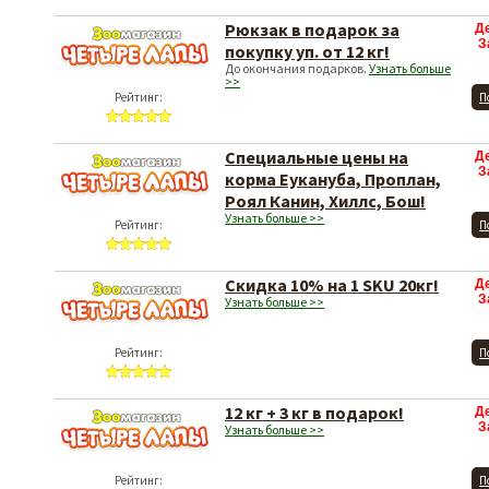
Рюкзак в подарок за
Д
З
покупку уп. от 12 кг!
До окончания подарков.
Узнать больше
>>
Рейтинг:
П
Специальные цены на
Д
З
корма Еукануба, Проплан,
Роял Канин, Хиллс, Бош!
Узнать больше >>
Рейтинг:
П
Скидка 10% на 1 SKU 20кг!
Д
З
Узнать больше >>
Рейтинг:
П
12 кг + 3 кг в подарок!
Д
З
Узнать больше >>
Рейтинг:
П