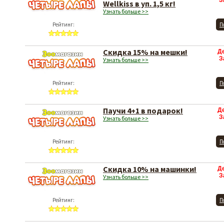
З
Wellkiss в уп. 1,5 кг!
Узнать больше >>
Рейтинг:
П
Скидка 15% на мешки!
Д
З
Узнать больше >>
Рейтинг:
П
Паучи 4+1 в подарок!
Д
З
Узнать больше >>
Рейтинг:
П
Скидка 10% на машинки!
Д
З
Узнать больше >>
Рейтинг:
П