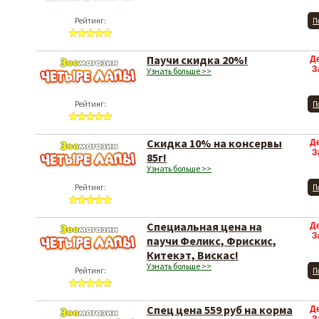
Рейтинг:
П
Паучи скидка 20%!
Д
З
Узнать больше >>
Рейтинг:
П
Скидка 10% на консервы
Д
З
85г!
Узнать больше >>
Рейтинг:
П
Специальная цена на
Д
З
паучи Феликс, Фрискис,
Китекэт, Вискас!
Узнать больше >>
Рейтинг:
П
Спец цена 559 руб на корма
Д