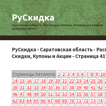
РуСкидка
Саратовская область - Все Скидки, Купоны, Распродажи и Акции
на Одном Сайте
РуСкидка - Саратовская область - Ра
Скидки, Купоны и Акции - Страница 41
Страницы Каталога:
1
2
3
4
5
6
7
8
9
10
14
15
16
17
18
19
20
21
22
23
24
25
26
30
31
32
33
34
35
36
37
38
39
40
41
42
46
47
48
49
50
51
52
53
54
55
56
57
58
62
63
64
65
66
67
68
69
70
71
72
73
74