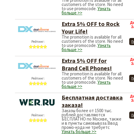
The promotion is available for all
customers of the store. No need
to use promocode.
Узнать
больше >>
Extra 5% OFF to Rock
Д
З
Your Life!
The promotion is available for all
customers of the store. No need
Рейтинг:
П
to use promocode.
Узнать
больше >>
Extra 5% OFF for
Д
З
Brand Cell Phones!
The promotion is available for all
customers of the store. No need
Рейтинг:
П
to use promocode.
Узнать
больше >>
Бесплатная доставка
Д
З
заказа!
Заказы более от 1500 тыс.
рублей доставляются
Рейтинг:
П
БЕСПЛАТНО по Москве, также
и в пункты самовывоза.Ввод
промо-кода не требуетс
Узнать больше >>