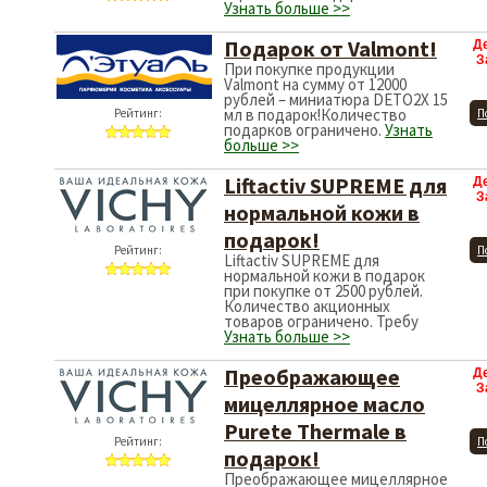
Узнать больше >>
Подарок от Valmont!
Д
З
При покупке продукции
Valmont на сумму от 12000
рублей – миниатюра DETO2X 15
мл в подарок!Количество
Рейтинг:
П
подарков ограничено.
Узнать
больше >>
Liftactiv SUPREME для
Д
З
нормальной кожи в
подарок!
Рейтинг:
П
Liftactiv SUPREME для
нормальной кожи в подарок
при покупке от 2500 рублей.
Количество акционных
товаров ограничено. Требу
Узнать больше >>
Преображающее
Д
З
мицеллярное масло
Purete Thermale в
Рейтинг:
П
подарок!
Преображающее мицеллярное