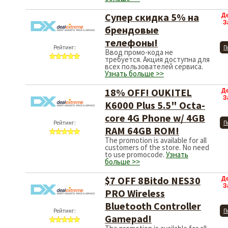
Супер скидка 5% на
Д
З
брендовые
телефоны!
Рейтинг:
П
Ввод промо-кода не
требуется. Акция доступна для
всех пользователей сервиса.
Узнать больше >>
18% OFF! OUKITEL
Д
З
K6000 Plus 5.5" Octa-
core 4G Phone w/ 4GB
Рейтинг:
П
RAM 64GB ROM!
The promotion is available for all
customers of the store. No need
to use promocode.
Узнать
больше >>
$7 OFF 8Bitdo NES30
Д
З
PRO Wireless
Bluetooth Controller
Рейтинг:
П
Gamepad!