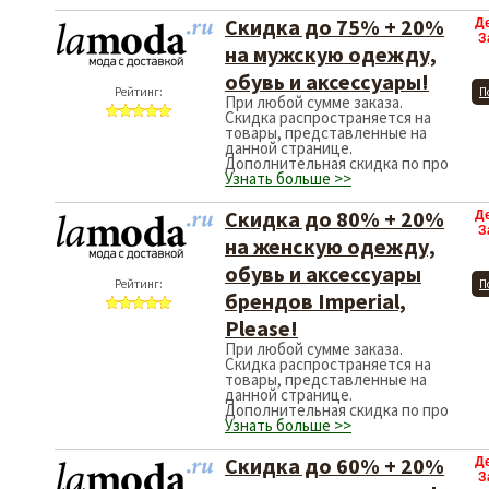
Скидка до 75% + 20%
Д
З
на мужскую одежду,
обувь и аксессуары!
Рейтинг:
П
При любой сумме заказа.
Скидка распространяется на
товары, представленные на
данной странице.
Дополнительная скидка по про
Узнать больше >>
Скидка до 80% + 20%
Д
З
на женскую одежду,
обувь и аксессуары
Рейтинг:
П
брендов Imperial,
Please!
При любой сумме заказа.
Скидка распространяется на
товары, представленные на
данной странице.
Дополнительная скидка по про
Узнать больше >>
Скидка до 60% + 20%
Д
З