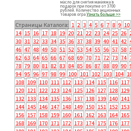
масло для снятия макияжа в
подарок при покупке от 3700
рублей. Количество акционных
товаров огра
Узнать больше >>
Страницы Каталога:
1
2
3
4
5
6
7
8
9
10
14
15
16
17
18
19
20
21
22
23
24
25
26
30
31
32
33
34
35
36
37
38
39
40
41
42
46
47
48
49
50
51
52
53
54
55
56
57
58
62
63
64
65
66
67
68
69
70
71
72
73
74
78
79
80
81
82
83
84
85
86
87
88
89
90
94
95
96
97
98
99
100
101
102
103
104
1
108
109
110
111
112
113
114
115
116
117
120
121
122
123
124
125
126
127
128
129
132
133
134
135
136
137
138
139
140
141
144
145
146
147
148
149
150
151
152
153
156
157
158
159
160
161
162
163
164
165
168
169
170
171
172
173
174
175
176
177