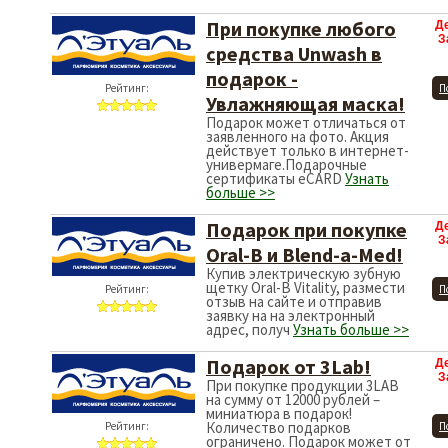
При покупке любого
Д
З
средства Unwash в
подарок -
Рейтинг:
П
Увлажняющая маска!
Подарок может отличаться от
заявленного на фото. Акция
действует только в интернет-
универмаге.Подарочные
сертификаты eCARD
Узнать
больше >>
Подарок при покупке
Д
З
Oral-B и Blend-a-Med!
Купив электрическую зубную
щетку Oral-B Vitality, размести
Рейтинг:
П
отзыв на сайте и отправив
заявку на на электронный
адрес, получ
Узнать больше >>
Подарок от 3Lab!
Д
З
При покупке продукции 3LAB
на сумму от 12000 рублей –
миниатюра в подарок!
Количество подарков
Рейтинг:
П
ограничено. Подарок может от