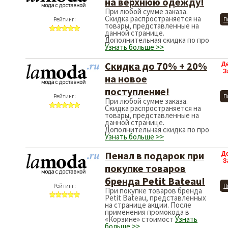
на верхнюю одежду!
При любой сумме заказа.
Скидка распространяется на
Рейтинг:
П
товары, представленные на
данной странице.
Дополнительная скидка по про
Узнать больше >>
Скидка до 70% + 20%
Д
З
на новое
поступление!
Рейтинг:
П
При любой сумме заказа.
Скидка распространяется на
товары, представленные на
данной странице.
Дополнительная скидка по про
Узнать больше >>
Пенал в подарок при
Д
З
покупке товаров
бренда Petit Bateau!
Рейтинг:
П
При покупке товаров бренда
Petit Bateau, представленных
на странице акции. После
применения промокода в
«Корзине» стоимост
Узнать
больше >>