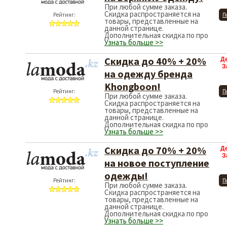
При любой сумме заказа.
Скидка распространяется на
Рейтинг:
П
товары, представленные на
данной странице.
Дополнительная скидка по про
Узнать больше >>
Скидка до 40% + 20%
Д
З
на одежду бренда
Khongboon!
Рейтинг:
П
При любой сумме заказа.
Скидка распространяется на
товары, представленные на
данной странице.
Дополнительная скидка по про
Узнать больше >>
Скидка до 70% + 20%
Д
З
на новое поступление
одежды!
Рейтинг:
П
При любой сумме заказа.
Скидка распространяется на
товары, представленные на
данной странице.
Дополнительная скидка по про
Узнать больше >>