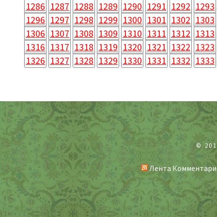
1286
1287
1288
1289
1290
1291
1292
1293
1296
1297
1298
1299
1300
1301
1302
1303
1306
1307
1308
1309
1310
1311
1312
1313
1316
1317
1318
1319
1320
1321
1322
1323
1326
1327
1328
1329
1330
1331
1332
1333
© 20
Лента Комментари