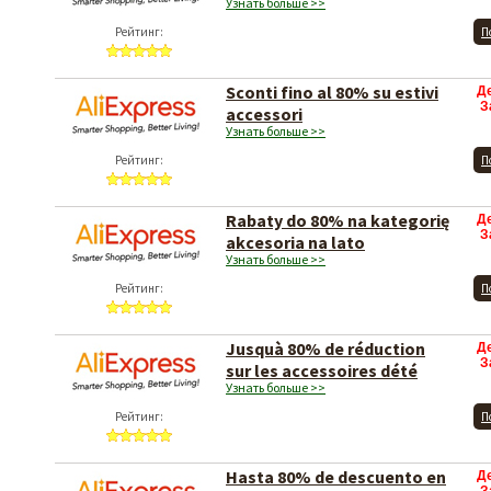
Узнать больше >>
Рейтинг:
П
Sconti fino al 80% su estivi
Д
З
accessori
Узнать больше >>
Рейтинг:
П
Rabaty do 80% na kategorię
Д
З
akcesoria na lato
Узнать больше >>
Рейтинг:
П
Jusquà 80% de réduction
Д
З
sur les accessoires dété
Узнать больше >>
Рейтинг:
П
Hasta 80% de descuento en
Д