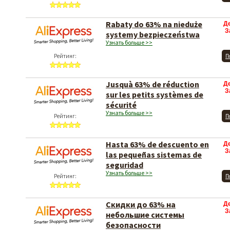
Rabaty do 63% na nieduże
Д
З
systemy bezpieczeństwa
Узнать больше >>
Рейтинг:
П
Jusquà 63% de réduction
Д
З
sur les petits systèmes de
sécurité
Узнать больше >>
Рейтинг:
П
Hasta 63% de descuento en
Д
З
las pequeñas sistemas de
seguridad
Узнать больше >>
Рейтинг:
П
Скидки до 63% на
Д
З
небольшие системы
безопасности