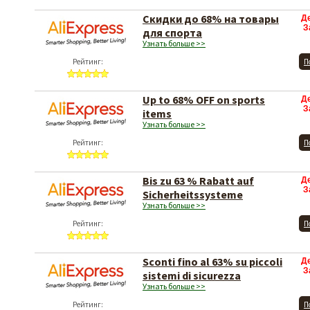
Скидки до 68% на товары
Д
З
для спорта
Узнать больше >>
Рейтинг:
П
Up to 68% OFF on sports
Д
З
items
Узнать больше >>
Рейтинг:
П
Bis zu 63 % Rabatt auf
Д
З
Sicherheitssysteme
Узнать больше >>
Рейтинг:
П
Sconti fino al 63% su piccoli
Д
З
sistemi di sicurezza
Узнать больше >>
Рейтинг:
П