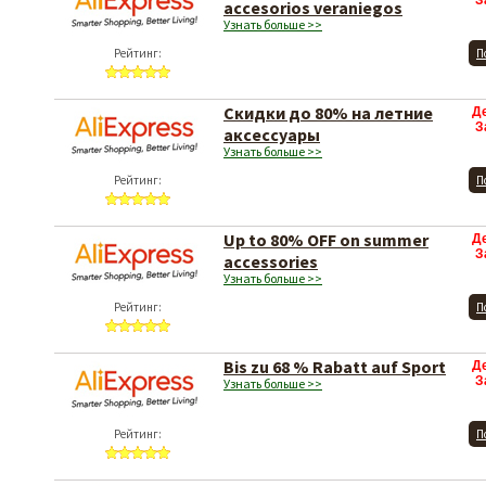
З
accesorios veraniegos
Узнать больше >>
Рейтинг:
П
Скидки до 80% на летние
Д
З
аксессуары
Узнать больше >>
Рейтинг:
П
Up to 80% OFF on summer
Д
З
accessories
Узнать больше >>
Рейтинг:
П
Bis zu 68 % Rabatt auf Sport
Д
З
Узнать больше >>
Рейтинг:
П