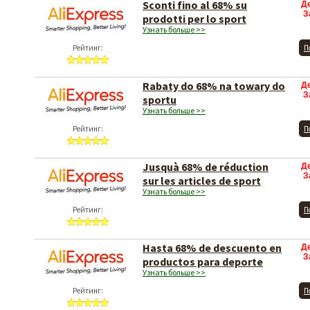
Sconti fino al 68% su
Д
З
prodotti per lo sport
Узнать больше >>
Рейтинг:
П
Rabaty do 68% na towary do
Д
З
sportu
Узнать больше >>
Рейтинг:
П
Jusquà 68% de réduction
Д
З
sur les articles de sport
Узнать больше >>
Рейтинг:
П
Hasta 68% de descuento en
Д
З
productos para deporte
Узнать больше >>
Рейтинг:
П