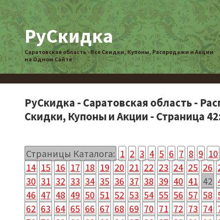
РуСкидка
Саратовская область - Все Скидки, Купоны, Распродажи и Акции
на Одном Сайте
РуСкидка - Саратовская область - Ра
Скидки, Купоны и Акции - Страница 42
Страницы Каталога:
1
2
3
4
5
6
7
8
9
10
14
15
16
17
18
19
20
21
22
23
24
25
26
30
31
32
33
34
35
36
37
38
39
40
41
42
46
47
48
49
50
51
52
53
54
55
56
57
58
62
63
64
65
66
67
68
69
70
71
72
73
74