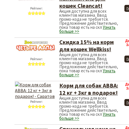
кошек Cleancat!
Рейтинг:
П
Акция доступна для всех
клиентов магазина. Ввод
промо-кода не требуется.
Предложение действительно,
пока товар есть на скл
Узнать
больше >>
Скидка 15% на корм
Д
З
для кошек Wellkiss!
Акция доступна для всех
клиентов магазина. Ввод
Рейтинг:
П
промо-кода не требуется.
Предложение действительно,
пока товар есть на скл
Узнать
больше >>
Корм для собак АВВА:
Д
З
12 кг + 3кг в подарок!
Акция доступна для всех
клиентов магазина. Ввод
Рейтинг:
П
промо-кода не требуется.
Предложение действительно,
пока товар есть на скл
Узнать
больше >>
Специальная цена на
Д