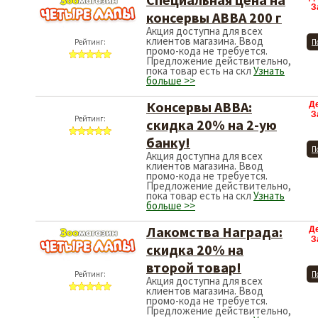
З
консервы АВВА 200 г
Акция доступна для всех
клиентов магазина. Ввод
Рейтинг:
П
промо-кода не требуется.
Предложение действительно,
пока товар есть на скл
Узнать
больше >>
Консервы АВВА:
Д
З
скидка 20% на 2-ую
банку!
Рейтинг:
П
Акция доступна для всех
клиентов магазина. Ввод
промо-кода не требуется.
Предложение действительно,
пока товар есть на скл
Узнать
больше >>
Лакомства Награда:
Д
З
скидка 20% на
второй товар!
Рейтинг:
П
Акция доступна для всех
клиентов магазина. Ввод
промо-кода не требуется.
Предложение действительно,