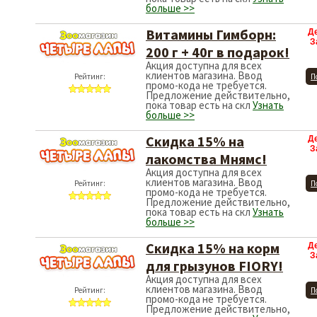
больше >>
Витамины Гимборн:
Д
З
200 г + 40г в подарок!
Акция доступна для всех
клиентов магазина. Ввод
Рейтинг:
П
промо-кода не требуется.
Предложение действительно,
пока товар есть на скл
Узнать
больше >>
Скидка 15% на
Д
З
лакомства Мнямс!
Акция доступна для всех
клиентов магазина. Ввод
Рейтинг:
П
промо-кода не требуется.
Предложение действительно,
пока товар есть на скл
Узнать
больше >>
Скидка 15% на корм
Д
З
для грызунов FIORY!
Акция доступна для всех
клиентов магазина. Ввод
Рейтинг:
П
промо-кода не требуется.
Предложение действительно,