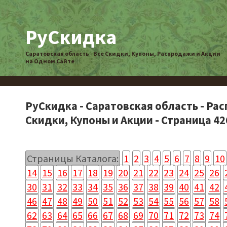
РуСкидка
Саратовская область - Все Скидки, Купоны, Распродажи и Акции
на Одном Сайте
РуСкидка - Саратовская область - Ра
Скидки, Купоны и Акции - Страница 42
Страницы Каталога:
1
2
3
4
5
6
7
8
9
10
14
15
16
17
18
19
20
21
22
23
24
25
26
30
31
32
33
34
35
36
37
38
39
40
41
42
46
47
48
49
50
51
52
53
54
55
56
57
58
62
63
64
65
66
67
68
69
70
71
72
73
74