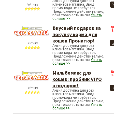
Акция доступна для всех
клиентов магазина. Ввод
Рейтинг:
П
промо-кода не требуется.
Предложение действительно,
пока товар есть на скл
Узнать
больше >>
Вкусный подарок за
Д
З
покупку корма для
кошек Пронатюр!
Рейтинг:
П
Акция доступна для всех
клиентов магазина. Ввод
промо-кода не требуется.
Предложение действительно,
пока товар есть на скл
Узнать
больше >>
Мильбемакс для
Д
З
кошек: пробник VIYO
в подарок!
Рейтинг:
П
Акция доступна для всех
клиентов магазина. Ввод
промо-кода не требуется.
Предложение действительно,
пока товар есть на скл
Узнать
больше >>