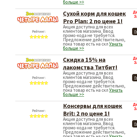
больше >>
Сухой корм для кошек
Д
З
Pro Plan: 2 по цене 1!
Акция доступна для всех
клиентов магазина. Ввод
Рейтинг:
П
промо-кода не требуется.
Предложение действительно,
пока товар есть на скл
Узнать
больше >>
Скидка 15% на
Д
З
лакомства Титбит!
Акция доступна для всех
клиентов магазина. Ввод
Рейтинг:
П
промо-кода не требуется.
Предложение действительно,
пока товар есть на скл
Узнать
больше >>
Консервы для кошек
Д
З
Рейтинг:
Brit: 2 по цене 1!
Акция доступна для всех
клиентов магазина. Ввод
П
промо-кода не требуется.
Предложение действительно,
пока товар есть на скл
Узнать