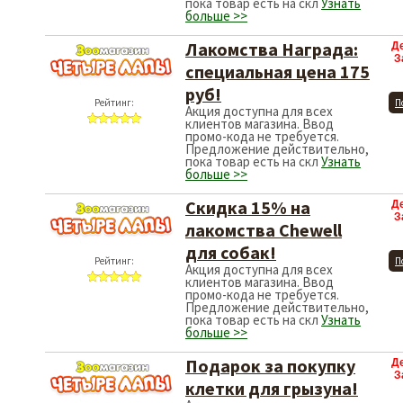
пока товар есть на скл
Узнать
больше >>
Лакомства Награда:
Д
З
специальная цена 175
руб!
Рейтинг:
П
Акция доступна для всех
клиентов магазина. Ввод
промо-кода не требуется.
Предложение действительно,
пока товар есть на скл
Узнать
больше >>
Скидка 15% на
Д
З
лакомства Chewell
для собак!
Рейтинг:
П
Акция доступна для всех
клиентов магазина. Ввод
промо-кода не требуется.
Предложение действительно,
пока товар есть на скл
Узнать
больше >>
Подарок за покупку
Д
З
клетки для грызуна!