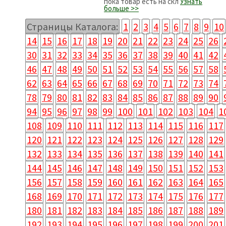
пока товар есть на скл
Узнать
больше >>
Страницы Каталога:
1
2
3
4
5
6
7
8
9
10
14
15
16
17
18
19
20
21
22
23
24
25
26
30
31
32
33
34
35
36
37
38
39
40
41
42
46
47
48
49
50
51
52
53
54
55
56
57
58
62
63
64
65
66
67
68
69
70
71
72
73
74
78
79
80
81
82
83
84
85
86
87
88
89
90
94
95
96
97
98
99
100
101
102
103
104
1
108
109
110
111
112
113
114
115
116
117
120
121
122
123
124
125
126
127
128
129
132
133
134
135
136
137
138
139
140
141
144
145
146
147
148
149
150
151
152
153
156
157
158
159
160
161
162
163
164
165
168
169
170
171
172
173
174
175
176
177
180
181
182
183
184
185
186
187
188
189
192
193
194
195
196
197
198
199
200
201