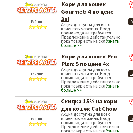
Корм для кошек
Д
З
Gourmet: 4 по цене
3х!
Рейтинг:
П
Акция доступна для всех
клиентов магазина. Ввод
промо-кода не требуется.
Предложение действительно,
пока товар есть на скл
Узнать
больше >>
Корм для кошек Pro
Д
З
Plan: 5 по цене 4х!
Акция доступна для всех
клиентов магазина. Ввод
Рейтинг:
П
промо-кода не требуется.
Предложение действительно,
пока товар есть на скл
Узнать
больше >>
Скидка 15% на корм
Д
З
для кошек Cat Chow!
Акция доступна для всех
клиентов магазина. Ввод
Рейтинг:
П
промо-кода не требуется.
Предложение действительно,
пока товар есть на скл
Узнать