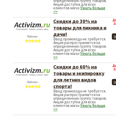
определенную группу товаров.
Акция доступна для всех
клиентов магаз
Узнать больше
>>
Скидки до 30% на
Д
З
товары для пикника и
дачи!
Рейтинг:
П
Ввод промокода не требуется.
Акция распространяется на
определенную группу товаров.
Акция доступна для всех
клиентов магаз
Узнать больше
>>
Скидки до 60% на
Д
З
товары и экипировку
для летних видов
Рейтинг:
П
спорта!
Ввод промокода не требуется.
Акция распространяется на
определенную группу товаров.
Акция доступна для всех
клиентов магаз
Узнать больше
>>