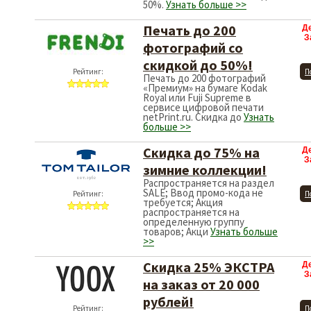
50%.
Узнать больше >>
Печать до 200
Д
З
фотографий со
скидкой до 50%!
Рейтинг:
П
Печать до 200 фотографий
«Премиум» на бумаге Kodak
Royal или Fuji Supreme в
сервисе цифровой печати
netPrint.ru. Скидка до
Узнать
больше >>
Скидка до 75% на
Д
З
зимние коллекции!
Распространяется на раздел
SALE; Ввод промо-кода не
Рейтинг:
П
требуется; Акция
распространяется на
определенную группу
товаров; Акци
Узнать больше
>>
Скидка 25% ЭКСТРА
Д
З
на заказ от 20 000
рублей!
Рейтинг:
П