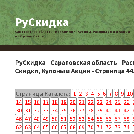
РуСкидка
Саратовская область - Все Скидки, Купоны, Распродажи и Акции
на Одном Сайте
РуСкидка - Саратовская область - Ра
Скидки, Купоны и Акции - Страница 44
Страницы Каталога:
1
2
3
4
5
6
7
8
9
10
14
15
16
17
18
19
20
21
22
23
24
25
26
30
31
32
33
34
35
36
37
38
39
40
41
42
46
47
48
49
50
51
52
53
54
55
56
57
58
62
63
64
65
66
67
68
69
70
71
72
73
74