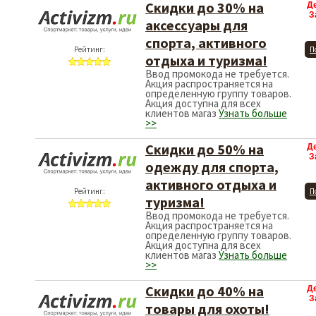
Скидки до 30% на
Д
З
аксессуары для
спорта, активного
Рейтинг:
П
отдыха и туризма!
Ввод промокода не требуется.
Акция распространяется на
определенную группу товаров.
Акция доступна для всех
клиентов магаз
Узнать больше
>>
Скидки до 50% на
Д
З
одежду для спорта,
активного отдыха и
Рейтинг:
П
туризма!
Ввод промокода не требуется.
Акция распространяется на
определенную группу товаров.
Акция доступна для всех
клиентов магаз
Узнать больше
>>
Скидки до 40% на
Д
З
товары для охоты!