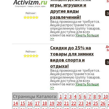
З
игры, игрушки и
другие виды
Рейтинг:
П
развлечений!
Ввод промокода не требуется.
Акция распространяется на
определенную группу товаров.
Акция доступна для всех
клиентов магаз
Узнать больше
>>
Скидки до 25% на
Д
З
Рейтинг:
товары для зимних
видов спорта и
П
отдыха!
Ввод промокода не требуется.
Акция распространяется на
определенную группу товаров.
Акция доступна для всех
клиентов магаз
Узнать больше
>>
Страницы Каталога:
1
2
3
4
5
6
7
8
9
10
14
15
16
17
18
19
20
21
22
23
24
25
26