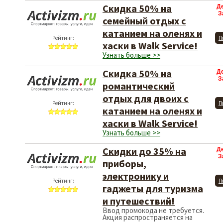
Скидка 50% на
Д
З
семейный отдых с
катанием на оленях и
Рейтинг:
П
хаски в Walk Service!
Узнать больше >>
Скидка 50% на
Д
З
романтический
отдых для двоих с
Рейтинг:
П
катанием на оленях и
хаски в Walk Service!
Узнать больше >>
Скидки до 35% на
Д
З
приборы,
электронику и
Рейтинг:
П
гаджеты для туризма
и путешествий!
Ввод промокода не требуется.
Акция распространяется на