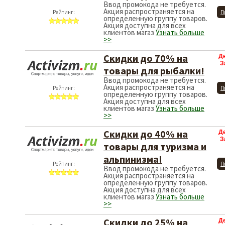
Ввод промокода не требуется.
Акция распространяется на
Рейтинг:
П
определенную группу товаров.
Акция доступна для всех
клиентов магаз
Узнать больше
>>
Скидки до 70% на
Д
З
товары для рыбалки!
Ввод промокода не требуется.
Акция распространяется на
Рейтинг:
П
определенную группу товаров.
Акция доступна для всех
клиентов магаз
Узнать больше
>>
Скидки до 40% на
Д
З
товары для туризма и
альпинизма!
Рейтинг:
П
Ввод промокода не требуется.
Акция распространяется на
определенную группу товаров.
Акция доступна для всех
клиентов магаз
Узнать больше
>>
Скидки до 25% на
Д