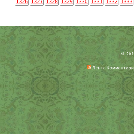
1326
1327
1328
1329
1330
1331
1332
1333
© 20
Лента Комментари