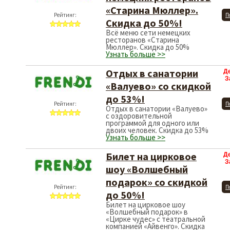
«Старина Мюллер».
Рейтинг:
П
Скидка до 50%!
Всё меню сети немецких
ресторанов «Старина
Мюллер». Скидка до 50%
Узнать больше >>
Отдых в санатории
Д
З
«Валуево» со скидкой
до 53%!
Рейтинг:
П
Отдых в санатории «Валуево»
с оздоровительной
программой для одного или
двоих человек. Скидка до 53%
Узнать больше >>
Билет на цирковое
Д
З
шоу «Волшебный
подарок» со скидкой
Рейтинг:
П
до 50%!
Билет на цирковое шоу
«Волшебный подарок» в
«Цирке чудес» с театральной
компанией «Айвенго». Скидка