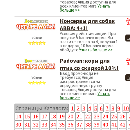
товаров; Акция доступна для
всех клиентов мага
Узнать
больше >>
Консервы для собак
Д
З
АВВА: 4+1!
Условия действия акции: При
покупке 5 баночек корма Вы
Рейтинг:
П
платите только за 4, получая 1
в подарок, 10 баночек корма
обойдутс
Узнать больше >>
Padovan: корм для
Д
З
птиц со скидкой 10%!
Ввод промо-кода не
требуется; Акция
Рейтинг:
П
распространяется на
определенную группу
товаров; Акция доступна для
всех клиентов мага
Узнать
больше >>
Страницы Каталога:
1
2
3
4
5
6
7
8
9
10
14
15
16
17
18
19
20
21
22
23
24
25
26
30
31
32
33
34
35
36
37
38
39
40
41
42