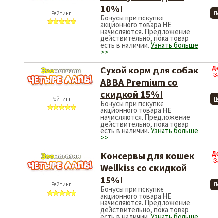
10%!
Рейтинг:
П
Бонусы при покупке
акционного товара НЕ
начисляются. Предложение
действительно, пока товар
есть в наличии.
Узнать больше
>>
Сухой корм для собак
Д
З
АВВА Premium со
скидкой 15%!
Рейтинг:
П
Бонусы при покупке
акционного товара НЕ
начисляются. Предложение
действительно, пока товар
есть в наличии.
Узнать больше
>>
Консервы для кошек
Д
З
Wellkiss со скидкой
15%!
Рейтинг:
П
Бонусы при покупке
акционного товара НЕ
начисляются. Предложение
действительно, пока товар
есть в наличии.
Узнать больше