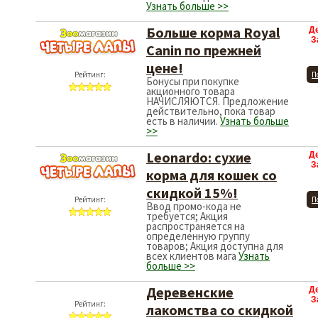
Узнать больше >>
Больше корма Royal
Д
З
Canin по прежней
цене!
Рейтинг:
П
Бонусы при покупке
акционного товара
НАЧИСЛЯЮТСЯ. Предложение
действительно, пока товар
есть в наличии.
Узнать больше
>>
Leonardo: сухие
Д
З
корма для кошек со
скидкой 15%!
Рейтинг:
П
Ввод промо-кода не
требуется; Акция
распространяется на
определенную группу
товаров; Акция доступна для
всех клиентов мага
Узнать
больше >>
Деревенские
Д
З
Рейтинг:
лакомства со скидкой