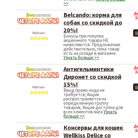
>>
Belcando: корма для
Д
З
собак со скидкой до
20%!
Рейтинг:
П
Бонусы при покупке
акционного товара НЕ
начисляются. Предложение
действительно, пока товар
есть на складе в магазине.
Узнать больше >>
Антигельминтики
Д
З
Диронет со скидкой
15%!
Рейтинг:
П
Ввод промо-кода не
требуется; Акция
распространяется на
определенную группу
товаров; Акция доступна для
всех клиентов мага
Узнать
больше >>
Консервы для кошек
Д
З
Wellkiss Delice со