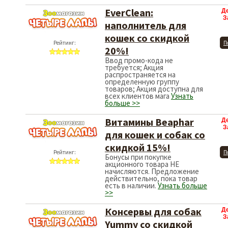
EverClean:
Д
З
наполнитель для
кошек со скидкой
Рейтинг:
П
20%!
Ввод промо-кода не
требуется; Акция
распространяется на
определенную группу
товаров; Акция доступна для
всех клиентов мага
Узнать
больше >>
Витамины Beaphar
Д
З
для кошек и собак со
скидкой 15%!
Рейтинг:
П
Бонусы при покупке
акционного товара НЕ
начисляются. Предложение
действительно, пока товар
есть в наличии.
Узнать больше
>>
Консервы для собак
Д
З
Yummy со скидкой