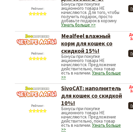
Бонусы при покупке
акционного товара НЕ
Рейтинг:
П
начисляются. Для того, чтобы
получить подарок, просто
добавьте подарок в корзину
Узнать больше >>
Mealfeel влажный
Д
З
корм для кошек со
скидкой 15%!
Рейтинг:
П
Бонусы при покупке
акционного товара НЕ
начисляются. Предложение
действительно, пока товар
есть в наличии.
Узнать больше
>>
SivoCAT: наполнитель
Д
З
для кошек со скидкой
10%!
Рейтинг:
П
Бонусы при покупке
акционного товара НЕ
начисляются. Предложение
действительно, пока товар
есть в наличии.
Узнать больше
>>