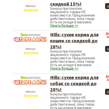
скидкой 15%!
Рейтинг:
П
Бонусы при покупке
акционного товара НЕ
начисляются. Предложение
действительно, пока товар
есть на складе в магазине.
Узнать больше >>
Hills: сухие корма для
Д
З
кошек со скидкой до
20%!
Рейтинг:
П
Бонусы при покупке
акционного товара НЕ
начисляются. Предложение
действительно, пока товар
есть на складе в магазине.
Узнать больше >>
Hills: сухие корма для
Д
З
собак со скидкой до
20%!
Рейтинг:
П
Бонусы при покупке
акционного товара НЕ
начисляются. Предложение
действительно, пока товар
есть на складе в магазине.