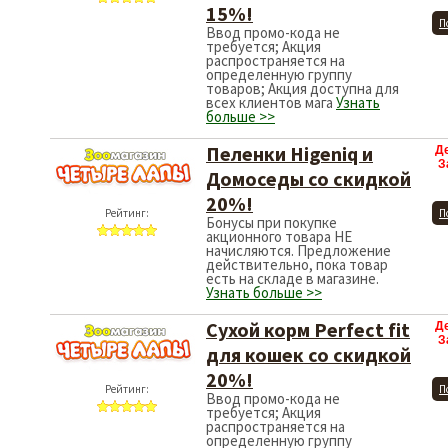
15%!
П
Ввод промо-кода не
требуется; Акция
распространяется на
определенную группу
товаров; Акция доступна для
всех клиентов мага
Узнать
больше >>
Пеленки Higeniq и
Д
З
Домоседы со скидкой
20%!
Рейтинг:
П
Бонусы при покупке
акционного товара НЕ
начисляются. Предложение
действительно, пока товар
есть на складе в магазине.
Узнать больше >>
Сухой корм Perfect fit
Д
З
для кошек со скидкой
20%!
Рейтинг:
П
Ввод промо-кода не
требуется; Акция
распространяется на
определенную группу