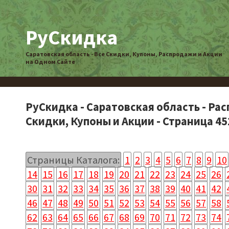
РуСкидка
Саратовская область - Все Скидки, Купоны, Распродажи и Акции
на Одном Сайте
РуСкидка - Саратовская область - Ра
Скидки, Купоны и Акции - Страница 45
Страницы Каталога:
1
2
3
4
5
6
7
8
9
10
14
15
16
17
18
19
20
21
22
23
24
25
26
30
31
32
33
34
35
36
37
38
39
40
41
42
46
47
48
49
50
51
52
53
54
55
56
57
58
62
63
64
65
66
67
68
69
70
71
72
73
74