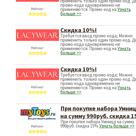
применить только один промо-код. Д
промо-кода одновременно не
применяются. Промо-код на
Узнать
Рейтинг:
больше >>
Скидка 10%!
Требуется ввод промо-кода; Можно
применить только один промо-код. Д
промо-кода одновременно не
применяются. Промо-код на
Узнать
Рейтинг:
больше >>
Скидка 10%!
Требуется ввод промо-кода; Можно
применить только один промо-код. Д
промо-кода одновременно не
применяются. Промо-код на
Узнать
Рейтинг:
больше >>
При покупке набора Умни
на сумму 990руб. скидка 
При покупке набора Умница на сумму
990руб. скидка 15%
Узнать больше >>
Рейтинг: