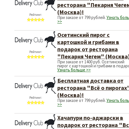
ресторана "Пекарня Чеге
(Москва)!
Рейтинг:
При заказе от 799 рублей.
Узнать бол
>>
Осетинский пирог с
картошкой и грибами в
подарок от ресторана
Рейтинг:
"Пекарня Чегем" (Москва)
При заказе от 1400 руб. Осетинский
пирог с картошкой и грибами в подар
Узнать больше >>
Бесплатная доставка от
ресторана "Всё о пирогах
(Москва)!
Рейтинг:
При заказе от 799 рублей.
Узнать бол
>>
Хачапури по-аджарски в
подарок от ресторана "Вс