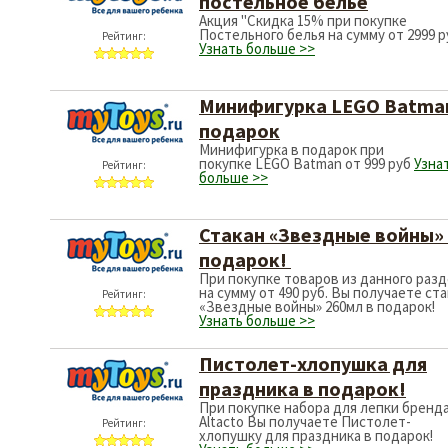
постельное белье
Акция "Скидка 15% при покупке
Постельного белья на сумму от 2999 р
Рейтинг:
Узнать больше >>
Минифигурка LEGO Batma
подарок
Минифигурка в подарок при
покупке LEGO Batman от 999 руб
Узна
Рейтинг:
больше >>
Стакан «Звездные войны»
подарок!
При покупке товаров из данного раз
на сумму от 490 руб. Вы получаете ст
Рейтинг:
«Звездные войны» 260мл в подарок!
Узнать больше >>
Пистолет-хлопушка для
праздника в подарок!
При покупке набора для лепки бренд
Altacto Вы получаете Пистолет-
Рейтинг:
хлопушку для праздника в подарок!