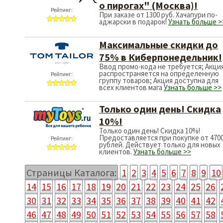
о пирогах" (Москва)!
Рейтинг:
При заказе от 1300 руб. Хачапури по-
аджарски в подарок!
Узнать больше >
Максимальные скидки до
75% в Киберпонедельник!
Ввод промо-кода не требуется; Акци
распространяется на определенную
Рейтинг:
группу товаров; Акция доступна для
всех клиентов мага
Узнать больше >>
Только один день! Скидка
10%!
Только один день! Скидка 10%!
Предоставляется при покупке от 470
Рейтинг:
рублей. Действует только для новых
клиентов.
Узнать больше >>
Страницы Каталога:
1
2
3
4
5
6
7
8
9
10
14
15
16
17
18
19
20
21
22
23
24
25
26
30
31
32
33
34
35
36
37
38
39
40
41
42
46
47
48
49
50
51
52
53
54
55
56
57
58