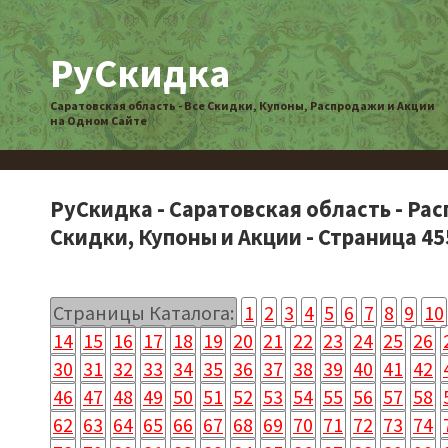
РуСкидка
Саратовская область - Все Скидки, Купоны, Распродажи и Акции
на Одном Сайте
РуСкидка - Саратовская область - Ра
Скидки, Купоны и Акции - Страница 45
Страницы Каталога:
1
2
3
4
5
6
7
8
9
10
14
15
16
17
18
19
20
21
22
23
24
25
26
30
31
32
33
34
35
36
37
38
39
40
41
42
46
47
48
49
50
51
52
53
54
55
56
57
58
62
63
64
65
66
67
68
69
70
71
72
73
74