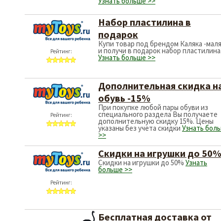
Узнать больше >>
Набор пластилина в
подарок
Купи товар под брендом Каляка -мал
и получи в подарок набор пластилина
Рейтинг:
Узнать больше >>
Дополнительная скидка н
обувь -15%
При покупке любой пары обуви из
специального раздела Вы получаете
Рейтинг:
дополнительную скидку 15%. Цены
указаны без учета скидки
Узнать бол
>>
Скидки на игрушки до 50
Скидки на игрушки до 50%
Узнать
больше >>
Рейтинг:
Бесплатная доставка от