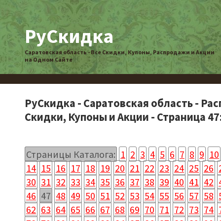
РуСкидка
Саратовская область - Все Скидки, Купоны, Распродажи и Акции
на Одном Сайте
РуСкидка - Саратовская область - Ра
Скидки, Купоны и Акции - Страница 47
Страницы Каталога:
1
2
3
4
5
6
7
8
9
10
14
15
16
17
18
19
20
21
22
23
24
25
26
30
31
32
33
34
35
36
37
38
39
40
41
42
46
47
48
49
50
51
52
53
54
55
56
57
58
62
63
64
65
66
67
68
69
70
71
72
73
74