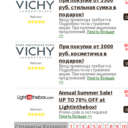
З
руб. стильная сумка в
подарок!
Рейтинг:
П
Ввод промокода требуется.
Подробности на страничке
акции. При наличии акционных
предложений.
Узнать больше
>>
При покупке от 3000
Д
З
руб. косметичка в
подарок!
Рейтинг:
П
Ввод промокода требуется.
Подробности на страничке
акции. При наличии акционных
предложений.
Узнать больше
>>
Annual Summer Sale!
Д
З
UP TO 70% OFF at
Lightinthebox!
Рейтинг:
П
Promo code is not required.
Узнать больше >>
Страницы Каталога:
1
2
3
4
5
6
7
8
9
10