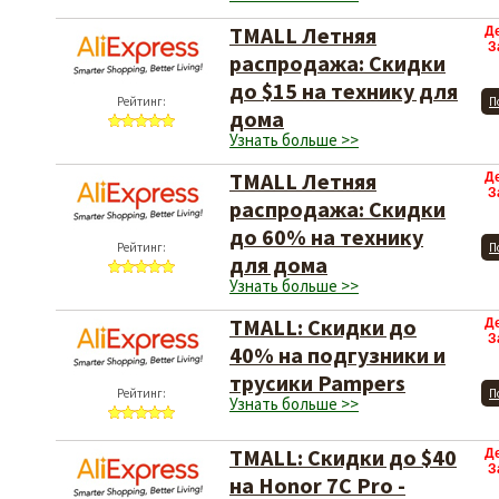
TMALL Летняя
Д
З
распродажа: Скидки
до $15 на технику для
Рейтинг:
П
дома
Узнать больше >>
TMALL Летняя
Д
З
распродажа: Скидки
до 60% на технику
Рейтинг:
П
для дома
Узнать больше >>
TMALL: Скидки до
Д
З
40% на подгузники и
трусики Pampers
Рейтинг:
П
Узнать больше >>
TMALL: Скидки до $40
Д
З
на Honor 7C Pro -