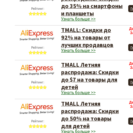
до 35% на смартфоны
Рейтинг:
П
и планшеты
Узнать больше >>
TMALL: Скидки до
Д
З
92% на товары от
лучших продавцов
Рейтинг:
П
Узнать больше >>
TMALL Летняя
Д
З
распродажа: Скидки
до $7 на товары для
Рейтинг:
П
детей
Узнать больше >>
TMALL Летняя
Д
З
распродажа: Скидки
до 50% на товары
Рейтинг:
П
для детей
Узнать больше >>