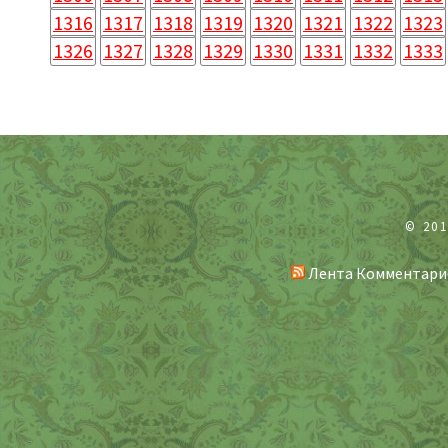
1316
1317
1318
1319
1320
1321
1322
1323
1326
1327
1328
1329
1330
1331
1332
1333
© 20
Лента Комментари