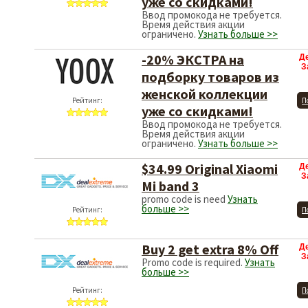
уже со скидками!
Ввод промокода не требуется.
Время действия акции
ограничено.
Узнать больше >>
-20% ЭКСТРА на
Д
З
подборку товаров из
женской коллекции
Рейтинг:
П
уже со скидками!
Ввод промокода не требуется.
Время действия акции
ограничено.
Узнать больше >>
$34.99 Original Xiaomi
Д
З
Mi band 3
promo code is need
Узнать
больше >>
Рейтинг:
П
Buy 2 get extra 8% Off
Д
З
Promo code is required.
Узнать
больше >>
Рейтинг:
П