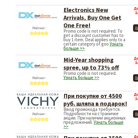
Electronics New
Д
З
Arrivals, Buy One Get
One Free!
Рейтинг:
П
Promo code is not required. To
get a discount customer has to
buy 1 item. Deal applies only to a
certain category of goo
Узнать
больше >>
Mid-Year shopping
Д
З
spree, up to 73% off
Promo code is not required.
Узнать больше >>
Рейтинг:
П
При покупке от 4500
Д
З
руб. шляпа в подарок!
Ввод промокода требуется.
Подробности на страничке
Рейтинг:
П
акции. При наличии акционных
предложений.
Узнать больше
>>
При покупке от 3500
Д