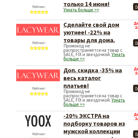
только 14 июня!
Рейтинг:
П
Узнать больше >>
Сделайте свой дом
Д
З
уютнее! -22% на
товары для дома.
Рейтинг:
П
Промокод не
распространяется на товар с
SALE, FIX и звездочкой.
Узнать
больше >>
Доп. скидка -35% на
Д
З
весь каталог
платьев!
Рейтинг:
П
Промокод не
распространяется на товар с
SALE, FIX и звездочкой.
Узнать
больше >>
-20% ЭКСТРА на
Д
З
подборку товаров из
мужской коллекции
Рейтинг:
П