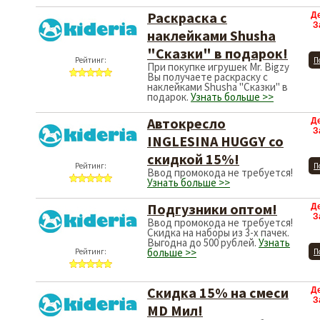
Раскраска с
Д
З
наклейками Shusha
"Сказки" в подарок!
Рейтинг:
П
При покупке игрушек Mr. Bigzy
Вы получаете раскраску с
наклейками Shusha "Сказки" в
подарок.
Узнать больше >>
Автокресло
Д
З
INGLESINA HUGGY со
скидкой 15%!
Рейтинг:
П
Ввод промокода не требуется!
Узнать больше >>
Подгузники оптом!
Д
З
Ввод промокода не требуется!
Скидка на наборы из 3-х пачек.
Выгодна до 500 рублей.
Узнать
больше >>
Рейтинг:
П
Скидка 15% на смеси
Д
З
MD Мил!