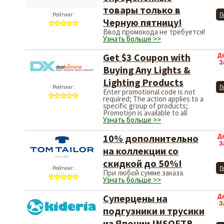
товары только в
Рейтинг:
П
Черную пятницу!
Ввод промокода не требуется!
Узнать больше >>
Get $3 Coupon with
Д
З
Buying Any Lights &
Lighting Products
Рейтинг:
П
Enter promotional code is not
required; The action applies to a
specific group of products;
Promotion is available to all
Узнать больше >>
10% дополнительно
Д
З
на коллекции со
скидкой до 50%!
Рейтинг:
П
При любой сумме заказа.
Узнать больше >>
Суперцены на
Д
З
подгузники и трусики
из Японии INSOFTB.