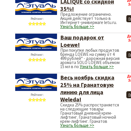
LALIQUE со скидкой
Д
З
35%!
Предложение ограничено.
Акция действует только в
Рейтинг:
П
Интернет-универмаге letu.ru.
Узнать больше >>
Ваш подарок от
Д
З
Loewe!
При покупке любых продуктов
бренда LOEWE на сумму от 4
Рейтинг:
П
499 рублей* - дорожная версия
аромата SOLO LOEWE объемом
15 мл в по
Узнать больше >>
Весь ноябрь скидка
Д
З
25% на Гранатовую
линию для лица
Рейтинг:
П
Weleda!
Скидка 25% распространяется
на следующие товары:
Гранатовый дневной крем-
лифтинг. Гранатовый ночной
крем-лифтинг. Гранатов
Узнать больше >>