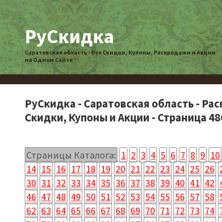
РуСкидка
Саратовская область - Все Скидки, Купоны, Распродажи и Акции
на Одном Сайте
РуСкидка - Саратовская область - Ра
Скидки, Купоны и Акции - Страница 48
Страницы Каталога:
1
2
3
4
5
6
7
8
9
10
14
15
16
17
18
19
20
21
22
23
24
25
26
30
31
32
33
34
35
36
37
38
39
40
41
42
46
47
48
49
50
51
52
53
54
55
56
57
58
62
63
64
65
66
67
68
69
70
71
72
73
74