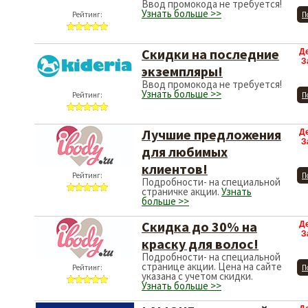
Ввод промокода не требуется!
Узнать больше >>
Рейтинг:
П
Скидки на последние
Д
З
экземпляры!
Ввод промокода не требуется!
Узнать больше >>
Рейтинг:
П
Лучшие предложения
Д
З
для любимых
клиентов!
Рейтинг:
П
Подробности- на специальной
страничке акции.
Узнать
больше >>
Скидка до 30% на
Д
З
краску для волос!
Подробности- на специальной
странице акции. Цена на сайте
Рейтинг:
П
указана с учетом скидки.
Узнать больше >>