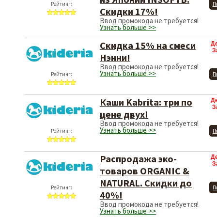
Рейтинг:
П
Скидки 17%!
Ввод промокода не требуется!
Узнать больше >>
Скидка 15% на смеси
Д
З
Нэнни!
Ввод промокода не требуется!
Узнать больше >>
Рейтинг:
П
Каши Kabrita: три по
Д
З
цене двух!
Ввод промокода не требуется!
Узнать больше >>
Рейтинг:
П
Распродажа эко-
Д
З
товаров ORGANIC &
NATURAL. Скидки до
Рейтинг:
П
40%!
Ввод промокода не требуется!
Узнать больше >>