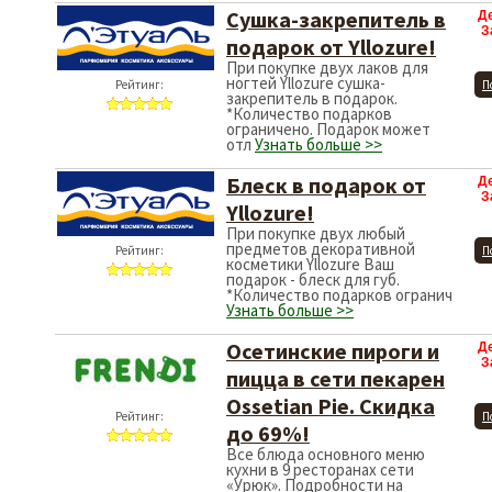
Сушка-закрепитель в
Д
З
подарок от Yllozure!
При покупке двух лаков для
ногтей Yllozure cушка-
Рейтинг:
П
закрепитель в подарок.
*Количество подарков
ограничено. Подарок может
отл
Узнать больше >>
Блеск в подарок от
Д
З
Yllozure!
При покупке двух любый
предметов декоративной
Рейтинг:
П
косметики Yllozure Ваш
подарок - блеск для губ.
*Количество подарков огранич
Узнать больше >>
Осетинские пироги и
Д
З
пицца в сети пекарен
Ossetian Pie. Скидка
Рейтинг:
П
до 69%!
Все блюда основного меню
кухни в 9 ресторанах сети
«Урюк». Подробности на