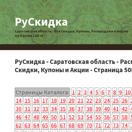
РуСкидка
Саратовская область - Все Скидки, Купоны, Распродажи и Акции
на Одном Сайте
РуСкидка - Саратовская область - Ра
Скидки, Купоны и Акции - Страница 50
Страницы Каталога:
1
2
3
4
5
6
7
8
9
10
14
15
16
17
18
19
20
21
22
23
24
25
26
30
31
32
33
34
35
36
37
38
39
40
41
42
46
47
48
49
50
51
52
53
54
55
56
57
58
62
63
64
65
66
67
68
69
70
71
72
73
74