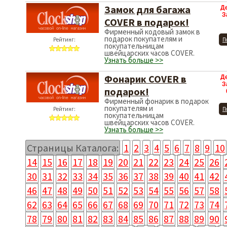
Замок для багажа
Д
З
COVER в подарок!
Фирменный кодовый замок в
подарок покупателям и
Рейтинг:
П
покупательницам
швейцарских часов COVER.
Узнать больше >>
Фонарик COVER в
Д
З
подарок!
Фирменный фонарик в подарок
покупателям и
Рейтинг:
П
покупательницам
швейцарских часов COVER.
Узнать больше >>
Страницы Каталога:
1
2
3
4
5
6
7
8
9
10
14
15
16
17
18
19
20
21
22
23
24
25
26
30
31
32
33
34
35
36
37
38
39
40
41
42
46
47
48
49
50
51
52
53
54
55
56
57
58
62
63
64
65
66
67
68
69
70
71
72
73
74
78
79
80
81
82
83
84
85
86
87
88
89
90