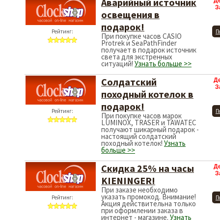
Аварийный источник
Д
З
освещения в
подарок!
Рейтинг:
П
При покупке часов CASIO
Protrek и SeaPathFinder
получает в подарок источник
света для экстренных
ситуаций!
Узнать больше >>
Солдатский
Д
З
походный котелок в
подарок!
Рейтинг:
П
При покупке часов марок
LUMINOX, TRASER и TAWATEC
получают шикарный подарок -
настоящий солдатский
походный котелок!
Узнать
больше >>
Скидка 25% на часы
Д
З
KIENINGER!
При заказе необходимо
указать промокод. Внимание!
Рейтинг:
П
Акция действительна только
при оформлении заказа в
интернет - магазине.
Узнать