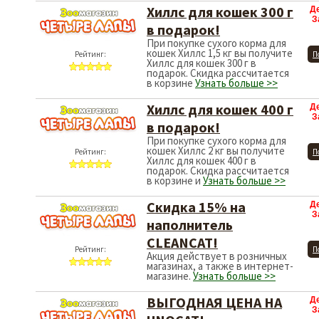
Хиллс для кошек 300 г
Д
З
в подарок!
При покупке сухого корма для
кошек Хиллс 1,5 кг вы получите
Рейтинг:
П
Хиллс для кошек 300 г в
подарок. Скидка рассчитается
в корзине
Узнать больше >>
Хиллс для кошек 400 г
Д
З
в подарок!
При покупке сухого корма для
кошек Хиллс 2 кг вы получите
Рейтинг:
П
Хиллс для кошек 400 г в
подарок. Скидка рассчитается
в корзине и
Узнать больше >>
Скидка 15% на
Д
З
наполнитель
CLEANCAT!
Рейтинг:
П
Акция действует в розничных
магазинах, а также в интернет-
магазине.
Узнать больше >>
ВЫГОДНАЯ ЦЕНА НА
Д
З