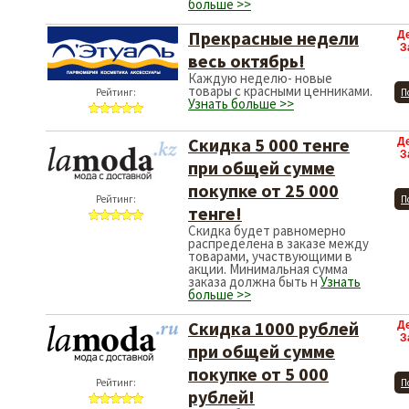
больше >>
Прекрасные недели
Д
З
весь октябрь!
Каждую неделю- новые
товары с красными ценниками.
Рейтинг:
П
Узнать больше >>
Скидка 5 000 тенге
Д
З
при общей сумме
покупке от 25 000
Рейтинг:
П
тенге!
Скидка будет равномерно
распределена в заказе между
товарами, участвующими в
акции. Минимальная сумма
заказа должна быть н
Узнать
больше >>
Скидка 1000 рублей
Д
З
при общей сумме
покупке от 5 000
Рейтинг:
П
рублей!