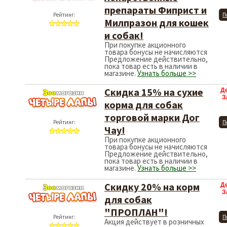
препараты Фиприст и
Рейтинг:
П
Милпразон для кошек
и собак!
При покупке акционного
товара бонусы не начисляются
Предложение действительно,
пока товар есть в наличии в
магазине.
Узнать больше >>
Скидка 15% на сухие
Д
З
корма для собак
торговой марки Дог
Рейтинг:
П
Чау!
При покупке акционного
товара бонусы не начисляются
Предложение действительно,
пока товар есть в наличии в
магазине.
Узнать больше >>
Скидку 20% на корм
Д
З
для собак
"ПРОПЛАН"!
Рейтинг:
П
Акция действует в розничных