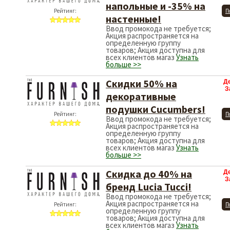
напольные и -35% на
Рейтинг:
П
настенные!
Ввод промокода не требуется;
Акция распространяется на
определенную группу
товаров; Акция доступна для
всех клиентов магаз
Узнать
больше >>
Скидки 50% на
Д
З
декоративные
подушки Cucumbers!
Рейтинг:
П
Ввод промокода не требуется;
Акция распространяется на
определенную группу
товаров; Акция доступна для
всех клиентов магаз
Узнать
больше >>
Скидка до 40% на
Д
З
бренд Lucia Tucci!
Ввод промокода не требуется;
Акция распространяется на
Рейтинг:
П
определенную группу
товаров; Акция доступна для
всех клиентов магаз
Узнать