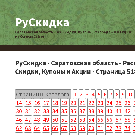
РуСкидка
Саратовская область - Все Скидки, Купоны, Распродажи и Акции
на Одном Сайте
РуСкидка - Саратовская область - Ра
Скидки, Купоны и Акции - Страница 51
Страницы Каталога:
1
2
3
4
5
6
7
8
9
10
14
15
16
17
18
19
20
21
22
23
24
25
26
30
31
32
33
34
35
36
37
38
39
40
41
42
46
47
48
49
50
51
52
53
54
55
56
57
58
62
63
64
65
66
67
68
69
70
71
72
73
74