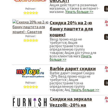
UNOCAT!
Акция действует в розничных
магазинах, а также в интернет-
Рейтинг:
П
магазине.
Узнать больше >>
Скидка 20% на 2-ю
Д
З
банку паштета для
кошек!
Рейтинг:
П
Ввод промо-кода не
требуется; Акция
распространяется на
определенную группу
товаров; Акция доступна для
всех клиентов мага
Узнать
больше >>
Barbie дарит скидки
Д
З
Barbie дарит скидки! Скидка
-25% Ввод промо-кода не
требуется ; Акция
распространяется на
Рейтинг:
П
определенную группу
товаров; Акц
Узнать больше >>
Скидки на зеркала
Д
З
Vezzolli: -20% на