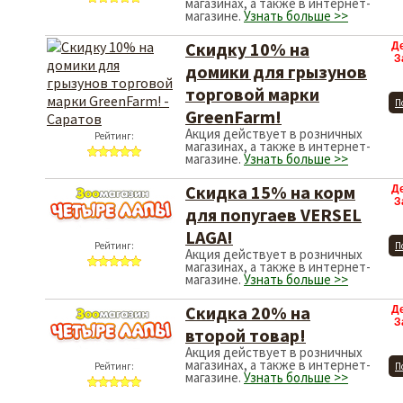
магазинах, а также в интернет-
магазине.
Узнать больше >>
Скидку 10% на
Д
З
домики для грызунов
торговой марки
П
GreenFarm!
Акция действует в розничных
Рейтинг:
магазинах, а также в интернет-
магазине.
Узнать больше >>
Скидка 15% на корм
Д
З
для попугаев VERSEL
LAGA!
Рейтинг:
П
Акция действует в розничных
магазинах, а также в интернет-
магазине.
Узнать больше >>
Скидка 20% на
Д
З
второй товар!
Акция действует в розничных
магазинах, а также в интернет-
Рейтинг:
П
магазине.
Узнать больше >>