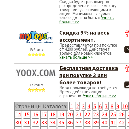
Скидка будет равномерно
распределена в заказе между
товарами, участвующими в
акции. Минимальная сумма
заказа должна быть н
Узнать
больше >>
Скидка 9% на весь
Д
З
ассортимент.
Предоставляется при покупке
от 4200 рублей. Действует
Рейтинг:
П
только для новых клиентов.
Узнать больше >>
Бесплатная доставка
Д
З
при покупке 3 или
более товаров!
Рейтинг:
П
Ввод промокода не требуется.
Время действия акции
ограничено.
Узнать больше >>
Страницы Каталога:
1
2
3
4
5
6
7
8
9
10
14
15
16
17
18
19
20
21
22
23
24
25
26
30
31
32
33
34
35
36
37
38
39
40
41
42